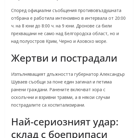
Според официални съобщения противовъздушната
отбрана е работила интензивно в интервала от 20:00
ч. на 8 юни до 8:00 ч. на 9 юни. Дронове са били
прехващани не само над Белгородска област, но и
над полуостров Крим, Черно и Азовско море.
Жертви и пострадали
Изпълняващият длъжността губернатор Александър
Шуваев съобщи за поне един загинал и петима
ранени граждани. Ранените включват хора с
осколъчни и взривни травми, а в някои случаи
пострадалите са хоспитализирани.
Най-сериозният удар:
склад с боеприпаси