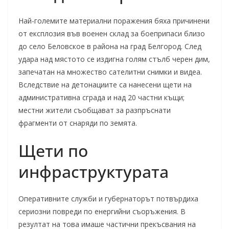
Най-големите материални поражения бяха причинени
от експлозия във военен склад за боеприпаси близо
до село Беловское в района на град Белгород. След
удара над мястото се издигна голям стълб черен дим,
запечатан на множество сателитни снимки и видеа.
Вследствие на детонациите са нанесени щети на
административна сграда и над 20 частни къщи;
местни жители съобщават за разпръснати
фрагменти от снаряди по земята.
Щети по
инфраструктурата
Оперативните служби и губернаторът потвърдиха
сериозни повреди по енергийни съоръжения. В
резултат на това имаше частични прекъсвания на