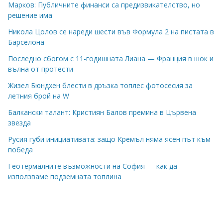
Марков: Публичните финанси са предизвикателство, но
решение има
Никола Цолов се нареди шести във Формула 2 на пистата в
Барселона
Последно сбогом с 11-годишната Лиана — Франция в шок и
вълна от протести
Жизел Бюндхен блести в дръзка топлес фотосесия за
летния брой на W
Балкански талант: Кристиян Балов премина в Цървена
звезда
Русия губи инициативата: защо Кремъл няма ясен път към
победа
Геотермалните възможности на София — как да
използваме подземната топлина