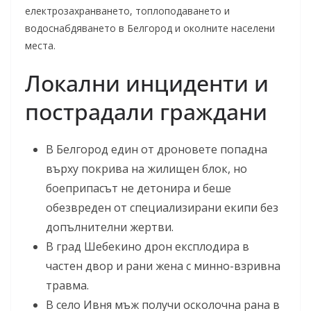
електрозахранването, топлоподаването и
водоснабдяването в Белгород и околните населени
места.
Локални инциденти и
пострадали граждани
В Белгород един от дроновете попадна
върху покрива на жилищен блок, но
боеприпасът не детонира и беше
обезвреден от специализирани екипи без
допълнителни жертви.
В град Шебекино дрон експлодира в
частен двор и рани жена с минно-взривна
травма.
В село Ивня мъж получи осколочна рана в