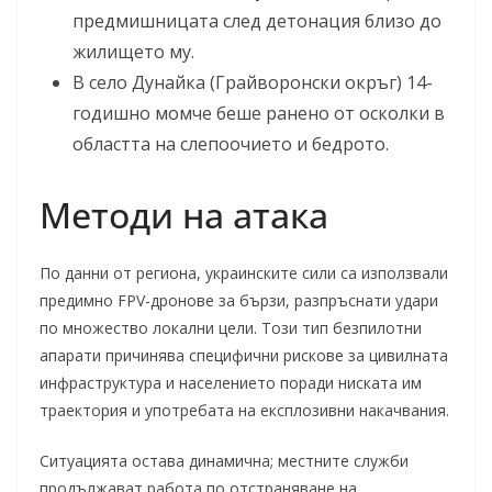
предмишницата след детонация близо до
жилището му.
В село Дунайка (Грайворонски окръг) 14-
годишно момче беше ранено от осколки в
областта на слепоочието и бедрото.
Методи на атака
По данни от региона, украинските сили са използвали
предимно FPV-дронове за бързи, разпръснати удари
по множество локални цели. Този тип безпилотни
апарати причинява специфични рискове за цивилната
инфраструктура и населението поради ниската им
траектория и употребата на експлозивни накачвания.
Ситуацията остава динамична; местните служби
продължават работа по отстраняване на