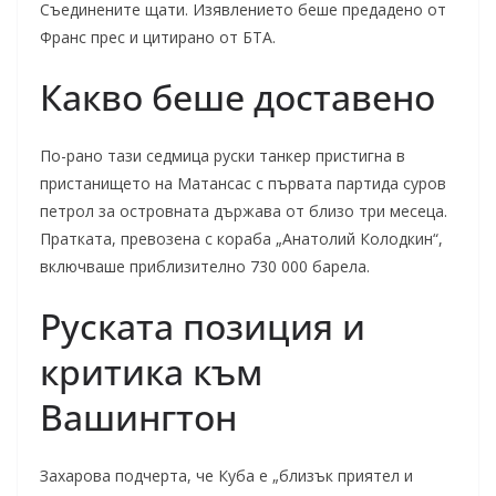
Съединените щати. Изявлението беше предадено от
Франс прес и цитирано от БТА.
Какво беше доставено
По-рано тази седмица руски танкер пристигна в
пристанището на Матансас с първата партида суров
петрол за островната държава от близо три месеца.
Пратката, превозена с кораба „Анатолий Колодкин“,
включваше приблизително 730 000 барела.
Руската позиция и
критика към
Вашингтон
Захарова подчерта, че Куба е „близък приятел и