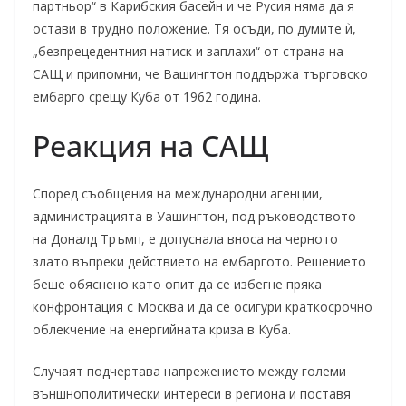
партньор“ в Карибския басейн и че Русия няма да я
остави в трудно положение. Тя осъди, по думите ѝ,
„безпрецедентния натиск и заплахи“ от страна на
САЩ и припомни, че Вашингтон поддържа търговско
ембарго срещу Куба от 1962 година.
Реакция на САЩ
Според съобщения на международни агенции,
администрацията в Уашингтон, под ръководството
на Доналд Тръмп, е допуснала вноса на черното
злато въпреки действието на ембаргото. Решението
беше обяснено като опит да се избегне пряка
конфронтация с Москва и да се осигури краткосрочно
облекчение на енергийната криза в Куба.
Случаят подчертава напрежението между големи
външнополитически интереси в региона и поставя