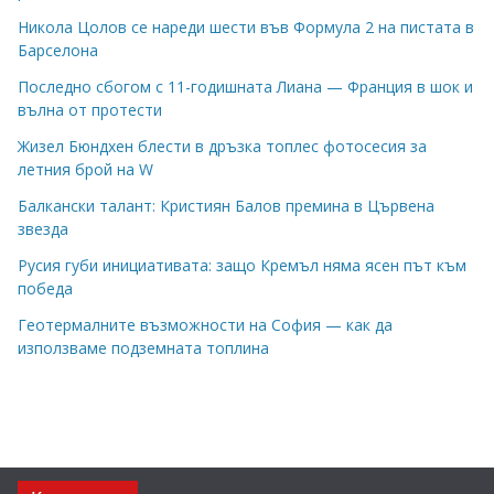
Никола Цолов се нареди шести във Формула 2 на пистата в
Барселона
Последно сбогом с 11-годишната Лиана — Франция в шок и
вълна от протести
Жизел Бюндхен блести в дръзка топлес фотосесия за
летния брой на W
Балкански талант: Кристиян Балов премина в Цървена
звезда
Русия губи инициативата: защо Кремъл няма ясен път към
победа
Геотермалните възможности на София — как да
използваме подземната топлина