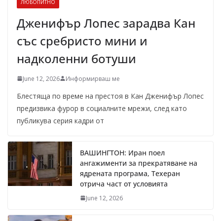
ЛЮБОПИТНО
Дженифър Лопес зарадва Кан
със сребристо мини и
надколенни ботуши
June 12, 2026
Информирваш ме
Блестяща по време на престоя в Кан Дженифър Лопес
предизвика фурор в социалните мрежи, след като
публикува серия кадри от
ВАШИНГТОН: Иран поел
ангажименти за прекратяване на
ядрената програма, Техеран
отрича част от условията
June 12, 2026