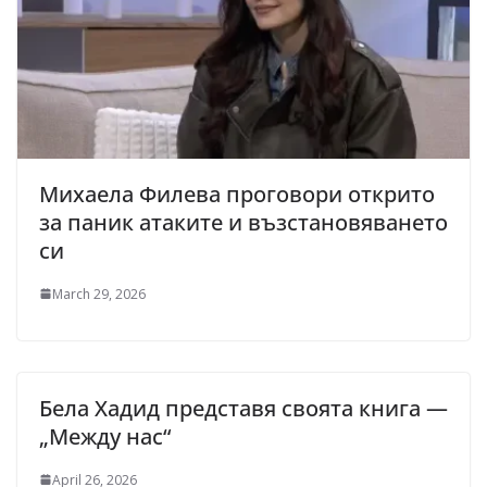
Михаела Филева проговори открито
за паник атаките и възстановяването
си
March 29, 2026
Бела Хадид представя своята книга —
„Между нас“
April 26, 2026