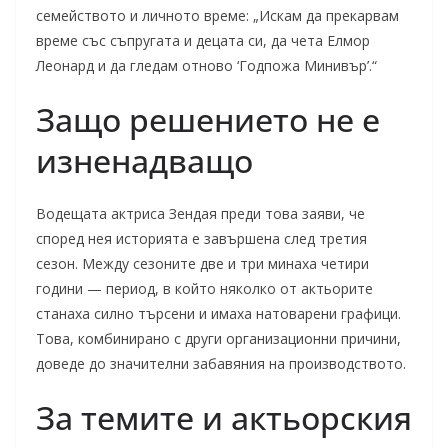
семейството и личното време: „Искам да прекарвам
време със съпругата и децата си, да чета Елмор
Леонард и да гледам отново ‘Годпожа Минивър’.“
Защо решението не е
изненадващо
Водещата актриса Зендая преди това заяви, че
според нея историята е завършена след третия
сезон. Между сезоните две и три минаха четири
години — период, в който няколко от актьорите
станаха силно търсени и имаха натоварени графици.
Това, комбинирано с други организационни причини,
доведе до значителни забавяния на производството.
За темите и актьорския