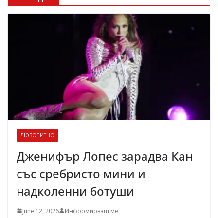
ЛЮБОПИТНО
Дженифър Лопес зарадва Кан
със сребристо мини и
надколенни ботуши
June 12, 2026
Информирваш ме