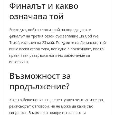
Финалът и какво
означава той
Епизодът, който сложи край на поредицата, е
финалът на третия сезон със заглавие „In God We
Trust“, излъчен на 25 май. По думите на Левинсън, той
пише всеки сезон така, все едно е последният, което
прави тази развръзка логично заключение за
историята.
Възможност за
продължение?
Когато беше попитан за евентуален четвърти сезон,
режисьорът отговори, че не може да каже със
сигурност. В момента приоритет за него са