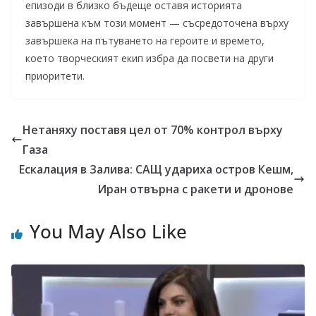
епизоди в близко бъдеще оставя историята
завършена към този момент — съсредоточена върху
завършека на пътуването на героите и времето,
което творческият екип избра да посвети на други
приоритети.
Нетаняху поставя цел от 70% контрол върху
Газа
Ескалация в Залива: САЩ удариха остров Кешм,
Иран отвърна с ракети и дронове
You May Also Like