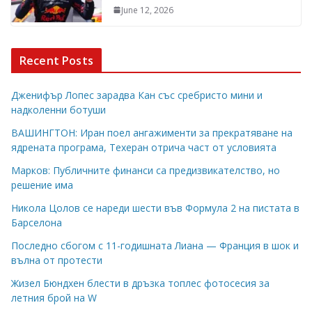
June 12, 2026
Recent Posts
Дженифър Лопес зарадва Кан със сребристо мини и
надколенни ботуши
ВАШИНГТОН: Иран поел ангажименти за прекратяване на
ядрената програма, Техеран отрича част от условията
Марков: Публичните финанси са предизвикателство, но
решение има
Никола Цолов се нареди шести във Формула 2 на пистата в
Барселона
Последно сбогом с 11-годишната Лиана — Франция в шок и
вълна от протести
Жизел Бюндхен блести в дръзка топлес фотосесия за
летния брой на W