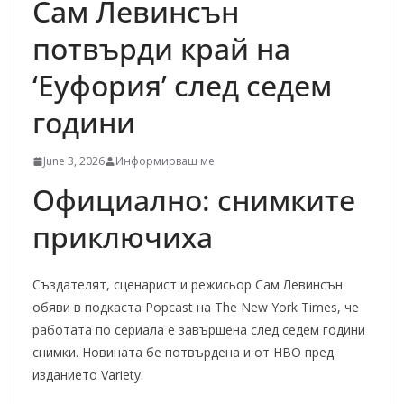
Сам Левинсън
потвърди край на
‘Еуфория’ след седем
години
June 3, 2026
Информирваш ме
Официално: снимките
приключиха
Създателят, сценарист и режисьор Сам Левинсън
обяви в подкаста Popcast на The New York Times, че
работата по сериала е завършена след седем години
снимки. Новината бе потвърдена и от HBO пред
изданието Variety.