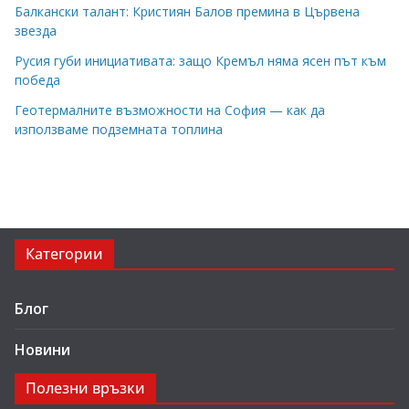
Балкански талант: Кристиян Балов премина в Цървена
звезда
Русия губи инициативата: защо Кремъл няма ясен път към
победа
Геотермалните възможности на София — как да
използваме подземната топлина
Категории
Блог
Новини
Полезни връзки