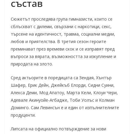
състав
Сюжетът проследява група гимназисти, които се
сблъскват с дилеми, свързани с наркотици, секс,
търсене на идентичност, травма, социални медии,
любов и приятелства. В третия сезон героите
преминават през времеви скок и се изправят пред
въпроси за вярата, възможността за изкупление и
природата на злото.
Сред актьорите в поредицата са Зендая, Хънтър
Шафер, Ерик Дейн, Джейкъб Елорди, Сидни Суини,
Алекса Деми, Мод Апатоу, Марта Кели, Клоуи Чери,
Адевале Акинуойе-Агбадже, Тоби Уолъс и Колман
Доминго. Сам Левинсън е и един от изпълнителните
продуценти.
Липсата на официално потвърждение за нови