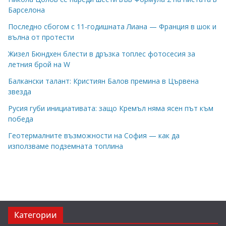
Барселона
Последно сбогом с 11-годишната Лиана — Франция в шок и
вълна от протести
Жизел Бюндхен блести в дръзка топлес фотосесия за
летния брой на W
Балкански талант: Кристиян Балов премина в Цървена
звезда
Русия губи инициативата: защо Кремъл няма ясен път към
победа
Геотермалните възможности на София — как да
използваме подземната топлина
Категории