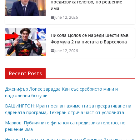
предизвикателство, но решение
има
June 12, 2026
Никола Цолов се нареди шести във
Формула 2 на пистата в Барселона
June 12, 2026
Recent Posts
Дженифър Лопес зарадва Кан със сребристо мини и
надколенни ботуши
ВАШИНГТОН: Иран поел ангажименти за прекратяване на
ядрената програма, Техеран отрича част от условията
Марков: Публичните финанси са предизвикателство, но
решение има
Никола Цолов се нареди шести във Формула 2 на пистата в