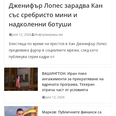
Дженифър Лопес зарадва Кан
със сребристо мини и
надколенни ботуши
June 12, 2026
Информирваш ме
Блестяща по време на престоя в Кан Дженифър Лопес
предизвика фурор в социалните мрежи, след като
публикува серия кадри от
ВАШИНГТОН: Иран поел
ангажименти за прекратяване на
ядрената програма, Техеран
отрича част от условията
June 12, 2026
Марков: Публичните финанси са