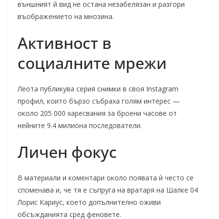
външният й вид не остана незабелязан и разгори
въображението на мнозина.
Активност в
социалните мрежи
Леота публикува серия снимки в своя Instagram
профил, които бързо събраха голям интерес —
около 205 000 харесвания за броени часове от
нейните 9.4 милиона последователи.
Личен фокус
В материали и коментари около появата ѝ често се
споменава и, че тя е съпруга на вратаря на Шалке 04
Лорис Кариус, което допълнително оживи
обсъжданията сред феновете.