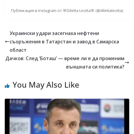
Публикация в Instagram от 🌸Diletta Leotta🌸 (@dilettaleotta)
Украински удари засегнаха нефтени
съоръжения в Татарстан и завод в Самарска
област
Дачков: След ‘Боташ’ — време ли е да променим
външната си политика?
You May Also Like