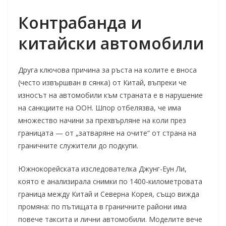
Контрабанда и
китайски автомобили
Друга ключова причина за ръста на колите е вноса
(често извършван в сянка) от Китай, въпреки че
износът на автомобили към страната е в нарушение
на санкциите на ООН. Шпор отбелязва, че има
множество начини за прехвърляне на коли през
границата — от „затваряне на очите“ от страна на
граничните служители до подкупи.
Южнокорейската изследователка Джунг-Еун Ли,
която е анализирала снимки по 1400-километровата
граница между Китай и Северна Корея, също вижда
промяна: по пътищата в граничните райони има
повече таксита и лични автомобили. Моделите вече