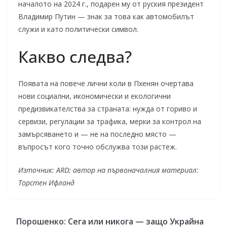
началото на 2024 г., подарен му от руския президент
Владимир Путин — знак за това как автомобилът
служи и като политически символ.
Какво следва?
Появата на повече лични коли в Пхенян очертава
нови социални, икономически и екологични
предизвикателства за страната: нужда от гориво и
сервизи, регулации за трафика, мерки за контрол на
замърсяването и — не на последно място —
въпросът кого точно обслужва този растеж.
Източник: ARD; автор на първоначалния материал:
Торстен Ифланд
Порошенко: Сега или никога — защо Украйна