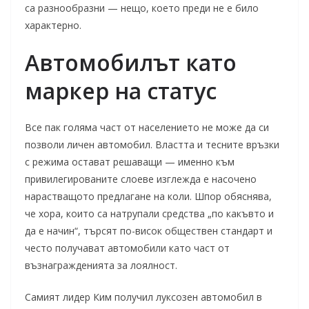
са разнообразни — нещо, което преди не е било
характерно.
Автомобилът като
маркер на статус
Все пак голяма част от населението не може да си
позволи личен автомобил. Властта и тесните връзки
с режима остават решаващи — именно към
привилегированите слоеве изглежда е насочено
нарастващото предлагане на коли. Шпор обяснява,
че хора, които са натрупали средства „по какъвто и
да е начин“, търсят по-висок обществен стандарт и
често получават автомобили като част от
възнагражденията за лоялност.
Самият лидер Ким получил луксозен автомобил в