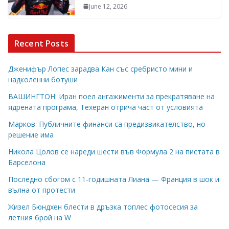
June 12, 2026
Recent Posts
Дженифър Лопес зарадва Кан със сребристо мини и
надколенни ботуши
ВАШИНГТОН: Иран поел ангажименти за прекратяване на
ядрената програма, Техеран отрича част от условията
Марков: Публичните финанси са предизвикателство, но
решение има
Никола Цолов се нареди шести във Формула 2 на пистата в
Барселона
Последно сбогом с 11-годишната Лиана — Франция в шок и
вълна от протести
Жизел Бюндхен блести в дръзка топлес фотосесия за
летния брой на W