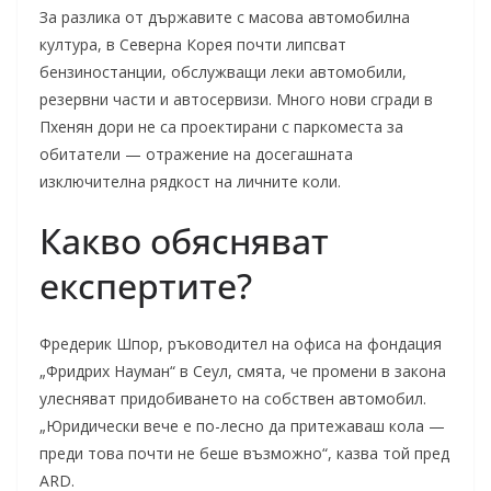
За разлика от държавите с масова автомобилна
култура, в Северна Корея почти липсват
бензиностанции, обслужващи леки автомобили,
резервни части и автосервизи. Много нови сгради в
Пхенян дори не са проектирани с паркоместа за
обитатели — отражение на досегашната
изключителна рядкост на личните коли.
Какво обясняват
експертите?
Фредерик Шпор, ръководител на офиса на фондация
„Фридрих Науман“ в Сеул, смята, че промени в закона
улесняват придобиването на собствен автомобил.
„Юридически вече е по-лесно да притежаваш кола —
преди това почти не беше възможно“, казва той пред
ARD.