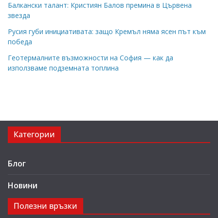
Балкански талант: Кристиян Балов премина в Цървена
звезда
Русия губи инициативата: защо Кремъл няма ясен път към
победа
Геотермалните възможности на София — как да
използваме подземната топлина
Категории
Блог
Новини
Полезни връзки