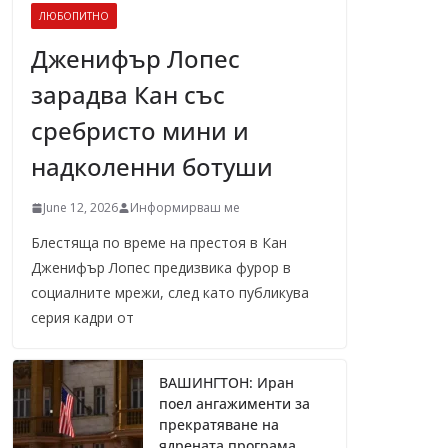
ЛЮБОПИТНО
Дженифър Лопес
зарадва Кан със
сребристо мини и
надколенни ботуши
June 12, 2026
Информирваш ме
Блестяща по време на престоя в Кан
Дженифър Лопес предизвика фурор в
социалните мрежи, след като публикува
серия кадри от
ВАШИНГТОН: Иран
поел ангажименти за
прекратяване на
ядрената програма,