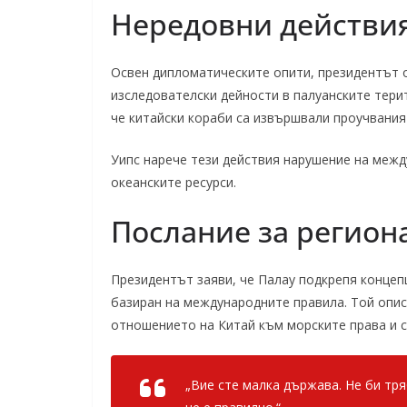
Нередовни действия
Освен дипломатическите опити, президентът 
изследователски дейности в палуанските терит
че китайски кораби са извършвали проучвания
Уипс нарече тези действия нарушение на межд
океанските ресурси.
Послание за регион
Президентът заяви, че Палау подкрепя концеп
базиран на международните правила. Той опис
отношението на Китай към морските права и 
„Вие сте малка държава. Не би тр