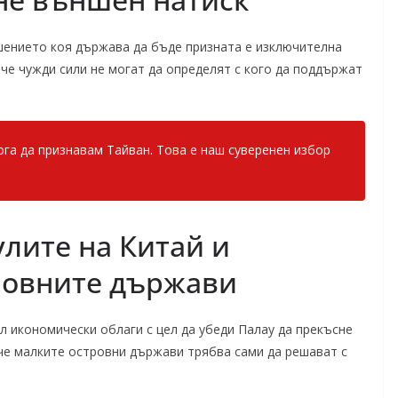
шението коя държава да бъде призната е изключителна
 че чужди сили не могат да определят с кого да поддържат
ога да признавам Тайван. Това е наш суверенен избор
лите на Китай и
ровните държави
л икономически облаги с цел да убеди Палау да прекъсне
 че малките островни държави трябва сами да решават с