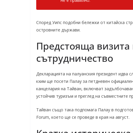
не е правилно.“
Според Уипс подобни бележки от китайска ст
островните държави.
Предстояща визита 
сътрудничество
Декларацията на палуанския президент идва с
кхим ще посети Палау за петдневен официален
канцелария на Тайван, включват задълбочаван
устойчив туризъм и преглед на съвместните п
Тайван също така подпомага Палау в подготовк
Forum, което ще се проведе в края на август.