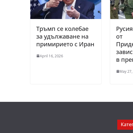
Тръмп се колебае
Русия
за удължаване на
от
примирието с Иран
Прид
завис
April 16, 2026
в пре
May 27,
Кате