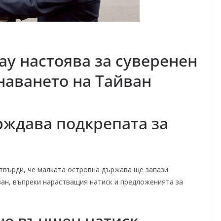
ау настоява за суверенен
наването на Тайван
ждава подкрепата за
отвърди, че малката островна държава ще запази
ан, въпреки нарастващия натиск и предложенията за
 не външен натиск