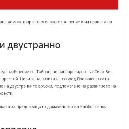
рана демонстрират нежелано отношение към правата на
и двустранно
лед съобщение от Тайван, че вицепрезидентът Сияо Би-
 престой. Целите на визитата, според Президентската
е на двустранните връзки, подпомагане на развитието на
роекти.
ата за предстоящото домакинство на Pacific Islands