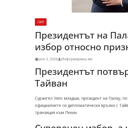
СВЯТ
Президентът на Пал
избор относно приз
June 3, 2026
Информирваш ме
Президентът потвър
Тайван
Сурангел Уипс младши, президент на Палау, п
официалните си дипломатически връзки с Тайв
транзиция към Пекин.
Суверенен избор, а