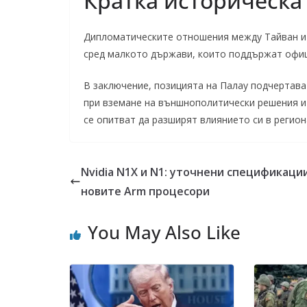
Кратка историческа
Дипломатическите отношения между Тайван и Па
сред малкото държави, които поддържат офиц
В заключение, позицията на Палау подчертав
при вземане на външнополитически решения и 
се опитват да разширят влиянието си в регион
Nvidia N1X и N1: уточнени спецификаци
новите Arm процесори
You May Also Like