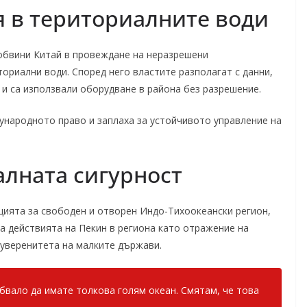
 в териториалните води
обвини Китай в провеждане на неразрешени
ориални води. Според него властите разполагат с данни,
 и са използвали оборудване в района без разрешение.
ународното право и заплаха за устойчивото управление на
алната сигурност
цията за свободен и отворен Индо-Тихоокеански регион,
а действията на Пекин в региона като отражение на
суверенитета на малките държави.
ябвало да имате толкова голям океан. Смятам, че това