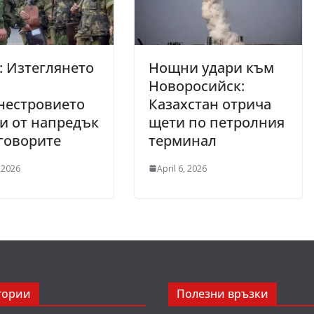
: Изтеглянето
Нощни удари към
Новоросийск:
нестровието
Казахстан отрича
и от напредък
щети по петролния
говорите
терминал
 2026
April 6, 2026
гории
Полезни връзки