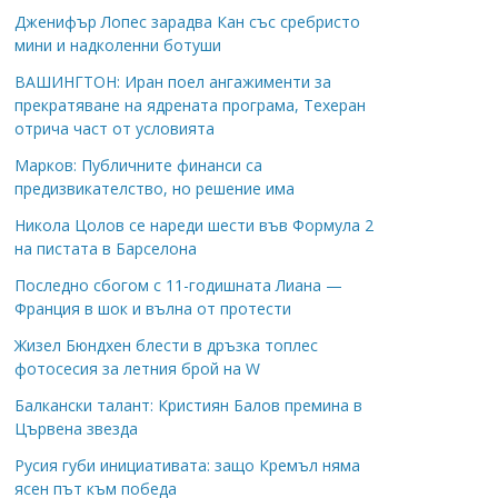
Дженифър Лопес зарадва Кан със сребристо
мини и надколенни ботуши
ВАШИНГТОН: Иран поел ангажименти за
прекратяване на ядрената програма, Техеран
отрича част от условията
Марков: Публичните финанси са
предизвикателство, но решение има
Никола Цолов се нареди шести във Формула 2
на пистата в Барселона
Последно сбогом с 11-годишната Лиана —
Франция в шок и вълна от протести
Жизел Бюндхен блести в дръзка топлес
фотосесия за летния брой на W
Балкански талант: Кристиян Балов премина в
Цървена звезда
Русия губи инициативата: защо Кремъл няма
ясен път към победа