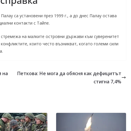
 справка
лау са установени през 1999 г., а до днес Палау остава
иални контакти с Тайпе.
а стремежа на малките островни държави към суверенитет
конфликтите, които често възникват, когато големи сили
а.
и на
Петкова: Не мога да обясня как дефицитът
стигна 7,4%