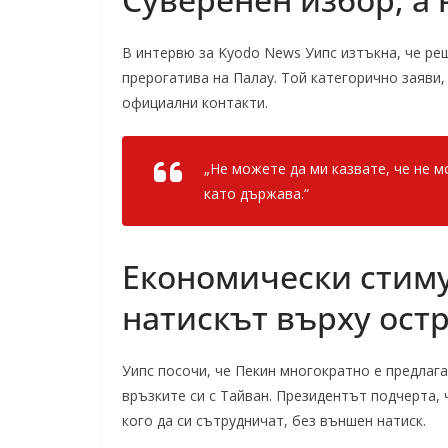
В интервю за Kyodo News Уипс изтъкна, че ре
прерогатива на Палау. Той категорично заяви,
официални контакти.
„Не можете да ми казвате, че не м
като държава.“
Економически стиму
натискът върху ост
Уипс посочи, че Пекин многократно е предлага
връзките си с Тайван. Президентът подчерта,
кого да си сътрудничат, без външен натиск.