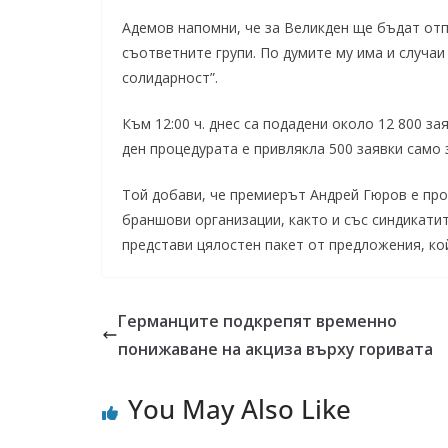
Адемов напомни, че за Великден ще бъдат отп
съответните групи. По думите му има и случаи
солидарност”.
Към 12:00 ч. днес са подадени около 12 800 за
ден процедурата е привлякла 500 заявки само 
Той добави, че премиерът Андрей Гюров е про
браншови организации, както и със синдикати
представи цялостен пакет от предложения, кой
Германците подкрепят временно
понижаване на акциза върху горивата
You May Also Like