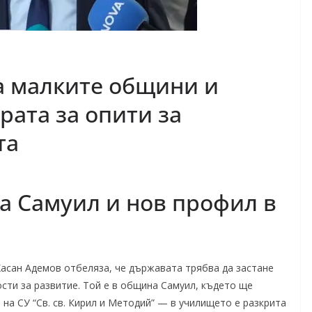
а малките общини и
рата за опити за
та
 Самуил и нов профил в
асан Адемов отбеляза, че държавата трябва да застане
сти за развитие. Той е в община Самуил, където ще
 на СУ “Св. св. Кирил и Методий” — в училището е разкрита