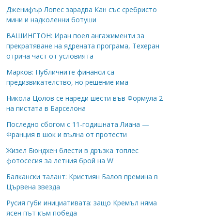
Дженифър Лопес зарадва Кан със сребристо
мини и надколенни ботуши
ВАШИНГТОН: Иран поел ангажименти за
прекратяване на ядрената програма, Техеран
отрича част от условията
Марков: Публичните финанси са
предизвикателство, но решение има
Никола Цолов се нареди шести във Формула 2
на пистата в Барселона
Последно сбогом с 11-годишната Лиана —
Франция в шок и вълна от протести
Жизел Бюндхен блести в дръзка топлес
фотосесия за летния брой на W
Балкански талант: Кристиян Балов премина в
Цървена звезда
Русия губи инициативата: защо Кремъл няма
ясен път към победа