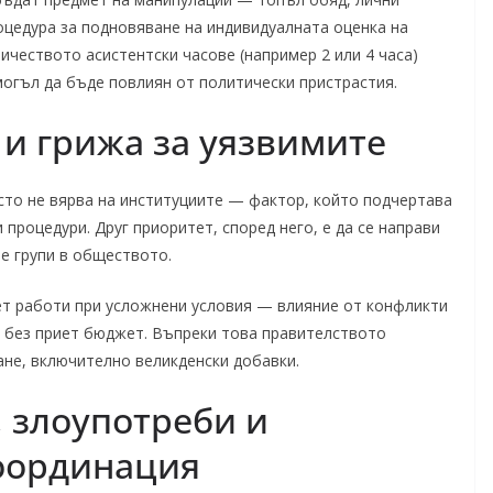
роцедура за подновяване на индивидуалната оценка на
ичеството асистентски часове (например 2 или 4 часа)
огъл да бъде повлиян от политически пристрастия.
 и грижа за уязвимите
сто не вярва на институциите — фактор, който подчертава
процедури. Друг приоритет, според него, е да се направи
е групи в обществото.
т работи при усложнени условия — влияние от конфликти
о без приет бюджет. Въпреки това правителството
не, включително великденски добавки.
 злоупотреби и
оординация