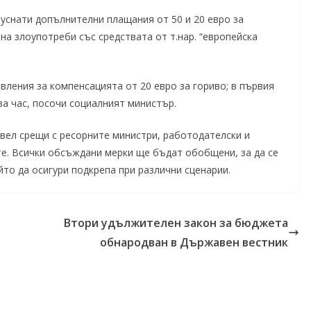
уснати допълнителни плащания от 50 и 20 евро за
 на злоупотреби със средствата от т.нар. “европейска
явления за компенсацията от 20 евро за гориво; в първия
за час, посочи социалният министър.
вел срещи с ресорните министри, работодателски и
те. Всички обсъждани мерки ще бъдат обобщени, за да се
то да осигури подкрепа при различни сценарии.
Втори удължителен закон за бюджета
обнародван в Държавен вестник