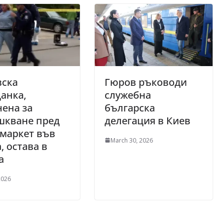
вска
Гюров ръководи
анка,
служебна
ена за
българска
шкване пред
делегация в Киев
маркет във
March 30, 2026
, остава в
а
2026