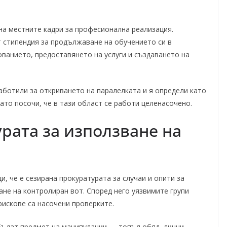
на местните кадри за професионална реализация.
 стипендия за продължаване на обучението си в
ванието, предоставянето на услуги и създаването на
аботили за откриването на паралелката и я определи като
ато посочи, че в тази област се работи целенасочено.
рата за използване на
 че е сезирана прокуратурата за случаи и опити за
ане на контролиран вот. Според него уязвимите групи
рискове са насочени проверките.
 бъдат предмет на манипулации — топъл обяд, лични