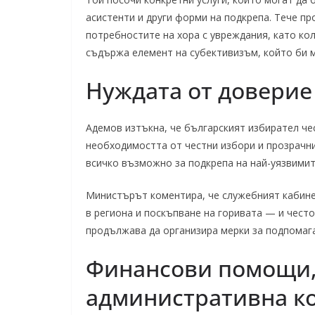
асистенти и други форми на подкрепа. Тече п
потребностите на хора с увреждания, като кол
съдържа елемент на субективизъм, който би м
Нуждата от доверие
Адемов изтъкна, че българският избирател че
необходимостта от честни избори и прозрачни 
всичко възможно за подкрепа на най-уязвимит
Министърът коментира, че служебният кабине
в региона и поскъпване на горивата — и чест
продължава да организира мерки за подпомага
Финансови помощи,
административна к