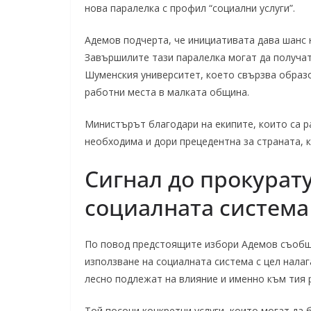
нова паралелка с профил “социални услуги”.
Адемов подчерта, че инициативата дава шанс 
Завършилите тази паралелка могат да получат
Шуменския университет, което свързва образо
работни места в малката община.
Министърът благодари на екипите, които са р
необходима и дори прецедентна за страната, к
Сигнал до прокурату
социалната система
По повод предстоящите избори Адемов съобщи,
използване на социалната система с цел налаг
лесно подлежат на влияние и именно към тия 
Той посочи конкретни услуги, които могат да