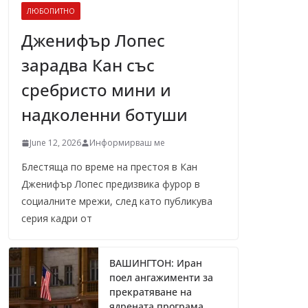
ЛЮБОПИТНО
Дженифър Лопес
зарадва Кан със
сребристо мини и
надколенни ботуши
June 12, 2026
Информирваш ме
Блестяща по време на престоя в Кан
Дженифър Лопес предизвика фурор в
социалните мрежи, след като публикува
серия кадри от
ВАШИНГТОН: Иран
поел ангажименти за
прекратяване на
ядрената програма,