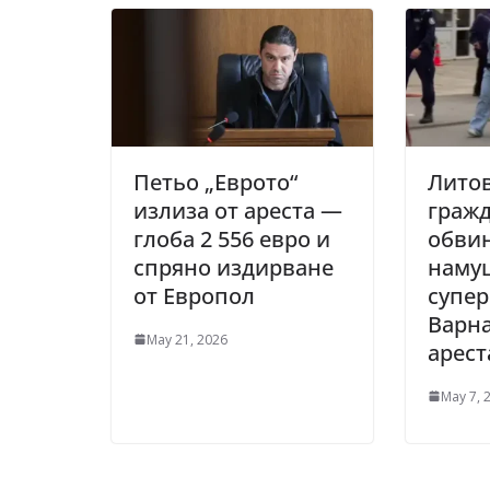
Петьо „Еврото“
Лито
излиза от ареста —
гражд
глоба 2 556 евро и
обвин
спряно издирване
наму
от Европол
супер
Варна
May 21, 2026
арест
May 7, 