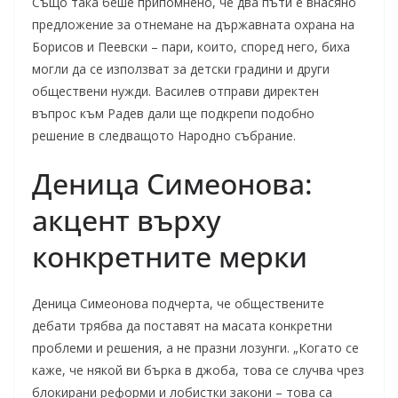
Също така беше припомнено, че два пъти е внасяно
предложение за отнемане на държавната охрана на
Борисов и Пеевски – пари, които, според него, биха
могли да се използват за детски градини и други
обществени нужди. Василев отправи директен
въпрос към Радев дали ще подкрепи подобно
решение в следващото Народно събрание.
Деница Симеонова:
акцент върху
конкретните мерки
Деница Симеонова подчерта, че обществените
дебати трябва да поставят на масата конкретни
проблеми и решения, а не празни лозунги. „Когато се
каже, че някой ви бърка в джоба, това се случва чрез
блокирани реформи и лобистки закони – това са