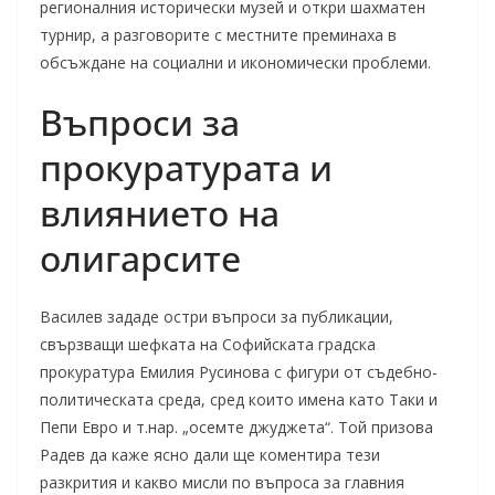
регионалния исторически музей и откри шахматен
турнир, а разговорите с местните преминаха в
обсъждане на социални и икономически проблеми.
Въпроси за
прокуратурата и
влиянието на
олигарсите
Василев зададе остри въпроси за публикации,
свързващи шефката на Софийската градска
прокуратура Емилия Русинова с фигури от съдебно-
политическата среда, сред които имена като Таки и
Пепи Евро и т.нар. „осемте джуджета“. Той призова
Радев да каже ясно дали ще коментира тези
разкрития и какво мисли по въпроса за главния