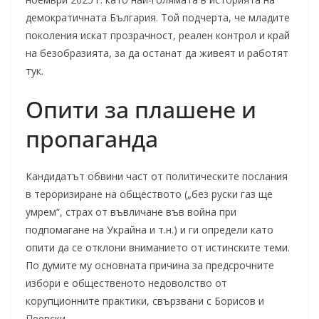
демократичната България. Той подчерта, че младите
поколения искат прозрачност, реален контрол и край
на безобразията, за да останат да живеят и работят
тук.
Опити за плашене и
пропаганда
Кандидатът обвини част от политическите послания
в тероризиране на обществото („без руски газ ще
умрем“, страх от въвличане във война при
подпомагане на Украйна и т.н.) и ги определи като
опити да се отклони вниманието от истинските теми.
По думите му основната причина за предсрочните
избори е общественото недоволство от
корупционните практики, свързвани с Борисов и
Пеевски.