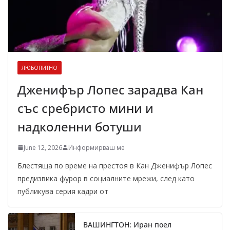
ЛЮБОПИТНО
Дженифър Лопес зарадва Кан
със сребристо мини и
надколенни ботуши
June 12, 2026
Информирваш ме
Блестяща по време на престоя в Кан Дженифър Лопес
предизвика фурор в социалните мрежи, след като
публикува серия кадри от
ВАШИНГТОН: Иран поел