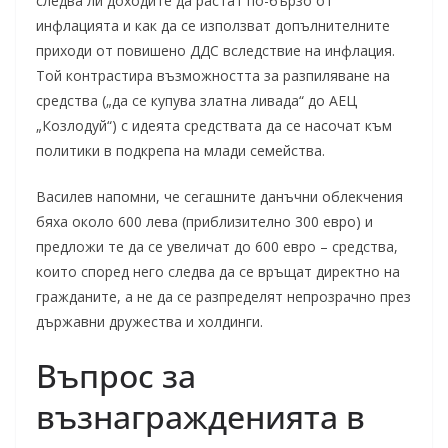
следва ли доходите да растат по-бързо от
инфлацията и как да се използват допълнителните
приходи от повишено ДДС вследствие на инфлация.
Той контрастира възможността за разпиляване на
средства („да се купува златна ливада“ до АЕЦ
„Козлодуй“) с идеята средствата да се насочат към
политики в подкрепа на млади семейства.
Василев напомни, че сегашните данъчни облекчения
бяха около 600 лева (приблизително 300 евро) и
предложи те да се увеличат до 600 евро – средства,
които според него следва да се връщат директно на
гражданите, а не да се разпределят непрозрачно през
държавни дружества и холдинги.
Въпрос за
възнагражденията в