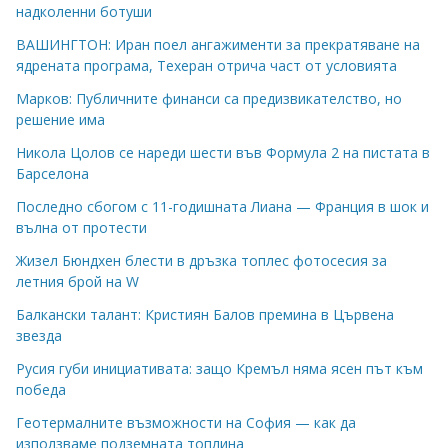
надколенни ботуши
ВАШИНГТОН: Иран поел ангажименти за прекратяване на
ядрената програма, Техеран отрича част от условията
Марков: Публичните финанси са предизвикателство, но
решение има
Никола Цолов се нареди шести във Формула 2 на пистата в
Барселона
Последно сбогом с 11-годишната Лиана — Франция в шок и
вълна от протести
Жизел Бюндхен блести в дръзка топлес фотосесия за
летния брой на W
Балкански талант: Кристиян Балов премина в Цървена
звезда
Русия губи инициативата: защо Кремъл няма ясен път към
победа
Геотермалните възможности на София — как да
използваме подземната топлина