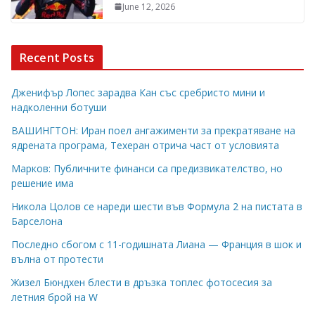
June 12, 2026
Recent Posts
Дженифър Лопес зарадва Кан със сребристо мини и
надколенни ботуши
ВАШИНГТОН: Иран поел ангажименти за прекратяване на
ядрената програма, Техеран отрича част от условията
Марков: Публичните финанси са предизвикателство, но
решение има
Никола Цолов се нареди шести във Формула 2 на пистата в
Барселона
Последно сбогом с 11-годишната Лиана — Франция в шок и
вълна от протести
Жизел Бюндхен блести в дръзка топлес фотосесия за
летния брой на W