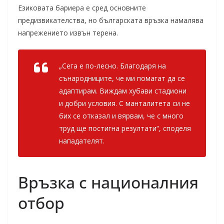
Езиковата бариера е сред основните
предизвикателства, но българската връзка намалява
напрежението извън терена.
„Сега е по-лесно. Благодаря на
сънародниците, че ми помагат да се
адаптирам. Виждам хубави стадиони
и добри условия. С манталитета си не
бих се отказал и вярвам, че с много
труд ще постигна резултати“, споделя
нападателят.
Връзка с националния
отбор