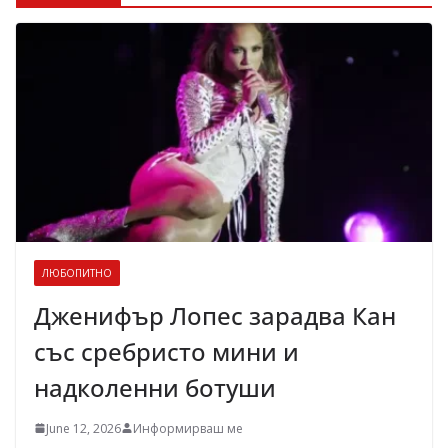
ЛЮБОПИТНО
Дженифър Лопес зарадва Кан
със сребристо мини и
надколенни ботуши
June 12, 2026
Информирваш ме