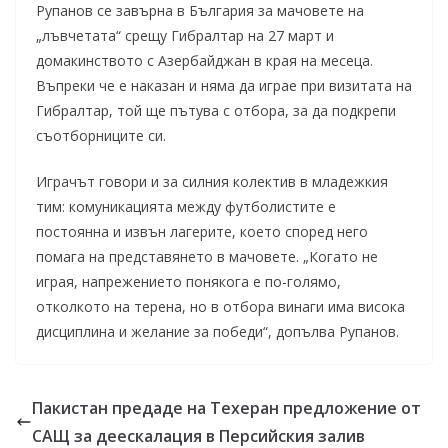
Рупанов се завърна в България за мачовете на
„лъвчетата“ срещу Гибралтар на 27 март и
домакинството с Азербайджан в края на месеца.
Въпреки че е наказан и няма да играе при визитата на
Гибралтар, той ще пътува с отбора, за да подкрепи
съотборниците си.
Играчът говори и за силния колектив в младежкия
тим: комуникацията между футболистите е
постоянна и извън лагерите, което според него
помага на представянето в мачовете. „Когато не
играя, напрежението понякога е по-голямо,
отколкото на терена, но в отбора винаги има висока
дисциплина и желание за победи“, допълва Рупанов.
Пакистан предаде на Техеран предложение от
САЩ за деескалация в Персийския залив