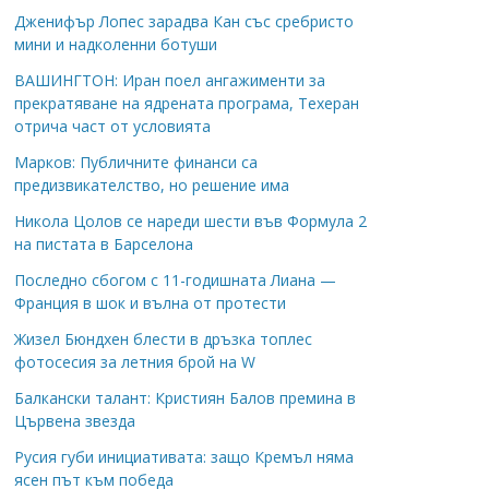
Дженифър Лопес зарадва Кан със сребристо
мини и надколенни ботуши
ВАШИНГТОН: Иран поел ангажименти за
прекратяване на ядрената програма, Техеран
отрича част от условията
Марков: Публичните финанси са
предизвикателство, но решение има
Никола Цолов се нареди шести във Формула 2
на пистата в Барселона
Последно сбогом с 11-годишната Лиана —
Франция в шок и вълна от протести
Жизел Бюндхен блести в дръзка топлес
фотосесия за летния брой на W
Балкански талант: Кристиян Балов премина в
Цървена звезда
Русия губи инициативата: защо Кремъл няма
ясен път към победа