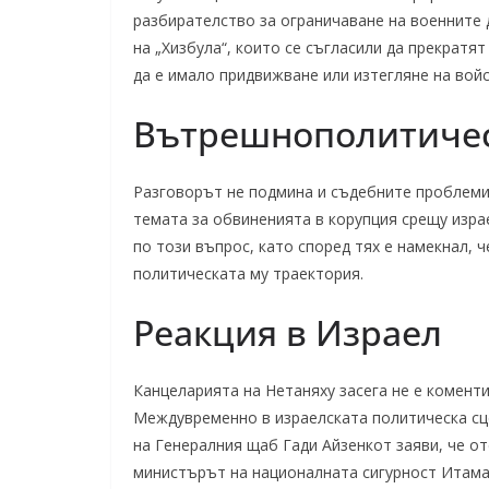
разбирателство за ограничаване на военните д
на „Хизбула“, които се съгласили да прекратя
да е имало придвижване или изтегляне на вой
Вътрешнополитичес
Разговорът не подмина и съдебните проблеми 
темата за обвиненията в корупция срещу изра
по този въпрос, като според тях е намекнал, 
политическата му траектория.
Реакция в Израел
Канцеларията на Нетаняху засега не е комент
Междувременно в израелската политическа сц
на Генералния щаб Гади Айзенкот заяви, че о
министърът на националната сигурност Итамар