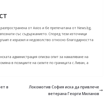
ст
азпространена от Axios и бе препечатана от News.bg,
запознати със съдържанието. Според тези източници
Тръмп е изразил и недоволство относно благодарността
нската администрация описва опит за намаляване на
мяна в позициите на силите по границата с Ливан, а
ет в
Локомотив София иска да привлече
ветерана Георги Миланов