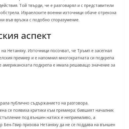
ействия. Той твърди, че е разговарял и с представители
т обстрела. Израелските военни източници обаче отрекоха
ски във връзка с подобно споразумение.
кия аспект
на Нетаняху. Източници посочват, че Тръмп е засегнал
елския премиер и е напомнил многократната си подкрепа
че американската подкрепа е имала решаващо значение за
ирала публично съдържанието на разговора.
ена се появиха критики към премиера: бившият началник
тстъпление под външен натиск е неприемливо, а
 Бен‑Гвир призова Нетаняху да не се поддава на външен