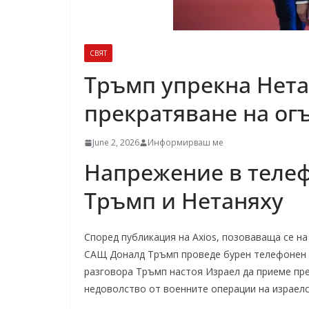
СВЯТ
Тръмп упрекна Нета
прекратяване на ог
June 2, 2026
Информирваш ме
Напрежение в теле
Тръмп и Нетаняху
Според публикация на Axios, позоваваща се н
САЩ Доналд Тръмп проведе бурен телефонен р
разговора Тръмп настоя Израел да приеме прек
недоволство от военните операции на израелс