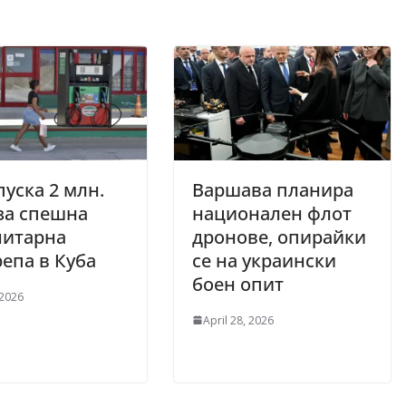
пуска 2 млн.
Варшава планира
за спешна
национален флот
нитарна
дронове, опирайки
епа в Куба
се на украински
боен опит
 2026
April 28, 2026