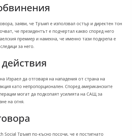
 обвинения
овора, заяви, че Тръмп е използвал остър и директен тон
очват, че президентът е подчертал какво според него
аелския премиер и намекна, че именно тази подкрепа е
следици за него.
 действия
на Израел да отговаря на нападения от страна на
еакция като непропорционален. Според американските
перации могат да подкопаят усилията на САЩ за
не на огня.
говора
h Social Тръмп по-късно посочи, че е постигнато