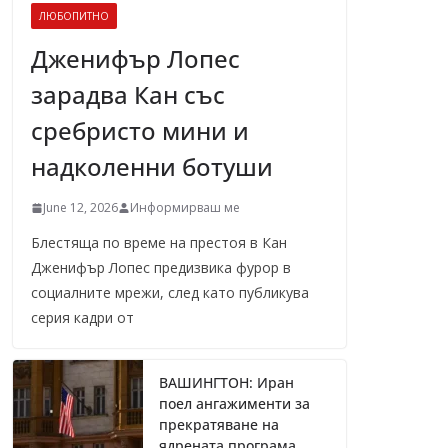
ЛЮБОПИТНО
Дженифър Лопес
зарадва Кан със
сребристо мини и
надколенни ботуши
June 12, 2026
Информирваш ме
Блестяща по време на престоя в Кан
Дженифър Лопес предизвика фурор в
социалните мрежи, след като публикува
серия кадри от
ВАШИНГТОН: Иран
поел ангажименти за
прекратяване на
ядрената програма,