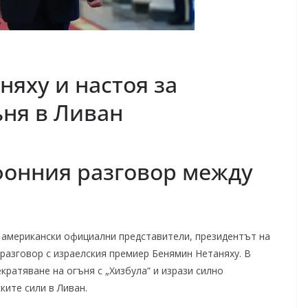
няху и настоя за
ъня в Ливан
фонния разговор между
а американски официални представители, президентът на
азговор с израелския премиер Бенямин Нетаняху. В
ратяване на огъня с „Хизбула“ и изрази силно
ките сили в Ливан.