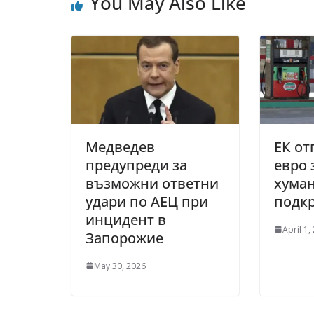
You May Also Like
Медведев
ЕК от
предупреди за
евро 
възможни ответни
хума
удари по АЕЦ при
подкр
инцидент в
April 1,
Запорожие
May 30, 2026