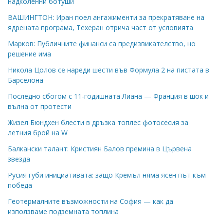
надколенни ботуши
ВАШИНГТОН: Иран поел ангажименти за прекратяване на
ядрената програма, Техеран отрича част от условията
Марков: Публичните финанси са предизвикателство, но
решение има
Никола Цолов се нареди шести във Формула 2 на пистата в
Барселона
Последно сбогом с 11-годишната Лиана — Франция в шок и
вълна от протести
Жизел Бюндхен блести в дръзка топлес фотосесия за
летния брой на W
Балкански талант: Кристиян Балов премина в Цървена
звезда
Русия губи инициативата: защо Кремъл няма ясен път към
победа
Геотермалните възможности на София — как да
използваме подземната топлина