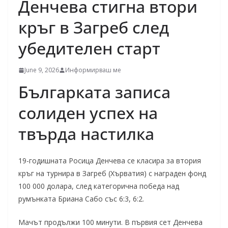
Денчева стигна втори
кръг в Загреб след
убедителен старт
June 9, 2026
Информирваш ме
Българката записа
солиден успех на
твърда настилка
19-годишната Росица Денчева се класира за втория
кръг на турнира в Загреб (Хърватия) с награден фонд
100 000 долара, след категорична победа над
румънката Бриана Сабо със 6:3, 6:2.
Мачът продължи 100 минути. В първия сет Денчева