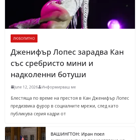
ЛЮБОПИТНО
Дженифър Лопес зарадва Кан
със сребристо мини и
надколенни ботуши
June 12, 2026
Информирваш ме
Блестяща по време на престоя в Кан Дженифър Лопес
предизвика фурор в социалните мрежи, след като
публикува серия кадри от
ВАШИНГТОН: Иран поел