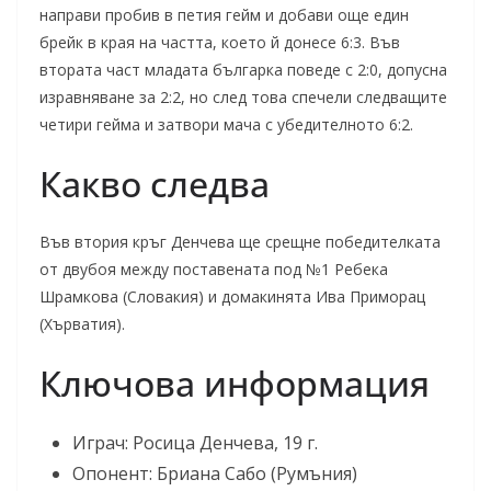
направи пробив в петия гейм и добави още един
брейк в края на частта, което й донесе 6:3. Във
втората част младата българка поведе с 2:0, допусна
изравняване за 2:2, но след това спечели следващите
четири гейма и затвори мача с убедителното 6:2.
Какво следва
Във втория кръг Денчева ще срещне победителката
от двубоя между поставената под №1 Ребека
Шрамкова (Словакия) и домакинята Ива Приморац
(Хърватия).
Ключова информация
Играч: Росица Денчева, 19 г.
Опонент: Бриана Сабо (Румъния)