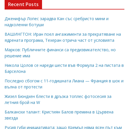
Recent Posts
Дженифър Лопес зарадва Кан със сребристо мини и
надколенни ботуши
ВАШИНГТОН: Иран поел ангажименти за прекратяване на
ядрената програма, Техеран отрича част от условията
Марков: Публичните финанси са предизвикателство, но
решение има
Никола Цолов се нареди шести във Формула 2 на пистата в
Барселона
Последно сбогом с 11-годишната Лиана — Франция в шок и
вълна от протести
Жизел Бюндхен блести в дръзка топлес фотосесия за
летния брой на W
Балкански талант: Кристиян Балов премина в Цървена
звезда
Русия губи инициативата: защо Кремъл няма ясен път към