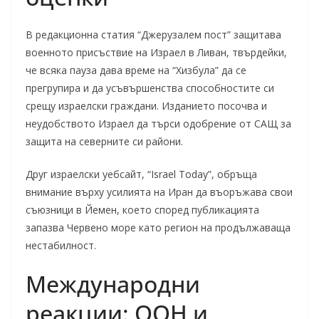
В редакционна статия “Джерузалем пост” защитава
военното присъствие на Израел в Ливан, твърдейки,
че всяка пауза дава време на “Хизбула” да се
прегрупира и да усъвършенства способностите си
срещу израелски граждани. Изданието посочва и
неудобството Израел да търси одобрение от САЩ за
защита на северните си райони.
Друг израелски уебсайт, “Israel Today”, обръща
внимание върху усилията на Иран да въоръжава свои
съюзници в Йемен, което според публикацията
запазва Червено море като регион на продължаваща
нестабилност.
Международни
реакции: ООН и