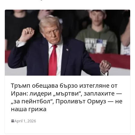
Тръмп обещава бързо изтегляне от
Иран: лидери „мъртви“, заплахите —
„за пейнтбол“, Проливът Ормуз — не
наша грижа
April 1, 2026