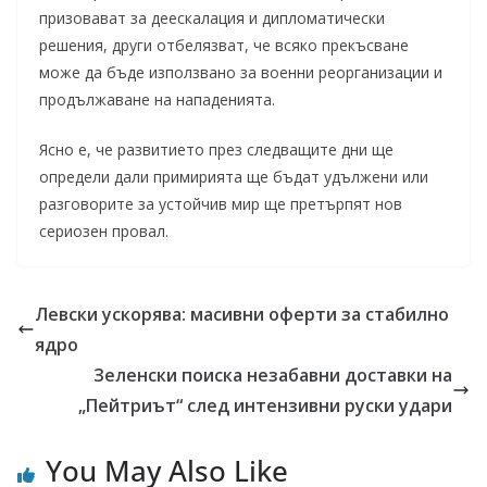
призовават за деескалация и дипломатически
решения, други отбелязват, че всяко прекъсване
може да бъде използвано за военни реорганизации и
продължаване на нападенията.
Ясно е, че развитието през следващите дни ще
определи дали примирията ще бъдат удължени или
разговорите за устойчив мир ще претърпят нов
сериозен провал.
Левски ускорява: масивни оферти за стабилно
ядро
Зеленски поиска незабавни доставки на
„Пейтриът“ след интензивни руски удари
You May Also Like