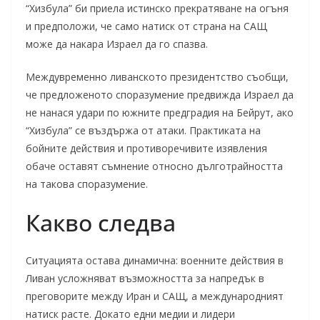
“Хизбула” би приела истинско прекратяване на огъня
и предположи, че само натиск от страна на САЩ
може да накара Израел да го спазва.
Междувременно ливанското президентство съобщи,
че предложеното споразумение предвижда Израел да
не нанася удари по южните предградия на Бейрут, ако
“Хизбула” се въздържа от атаки. Практиката на
бойните действия и противоречивите изявления
обаче оставят съмнение относно дълготрайността
на такова споразумение.
Какво следва
Ситуацията остава динамична: военните действия в
Ливан усложняват възможността за напредък в
преговорите между Иран и САЩ, а международният
натиск расте. Докато едни медии и лидери