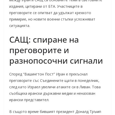
издания, цитирани от БТА. Участниците в
преговорите се опитват да удължат крехкото
примирие, но новите военни стъпки усложняват
ситуацията.
САЩ: спиране на
преговорите и
разнопосочни сигнали
Според “Вашингтон Пост” Иран е прекъснал
преговорите със Съединените щати в понеделник,
след като Израел увеличи атаките си в Ливан. Това
съобщиха ирански държавни медии и неназован
ирански представител.
В същото време бившият президент Доналд Тръмп