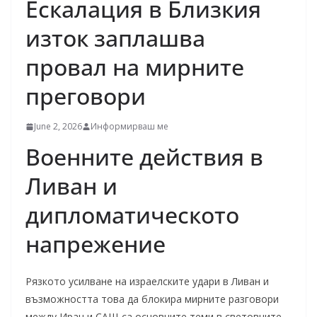
Ескалация в Близкия
изток заплашва
провал на мирните
преговори
June 2, 2026
Информирваш ме
Военните действия в
Ливан и
дипломатическото
напрежение
Рязкото усилване на израелските удари в Ливан и
възможността това да блокира мирните разговори
между Иран и САЩ са основните теми в световните