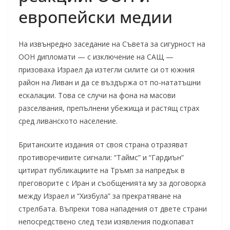
европейски медии
На извънредно заседание на Съвета за сигурност на
ООН дипломати — с изключение на САЩ —
призоваха Израел да изтегли силите си от южния
район на Ливан и да се въздържа от по-нататъшни
ескалации. Това се случи на фона на масови
разселвания, препълнени убежища и растящ страх
сред ливанското население.
Британските издания от своя страна отразяват
противоречивите сигнали: “Таймс” и “Гардиън”
цитират публикациите на Тръмп за напредък в
преговорите с Иран и съобщенията му за договорка
между Израел и “Хизбула” за прекратяване на
стрелбата. Въпреки това нападения от двете страни
непосредствено след тези изявления подкопават