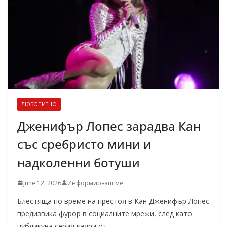
ЛЮБОПИТНО
Дженифър Лопес зарадва Кан
със сребристо мини и
надколенни ботуши
June 12, 2026
Информирваш ме
Блестяща по време на престоя в Кан Дженифър Лопес
предизвика фурор в социалните мрежи, след като
публикува серия кадри от