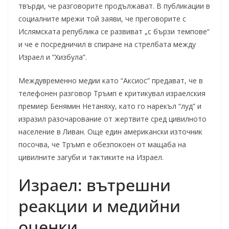
твърди, че разговорите продължават. В публикации в
социалните мрежи той заяви, че преговорите с
Ислямската република се развиват „с бързи темпове“
и че е посредничил в спиране на стрелбата между
Израел и “Хизбула”.
Междувременно медии като “Аксиос” предават, че в
телефонен разговор Тръмп е критикувал израелския
премиер Бенямин Нетаняху, като го нарекъл “луд” и
изразил разочарование от жертвите сред цивилното
население в Ливан. Още един американски източник
посочва, че Тръмп е обезпокоен от мащаба на
цивилните загуби и тактиките на Израел.
Израел: вътрешни
реакции и медийни
оценки