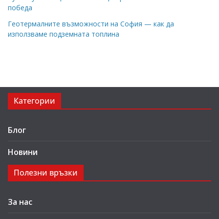
победа
Геотермалните възможности на София — как да
използваме подземната топлина
Категории
Блог
Новини
Полезни връзки
За нас