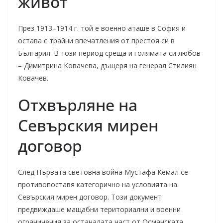
живот
През 1913–1914 г. той е военно аташе в София и
остава с трайни впечатления от престоя си в
България. В този период среща и голямата си любов
– Димитрина Ковачева, дъщеря на генерал Стилиян
Ковачев.
Отхвърляне на
Севърския мирен
договор
След Първата световна война Мустафа Кемал се
противопоставя категорично на условията на
Севърския мирен договор. Този документ
предвиждаше мащабни териториални и военни
ограничения за останалата част от Османската