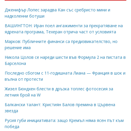
Дженифър Лопес зарадва Кан със сребристо мини и
надколенни ботуши
ВАШИНГТОН: Иран поел ангажименти за прекратяване на
ядрената програма, Техеран отрича част от условията
Марков: Публичните финанси са предизвикателство, но
решение има
Никола Цолов се нареди шести във Формула 2 на пистата в
Барселона
Последно сбогом с 11-годишната Лиана — Франция в шок и
вълна от протести
Жизел Бюндхен блести в дръзка топлес фотосесия за
летния брой на W
Балкански талант: Кристиян Балов премина в Цървена
звезда
Русия губи инициативата: защо Кремъл няма ясен път към
победа