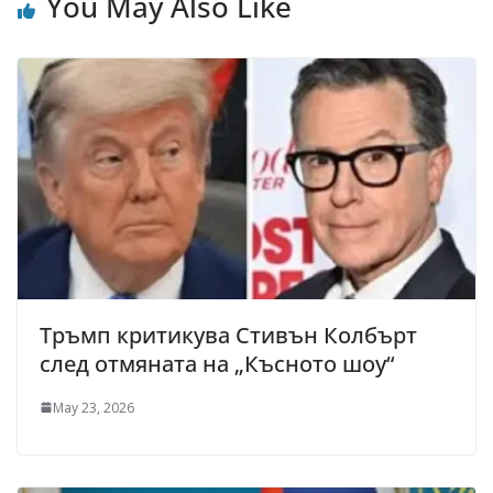
You May Also Like
Тръмп критикува Стивън Колбърт
след отмяната на „Късното шоу“
May 23, 2026