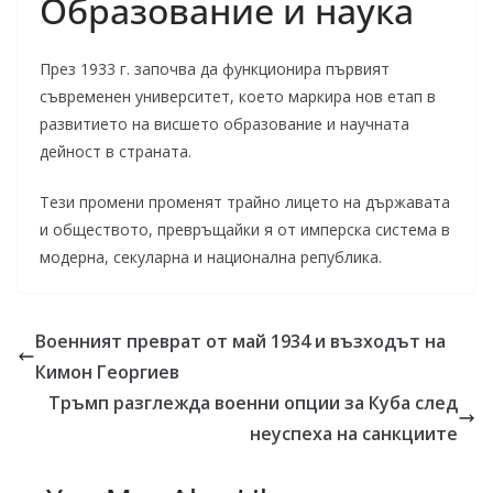
Образование и наука
През 1933 г. започва да функционира първият
съвременен университет, което маркира нов етап в
развитието на висшето образование и научната
дейност в страната.
Тези промени променят трайно лицето на държавата
и обществото, превръщайки я от имперска система в
модерна, секуларна и национална република.
Военният преврат от май 1934 и възходът на
Кимон Георгиев
Тръмп разглежда военни опции за Куба след
неуспеха на санкциите