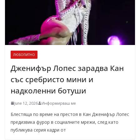
ЛЮБОПИТНО
Дженифър Лопес зарадва Кан
със сребристо мини и
надколенни ботуши
June 12, 2026
Информирваш ме
Блестяща по време на престоя в Кан Дженифър Лопес
предизвика фурор в социалните мрежи, след като
публикува серия кадри от