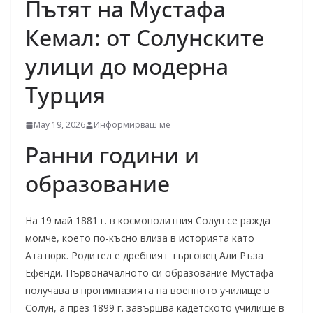
Пътят на Мустафа
Кемал: от Солунските
улици до модерна
Турция
May 19, 2026
Информирваш ме
Ранни години и
образование
На 19 май 1881 г. в космополитния Солун се ражда
момче, което по-късно влиза в историята като
Ататюрк. Родител е дребният търговец Али Ръза
Ефенди. Първоначалното си образование Мустафа
получава в прогимназията на военното училище в
Солун, а през 1899 г. завършва кадетското училище в