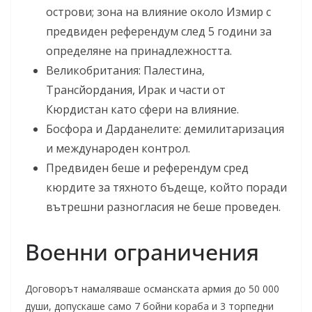
острови; зона на влияние около Измир с
предвиден референдум след 5 години за
определяне на принадлежността.
Великобритания: Палестина,
Трансйордания, Ирак и части от
Кюрдистан като сфери на влияние.
Босфора и Дарданелите: демилитаризация
и международен контрол.
Предвиден беше и референдум сред
кюрдите за тяхното бъдеще, който поради
вътрешни разногласия не беше проведен.
Военни ограничения
Договорът намаляваше османската армия до 50 000
души, допускаше само 7 бойни кораба и 3 торпедни