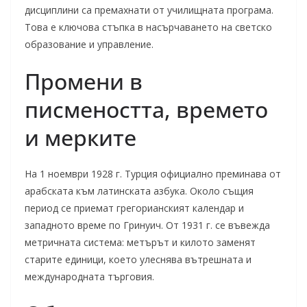
дисциплини са премахнати от училищната програма.
Това е ключова стъпка в насърчаването на светско
образование и управление.
Промени в
писмеността, времето
и мерките
На 1 ноември 1928 г. Турция официално преминава от
арабската към латинската азбука. Около същия
период се приемат грегорианският календар и
западното време по Гринуич. От 1931 г. се въвежда
метричната система: метърът и килото заменят
старите единици, което улеснява вътрешната и
международната търговия.