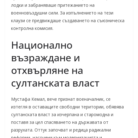
лодки и забраняваше притежанието на
военновъздушни сили. За изпълнението на тези
клаузи се предвиждаше създаването на съюзническа
контролна комисия.
Национално
възраждане и
отхвърляне на
султанската власт
Мустафа Кемал, вече признат военачалник, се
изтегля в оставащите свободни територии, обявява
султанската власт за изчерпана и старомодна и
поставя за цел спасяването на държавата от
разрухата. Оттук започват и редица радикални
реформи, насочени към модернизацията и