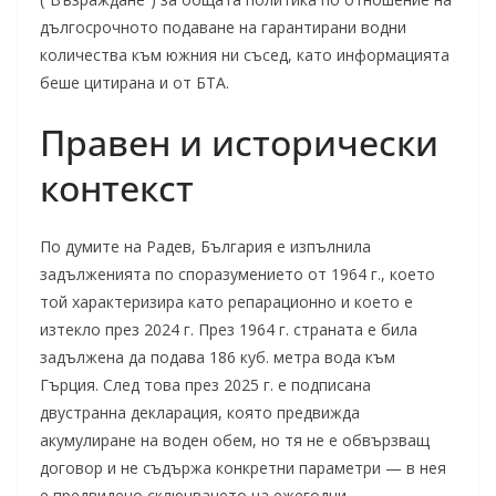
дългосрочното подаване на гарантирани водни
количества към южния ни съсед, като информацията
беше цитиранa и от БТА.
Правен и исторически
контекст
По думите на Радев, България е изпълнила
задълженията по споразумението от 1964 г., което
той характеризира като репарационно и което е
изтекло през 2024 г. През 1964 г. страната е била
задължена да подава 186 куб. метра вода към
Гърция. След това през 2025 г. е подписана
двустранна декларация, която предвижда
акумулиране на воден обем, но тя не е обвързващ
договор и не съдържа конкретни параметри — в нея
е предвидено сключването на ежегодни