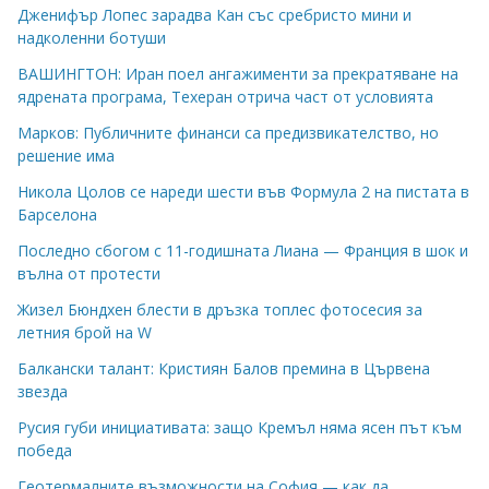
Дженифър Лопес зарадва Кан със сребристо мини и
надколенни ботуши
ВАШИНГТОН: Иран поел ангажименти за прекратяване на
ядрената програма, Техеран отрича част от условията
Марков: Публичните финанси са предизвикателство, но
решение има
Никола Цолов се нареди шести във Формула 2 на пистата в
Барселона
Последно сбогом с 11-годишната Лиана — Франция в шок и
вълна от протести
Жизел Бюндхен блести в дръзка топлес фотосесия за
летния брой на W
Балкански талант: Кристиян Балов премина в Цървена
звезда
Русия губи инициативата: защо Кремъл няма ясен път към
победа
Геотермалните възможности на София — как да