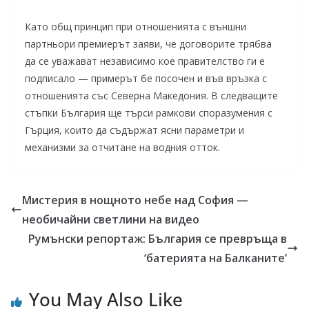
Като общ принцип при отношенията с външни
партньори премиерът заяви, че договорите трябва
да се уважават независимо кое правителство ги е
подписало — примерът бе посочен и във връзка с
отношенията със Северна Македония. В следващите
стъпки България ще търси рамкови споразумения с
Гърция, които да съдържат ясни параметри и
механизми за отчитане на водния отток.
Мистерия в нощното небе над София —
необичайни светлини на видео
Румънски репортаж: България се превръща в
‘батерията на Балканите’
You May Also Like