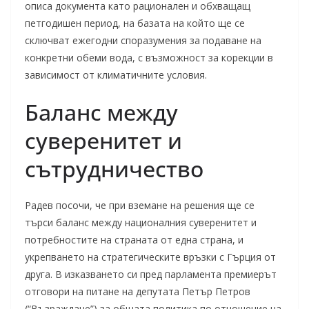
описа документа като рационален и обхващащ
петгодишен период, на базата на който ще се
сключват ежегодни споразумения за подаване на
конкретни обеми вода, с възможност за корекции в
зависимост от климатичните условия.
Баланс между
суверенитет и
сътрудничество
Радев посочи, че при вземане на решения ще се
търси баланс между националния суверенитет и
потребностите на страната от една страна, и
укрепването на стратегическите връзки с Гърция от
друга. В изказването си пред парламента премиерът
отговори на питане на депутата Петър Петров
(“Възраждане”) за общата политика по отношение на