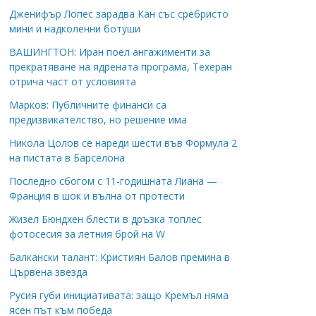
Дженифър Лопес зарадва Кан със сребристо
мини и надколенни ботуши
ВАШИНГТОН: Иран поел ангажименти за
прекратяване на ядрената програма, Техеран
отрича част от условията
Марков: Публичните финанси са
предизвикателство, но решение има
Никола Цолов се нареди шести във Формула 2
на пистата в Барселона
Последно сбогом с 11-годишната Лиана —
Франция в шок и вълна от протести
Жизел Бюндхен блести в дръзка топлес
фотосесия за летния брой на W
Балкански талант: Кристиян Балов премина в
Цървена звезда
Русия губи инициативата: защо Кремъл няма
ясен път към победа