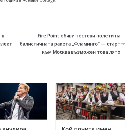
 години в Adelaide Cottage.
 в
Fire Point обяви тестови полети на
елект
балистичната ракета „Фламинго“ — старт
към Москва възможен това лято
 анулира
Кой почита имен