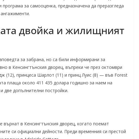
и програма за самооценка, предназначена да преразгледа
 ангажименти.
ката двойка и жилищният
и заповедта за забрана, но са били информирани за
но в Кенсингтънския дворец, въпреки че през октомври
 (12), принцеса Шарлот (11) и принц Луис (8) — във Forest
ата плаща около 411 435 долара годишно за наем на
 и две допълнителни постройки.
се върнат в Кенсингтънския дворец, когато поемат
ните си официални дейности. Преди временния си престой