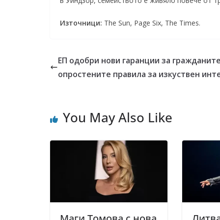
в Уиндзор, семейството е живяло повече от три
Източници:
The Sun, Page Six, The Times.
ЕП одобри нови гаранции за гражданите
опростените правила за изкуствен инт
You May Also Like
Маги Томова с нова
Литва