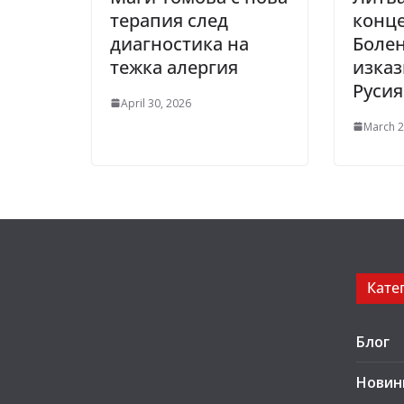
терапия след
конце
диагностика на
Болен
тежка алергия
изказ
Русия
April 30, 2026
March 2
Кате
Блог
Новин