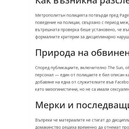
Метрополитън полицията потвърди пред Page S
поведение на полицаи, свързано с период между
вътрешната проверка беше установено, че въп
формалните критерии за дисциплинарно наруш
Природа на обвине
Според публикациите, включително The Sun, 
персонал — един от полицаите е бил описан ка
добавяне на една от служителките във Facebo
като мизогинистични, но не са имали сексуален
Мерки и последващ
Въпреки че материалите не стигат до дисципл
домакинство решиха временно да отнемат проп