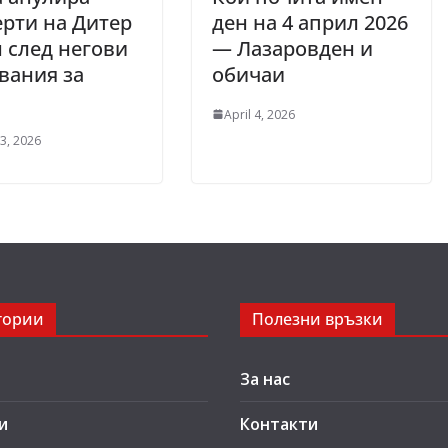
рти на Дитер
ден на 4 април 2026
 след негови
— Лазаровден и
вания за
обичаи
April 4, 2026
3, 2026
гории
Полезни връзки
За нас
и
Контакти