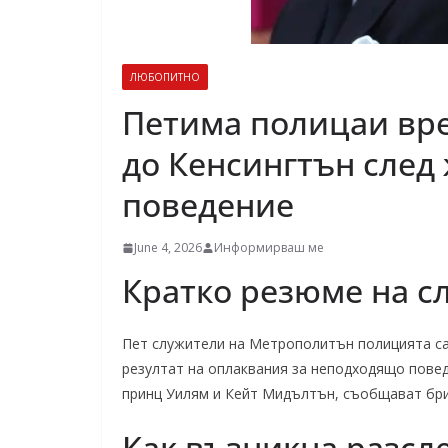
ЛЮБОПИТНО
Петима полицаи вр
до Кенсингтън след
поведение
June 4, 2026
Информирваш ме
Кратко резюме на с
Пет служители на Метрополитън полицията са 
резултат на оплаквания за неподходящо повед
принц Уилям и Кейт Мидълтън, съобщават бри
Как възникна разсл