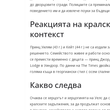
до дворцовите сгради. Полицаите са преминал
поведението им и да извлече поуки за бъдещи
Реакцията на кралс
контекст
Принц Уилям (43 г.) и Кейт (44 г.) не са издал
решението. Семейството живее и работи основ
се премести временно с децата — принц Джордж
Lodge в Уиндзор. По данни на The Times двойк
голяма къща в георгиански стил с осем спални
Какво следва
Очаква се херцогът и херцогинята на Уелс да 
кралските задължения, за да продължат основ