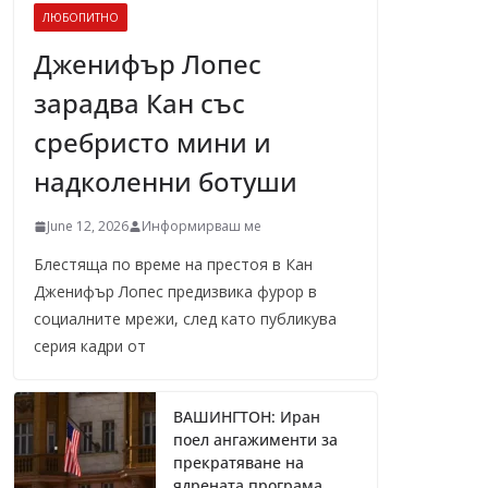
ЛЮБОПИТНО
Дженифър Лопес
зарадва Кан със
сребристо мини и
надколенни ботуши
June 12, 2026
Информирваш ме
Блестяща по време на престоя в Кан
Дженифър Лопес предизвика фурор в
социалните мрежи, след като публикува
серия кадри от
ВАШИНГТОН: Иран
поел ангажименти за
прекратяване на
ядрената програма,