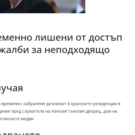
еменно лишени от достъп
 жалби за неподходящо
лучая
временно забранени да влизат в кралските резиденции в
ение пред служители на Кенсингтънския дворец, дом на
танските медии.
едването