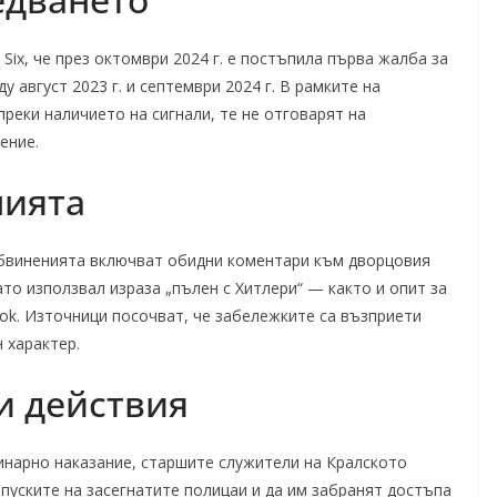
ix, че през октомври 2024 г. е постъпила първа жалба за
 август 2023 г. и септември 2024 г. В рамките на
реки наличието на сигнали, те не отговарят на
ение.
нията
обвиненията включват обидни коментари към дворцовия
то използвал израза „пълен с Хитлери“ — както и опит за
ok. Източници посочват, че забележките са възприети
 характер.
и действия
инарно наказание, старшите служители на Кралското
уските на засегнатите полицаи и да им забранят достъпа