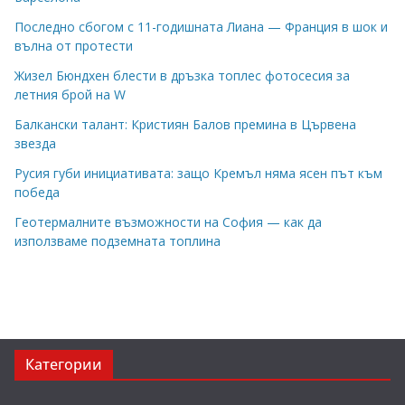
Последно сбогом с 11-годишната Лиана — Франция в шок и
вълна от протести
Жизел Бюндхен блести в дръзка топлес фотосесия за
летния брой на W
Балкански талант: Кристиян Балов премина в Цървена
звезда
Русия губи инициативата: защо Кремъл няма ясен път към
победа
Геотермалните възможности на София — как да
използваме подземната топлина
Категории