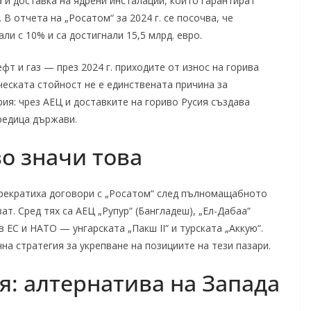
 и доставка на ядрени инсталации, които гарантират
В отчета на „Росатом“ за 2024 г. се посочва, че
ли с 10% и са достигнали 15,5 млрд. евро.
фт и газ — през 2024 г. приходите от износ на горива
ческата стойност не е единствената причина за
ия: чрез АЕЦ и доставките на гориво Русия създава
редица държави.
во значи това
прекратиха договори с „Росатом“ след пълномащабното
т. Сред тях са АЕЦ „Рупур“ (Бангладеш), „Ел-Дабаа“
 в ЕС и НАТО — унгарската „Пакш II“ и турската „Аккую“.
на стратегия за укрепване на позициите на тези пазари.
я: алтернатива на Запада