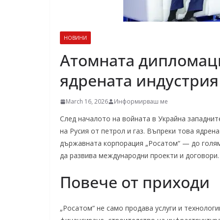
НОВИНИ
Атомната дипломаци
ядрената индустри
March 16, 2026
Информирваш ме
След началото на войната в Украйна западни
на Русия от петрол и газ. Въпреки това ядрен
държавната корпорация „Росатом“ — до голям
да развива международни проекти и договори.
Повече от приходи
„Росатом“ не само продава услуги и технолог