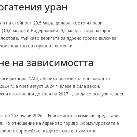
огатения уран
ран на стойност 20,5 млрд. долара, което я прави
0,6 млрд.) и Нидерландия (9,5 млрд.). Това пазарно
 лостове, тъй като веригата за ядрено гориво включва
производство на горивни елементи.
не на зависимостта
ерсификация. САЩ обявиха планове за нов завод за
24 г., а през август 2024 г. влезе в сила закон,
ни изключения до края на 2027 г., за да се осигури плавен
е: на 26 януари 2026 г. Европейската комисия представи
гия. По отношение на ядреното гориво формулировката е
гориво с европейско, където това е възможно.