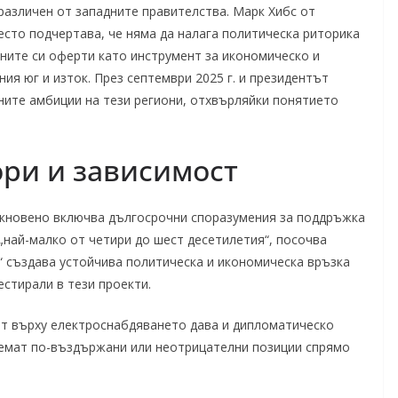
различен от западните правителства. Марк Хибс от
есто подчертава, че няма да налага политическа риторика
ните си оферти като инструмент за икономическо и
ия юг и изток. През септември 2025 г. и президентът
ните амбиции на тези региони, отхвърляйки понятието
ри и зависимост
икновено включва дългосрочни споразумения за поддръжка
„най-малко от четири до шест десетилетия“, посочва
 създава устойчива политическа и икономическа връзка
стирали в тези проекти.
ът върху електроснабдяването дава и дипломатическо
земат по-въздържани или неотрицателни позиции спрямо