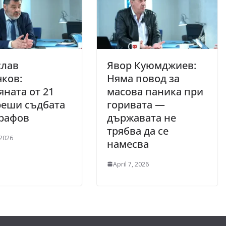
слав
Явор Куюмджиев:
ков:
Няма повод за
ната от 21
масова паника при
реши съдбата
горивата —
арафов
държавата не
трябва да се
 2026
намесва
April 7, 2026