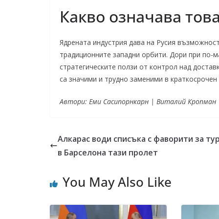
Какво означава тов
Ядрената индустрия дава на Русия възможност
традиционните западни орбити. Дори при по-ма
стратегическите ползи от контрол над достав
са значими и трудно заменими в краткосрочен 
Автори: Еми Сасипорнкарн | Виталий Кропман
Алкарас води списъка с фаворити за ту
в Барселона тази пролет
You May Also Like