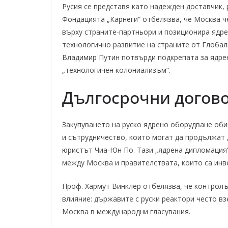
Русия се представя като надежден доставчик, 
Фондацията „Карнеги“ отбелязва, че Москва ч
върху страните-партньори и позиционира ядре
технологично развитие на страните от Глобалн
Владимир Путин потвърди подкрепата за ядре
„технологичен колониализъм“.
Дългосрочни догово
Закупуването на руско ядрено оборудване об
и сътрудничество, които могат да продължат 
юристът Чиа-Юн По. Тази „ядрена дипломация“
между Москва и правителствата, които са инве
Проф. Хармут Винклер отбелязва, че контрол
влияние: държавите с руски реактори често в
Москва в международни гласувания.