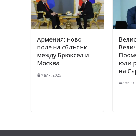
Армения: ново
Вели
поле на сблъсък
Велич
между Брюксел и
Промя
Москва
юли 
на С
May 7, 2026
April 9,