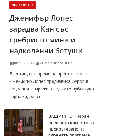
ЛЮБОПИТНО
Дженифър Лопес
зарадва Кан със
сребристо мини и
надколенни ботуши
June 12, 2026
Информирваш ме
Блестяща по време на престоя в Кан
Дженифър Лопес предизвика фурор в
социалните мрежи, след като публикува
серия кадри от
ВАШИНГТОН: Иран
поел ангажименти за
прекратяване на
ядрената програма,