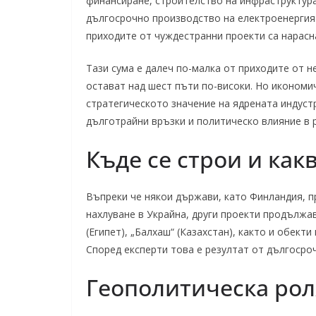
финансиране, строителство на инфраструктура
дългосрочно производство на електроенергия. 
приходите от чуждестранни проекти са нарасна
Тази сума е далеч по-малка от приходите от не
остават над шест пъти по-високи. Но икономи
стратегическото значение на ядрената индустр
дълготрайни връзки и политическо влияние в 
Къде се строи и как
Въпреки че някои държави, като Финландия, 
нахлуване в Украйна, други проекти продължава
(Египет), „Балхаш“ (Казахстан), както и обекти
Според експерти това е резултат от дългосроч
Геополитическа рол