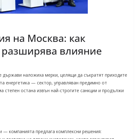
я на Москва: как
я разширява влияние
те държави наложиха мерки, целящи да съкратят приходите
ата енергетика — сектор, управляван предимно от
а степен остана извън най-строгите санкции и продължи
ии — компанията предлага комплексни решения: