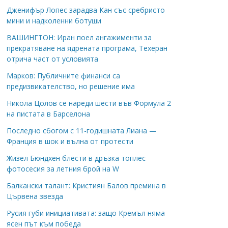
Дженифър Лопес зарадва Кан със сребристо
мини и надколенни ботуши
ВАШИНГТОН: Иран поел ангажименти за
прекратяване на ядрената програма, Техеран
отрича част от условията
Марков: Публичните финанси са
предизвикателство, но решение има
Никола Цолов се нареди шести във Формула 2
на пистата в Барселона
Последно сбогом с 11-годишната Лиана —
Франция в шок и вълна от протести
Жизел Бюндхен блести в дръзка топлес
фотосесия за летния брой на W
Балкански талант: Кристиян Балов премина в
Цървена звезда
Русия губи инициативата: защо Кремъл няма
ясен път към победа