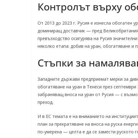
Контролът върху об
От 2013 до 2023 г. Русия е изнесла обогатен у
доминиращ доставчик — пред Великобритания (1
превъзходство осигурява на Русия значителни
няколко етапа: добив на уран, обогатяване и 
Стъпки за намалява
Западните държави предприемат мерки за див
обогатяване на уран в Тенеси през септември 20
забраняващ вноса на уран от Русия — с възмож
преход.
И в ЕС темата е на вниманието на институциит
план за прекратяване на вноса на руска енер
по-умерена — целта е да се замести руското 