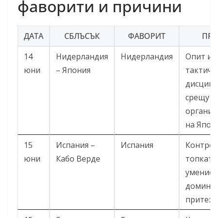
фаворити и причини
ДАТА
СБЛЪСЪК
ФАВОРИТ
ПР
14
Нидерландия
Нидерландия
Опит и
юни
– Япония
тактиче
дисцип
срещу с
организ
на Япон
15
Испания –
Испания
Контрол
юни
Кабо Верде
топката
умениет
доминир
притежа