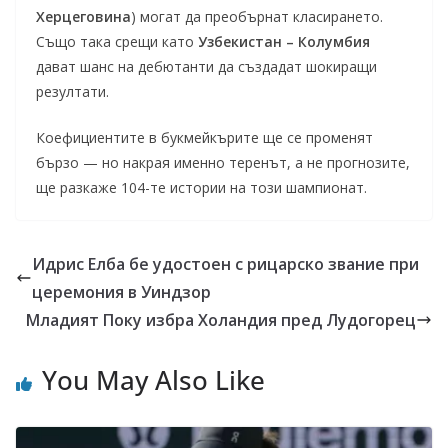
Херцеговина
) могат да преобърнат класирането.
Също така срещи като
Узбекистан – Колумбия
дават шанс на дебютанти да създадат шокиращи
резултати.
Коефициентите в букмейкърите ще се променят
бързо — но накрая именно теренът, а не прогнозите,
ще разкаже 104-те истории на този шампионат.
Идрис Елба бе удостоен с рицарско звание при
церемония в Уиндзор
Младият Поку избра Холандия пред Лудогорец
You May Also Like