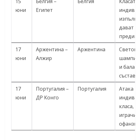
15
Белгия –
Белгия
Класата
юни
Египет
индивид
изпълни
дават
предимс
17
Аржентина –
Аржентина
Светов
юни
Алжир
шампион
и балан
състав.
17
Португалия –
Португалия
Атака и
юни
ДР Конго
индиви
класа, 
играчи 
офанзив