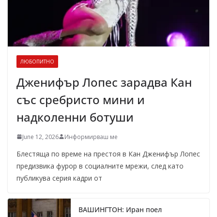
ЛЮБОПИТНО
Дженифър Лопес зарадва Кан
със сребристо мини и
надколенни ботуши
June 12, 2026
Информирваш ме
Блестяща по време на престоя в Кан Дженифър Лопес
предизвика фурор в социалните мрежи, след като
публикува серия кадри от
ВАШИНГТОН: Иран поел