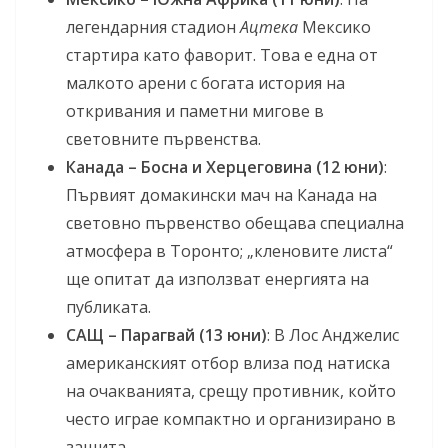
легендарния стадион
Ацтека
Мексико
стартира като фаворит. Това е една от
малкото арени с богата история на
откривания и паметни мигове в
световните първенства.
Канада – Босна и Херцеговина (12 юни)
:
Първият домакински мач на Канада на
световно първенство обещава специална
атмосфера в Торонто; „кленовите листа“
ще опитат да използват енергията на
публиката.
САЩ – Парагвай (13 юни)
: В Лос Анджелис
американският отбор влиза под натиска
на очакванията, срещу противник, който
често играе компактно и организирано в
защита.