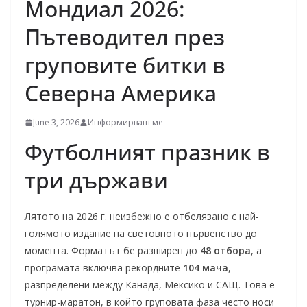
Мондиал 2026:
Пътеводител през
груповите битки в
Северна Америка
June 3, 2026
Информирваш ме
Футболният празник в
три държави
Лятото на 2026 г. неизбежно е отбелязано с най-
голямото издание на световното първенство до
момента. Форматът бе разширен до
48 отбора
, а
програмата включва рекордните
104 мача
,
разпределени между Канада, Мексико и САЩ. Това е
турнир-маратон, в който груповата фаза често носи