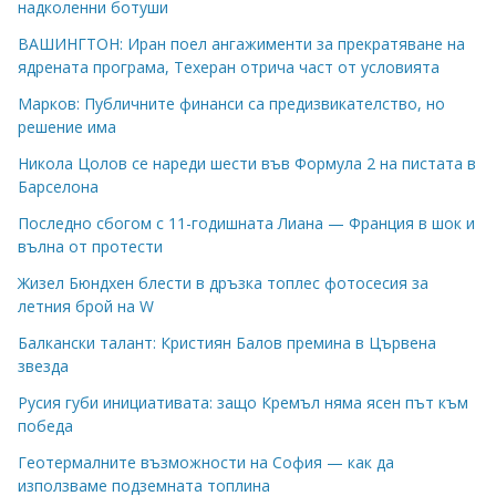
надколенни ботуши
ВАШИНГТОН: Иран поел ангажименти за прекратяване на
ядрената програма, Техеран отрича част от условията
Марков: Публичните финанси са предизвикателство, но
решение има
Никола Цолов се нареди шести във Формула 2 на пистата в
Барселона
Последно сбогом с 11-годишната Лиана — Франция в шок и
вълна от протести
Жизел Бюндхен блести в дръзка топлес фотосесия за
летния брой на W
Балкански талант: Кристиян Балов премина в Цървена
звезда
Русия губи инициативата: защо Кремъл няма ясен път към
победа
Геотермалните възможности на София — как да
използваме подземната топлина