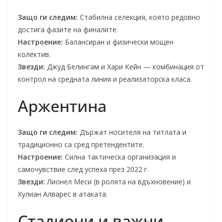
Защо ги следим:
Стабилна селекция, която редовно
достига фазите на финалите.
Настроение:
Балансиран и физически мощен
колектив.
Звезди:
Джуд Белингам и Хари Кейн — комбинация от
контрол на средната линия и реализаторска класа.
Аржентина
Защо ги следим:
Държат носителя на титлата и
традиционно са сред претендентите.
Настроение:
Силна тактическа организация и
самочувствие след успеха през 2022 г.
Звезди:
Лионел Меси (в ролята на вдъхновение) и
Хулиан Алварес в атаката.
Стадиони и важни