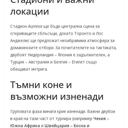
локации
Стадион
Ацтека
ще бъде централна сцена за
откриващите сблъсъци, докато Торонто и Лос
Анджелис ще предложат незабравима атмосфера за
домакинските отбори. За почитателите на тактиката,
двубоят Нидерландия – Япония е задължителен, а
Турция – Австралия и Белгия – Египет също
обещават интрига.
Тъмни коне и
възможни изненади
Груповата фаза винаги крие изненади. Важни двубои
в края на тази част от турнира (например
Чехия –
Южна Африка
и
Швейцария – Босна и