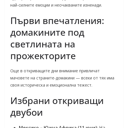
най-силните емоции и неочакваните изненади.
Първи впечатления:
домакините под
светлината на
прожекторите
Още в откриващите дни внимание привличат
мачовете на страните-домакини — всеки от тях има
своя историческа и емоционална тежест.
Избрани откриващи
двубои
Мексико – Южна Африка (11 юни)
: На