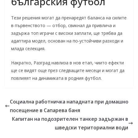
българския футбол
Тези решения могат да пренаредят баланса на силите
в първенството — отбор, свикнал да привлича и
задържа топ играчи с високи заплати, ще трябва да
адаптира модел, основан на по-устойчиви разходи и
млада селекция.
Накратко, Разград навлиза в нов етап, чиито ефекти
ще се видят още през следващите месеци и могат да
повлияят на динамиката в родния футбол.
Социална работничка нападната при домашно
посещение в Сапарева баня
Капитан на подозрителен танкер задържан в
шведски териториални води