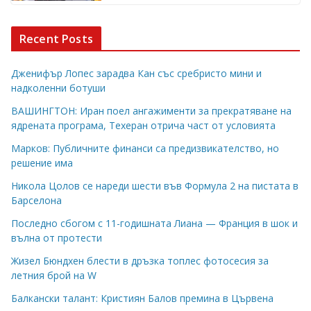
Recent Posts
Дженифър Лопес зарадва Кан със сребристо мини и
надколенни ботуши
ВАШИНГТОН: Иран поел ангажименти за прекратяване на
ядрената програма, Техеран отрича част от условията
Марков: Публичните финанси са предизвикателство, но
решение има
Никола Цолов се нареди шести във Формула 2 на пистата в
Барселона
Последно сбогом с 11-годишната Лиана — Франция в шок и
вълна от протести
Жизел Бюндхен блести в дръзка топлес фотосесия за
летния брой на W
Балкански талант: Кристиян Балов премина в Цървена