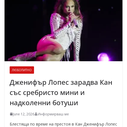
ЛЮБОПИТНО
Дженифър Лопес зарадва Кан
със сребристо мини и
надколенни ботуши
June 12, 2026
Информирваш ме
Блестяща по време на престоя в Кан Дженифър Лопес