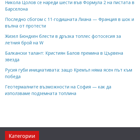
Никола Цолов се нареди шести във Формула 2 на пистата в
Барселона
Последно сбогом с 11-годишната Лиана — Франция в шок и
вълна от протести
Жизел Бюндхен блести в дръзка топлес фотосесия за
летния брой на W
Балкански талант: Кристиян Балов премина в Цървена
звезда
Русия губи инициативата: защо Кремъл няма ясен път към
победа
Геотермалните възможности на София — как да
използваме подземната топлина
Категории