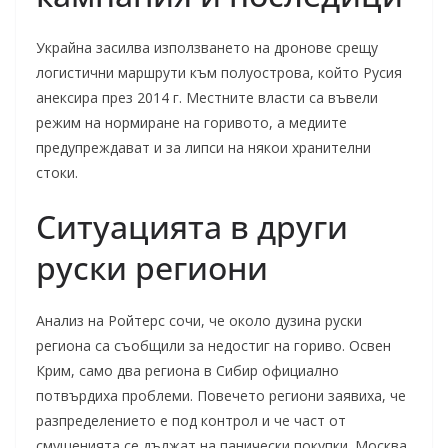
Украйна засилва използването на дронове срещу
логистични маршрути към полуострова, който Русия
анексира през 2014 г. Местните власти са въвели
режим на нормиране на горивото, а медиите
предупреждават и за липси на някои хранителни
стоки.
Ситуацията в други
руски региони
Анализ на Ройтерс сочи, че около дузина руски
региона са съобщили за недостиг на гориво. Освен
Крим, само два региона в Сибир официално
потвърдиха проблеми. Повечето региони заявиха, че
разпределението е под контрол и че част от
смущенията се дължат на панически покупки. Москва