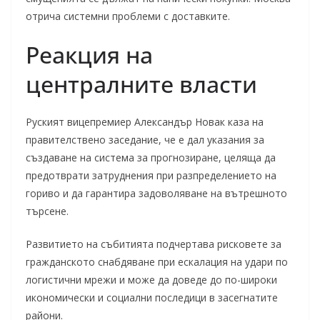
отрича системни проблеми с доставките.
Реакция на
централните власти
Руският вицепремиер Александър Новак каза на
правителствено заседание, че е дал указания за
създаване на система за прогнозиране, целяща да
предотврати затруднения при разпределението на
гориво и да гарантира задоволяване на вътрешното
търсене.
Развитието на събитията подчертава рисковете за
гражданското снабдяване при ескалация на удари по
логистични мрежи и може да доведе до по-широки
икономически и социални последици в засегнатите
райони.