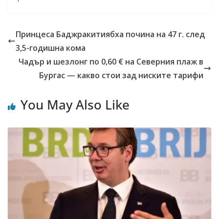
Принцеса Баджракитиябха почина на 47 г. след
3,5-годишна кома
Чадър и шезлонг по 0,60 € на Северния плаж в
Бургас — какво стои зад ниските тарифи
You May Also Like