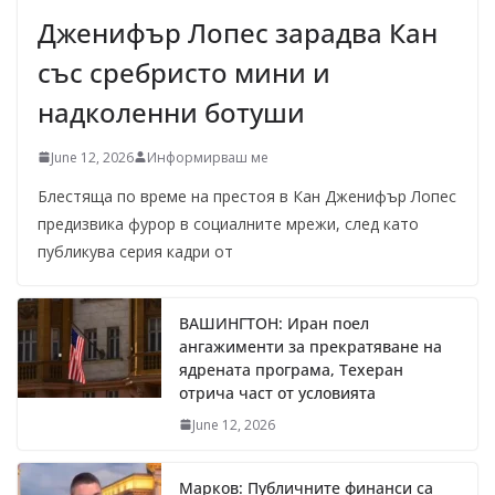
Дженифър Лопес зарадва Кан
със сребристо мини и
надколенни ботуши
June 12, 2026
Информирваш ме
Блестяща по време на престоя в Кан Дженифър Лопес
предизвика фурор в социалните мрежи, след като
публикува серия кадри от
ВАШИНГТОН: Иран поел
ангажименти за прекратяване на
ядрената програма, Техеран
отрича част от условията
June 12, 2026
Марков: Публичните финанси са