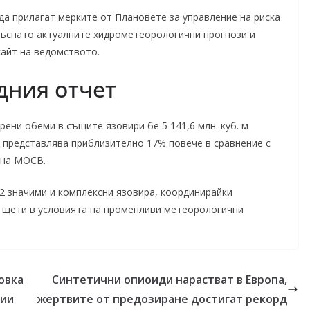
а прилагат мерките от Плановете за управление на риска
екъснато актуалните хидрометеорологични прогнози и
айт на ведомството.
дния отчет
рени обеми в същите язовири бе 5 141,6 млн. куб. м
 представлява приблизително 17% повече в сравнение с
 на МОСВ.
2 значими и комплексни язовира, координирайки
а щети в условията на променливи метеорологични
овка
Синтетични опиоиди нарастват в Европа,
дии
жертвите от предозиране достигат рекорд