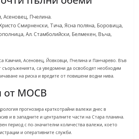
, Асеновец, Пчелина.
Христо Смирненски, Тича, Ясна поляна, Боровица,
ополница, Ал. Стамболийски, Белмекен, Въча,
са Камчия, Асеновец, Йовковци, Пчелина и Панчарево. Във
ат съоръженията, са уведомени да освободят необходим
ичаване на риска и вредите от повишени водни нива.
я от МОСВ
дрология прогнозира краткотрайни валежи днес в
ив и в западните и централните части на Стара планина.
вен период с по-значителни количества валежи, което
истрации и оперативните служби.