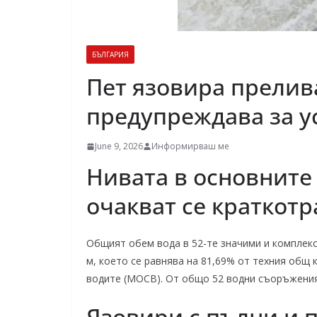
БЪЛГАРИЯ
Пет язовира прели
предупреждава за у
June 9, 2026
Информирваш ме
Нивата в основните
очакват се краткот
Общият обем вода в 52-те значими и комплексн
м, което се равнява на 81,69% от техния общ
водите (МОСВ). От общо 52 водни съоръжения,
Язовири с пълни и 