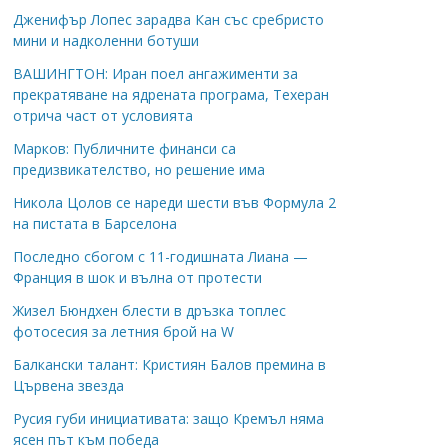
Дженифър Лопес зарадва Кан със сребристо
мини и надколенни ботуши
ВАШИНГТОН: Иран поел ангажименти за
прекратяване на ядрената програма, Техеран
отрича част от условията
Марков: Публичните финанси са
предизвикателство, но решение има
Никола Цолов се нареди шести във Формула 2
на пистата в Барселона
Последно сбогом с 11-годишната Лиана —
Франция в шок и вълна от протести
Жизел Бюндхен блести в дръзка топлес
фотосесия за летния брой на W
Балкански талант: Кристиян Балов премина в
Цървена звезда
Русия губи инициативата: защо Кремъл няма
ясен път към победа