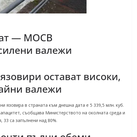
ват — МОСВ
силени валежи
 язовири остават високи,
райни валежи
и язовира в страната към днешна дата е 5 339,5 млн. куб.
 капацитет, съобщава Министерството на околната среда и
 33 са запълнени над 80%.
почти пълни обеми