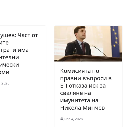
ушев: Част от
ите
трати имат
ителни
ически
Комисията по
оми
правни въпроси в
, 2026
ЕП отказа иск за
сваляне на
имунитета на
Никола Минчев
June 4, 2026