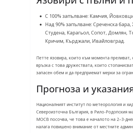
С 100% запълване: Камчия, Йовковци
Над 90% запълване: Среченска бара, 
Студена, Карагьол, Сопот, Домлян, Т
Кричим, Кърджали, Ивайловград.
Петте язовира, които към момента преливат, 
връзка с това дружествата, които стопанисв
запасен обем и да предприемат мерки за огран
Прогноза и указани
Националният институт по метеорология и хи
Североизточна България, в Рило-Родопския мас
МОСВ посочва, че това е началото на 2–3-дне
налага повишено внимание от местните админ