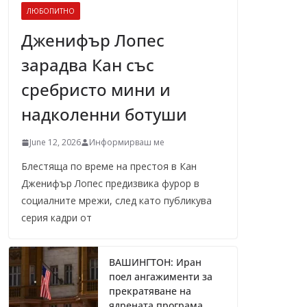
ЛЮБОПИТНО
Дженифър Лопес
зарадва Кан със
сребристо мини и
надколенни ботуши
June 12, 2026
Информирваш ме
Блестяща по време на престоя в Кан
Дженифър Лопес предизвика фурор в
социалните мрежи, след като публикува
серия кадри от
ВАШИНГТОН: Иран
поел ангажименти за
прекратяване на
ядрената програма,