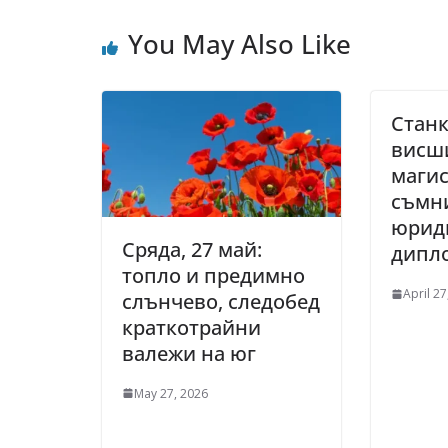
You May Also Like
Станк
висш
магис
съмн
юрид
Сряда, 27 май:
дипл
топло и предимно
April 27
слънчево, следобед
краткотрайни
валежи на юг
May 27, 2026