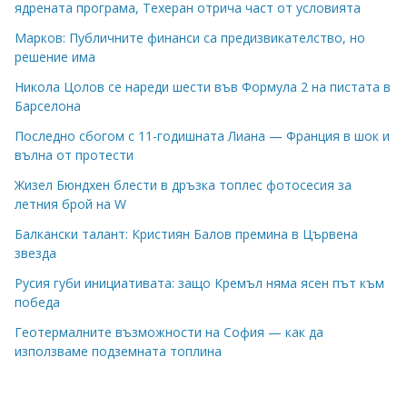
ядрената програма, Техеран отрича част от условията
Марков: Публичните финанси са предизвикателство, но
решение има
Никола Цолов се нареди шести във Формула 2 на пистата в
Барселона
Последно сбогом с 11-годишната Лиана — Франция в шок и
вълна от протести
Жизел Бюндхен блести в дръзка топлес фотосесия за
летния брой на W
Балкански талант: Кристиян Балов премина в Цървена
звезда
Русия губи инициативата: защо Кремъл няма ясен път към
победа
Геотермалните възможности на София — как да
използваме подземната топлина