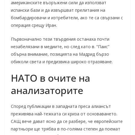
американските въоръжени сили да използват
испански бази и да извършват прелитания на
бомбардировачи и изтребители, ако те са свързани с
операция срещу Иран.
Първоначално тези твърдения останаха почти
незабелязани в медиите, но след като в. “Паис”
обърна внимание, позицията на Мадрид бързо
обиколи света и предизвика широко отразяване.
НАТО в очите на
анализаторите
Според публикации в западната преса алиансът
преживява най-тежката си криза от основаването.
САЩ вече дават ясно да се разбере, че европейските
партньори ще трябва в по-голяма степен да поемат