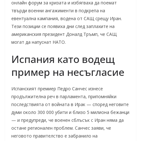
онлайн форум за кризата и избягваха да поемат
твърди военни ангажименти в подкрепа на
евентуална кампания, водена от САЩ срещу Иран.
Тези позиции се появиха дни след заплахите на
американския президент Доналд Тръмп, че САЩ
могат да напуснат НАТО.
Испания като водещ
пример на несъгласие
Испанският премиер Педро Санчес изнесе
продължителна реч в парламента, припомняйки
последствията от войната в Ирак — според неговите
думи около 300 000 убити и близо 5 милиона бежанци
— и предупреди, че военен сблъсък с Иран няма да
остане регионален проблем. Санчес заяви, че
неговото правителство е забранило на