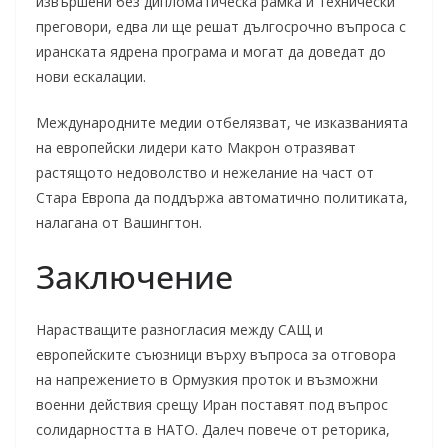
извършени без дипломатическа рамка и технически
преговори, едва ли ще решат дългосрочно въпроса с
иранската ядрена програма и могат да доведат до
нови ескалации.
Международните медии отбелязват, че изказванията
на европейски лидери като Макрон отразяват
растящото недоволство и нежелание на част от
Стара Европа да поддържа автоматично политиката,
налагана от Вашингтон.
Заключение
Нарастващите разногласия между САЩ и
европейските съюзници върху въпроса за отговора
на напрежението в Ормузкия проток и възможни
военни действия срещу Иран поставят под въпрос
солидарността в НАТО. Далеч повече от реторика,