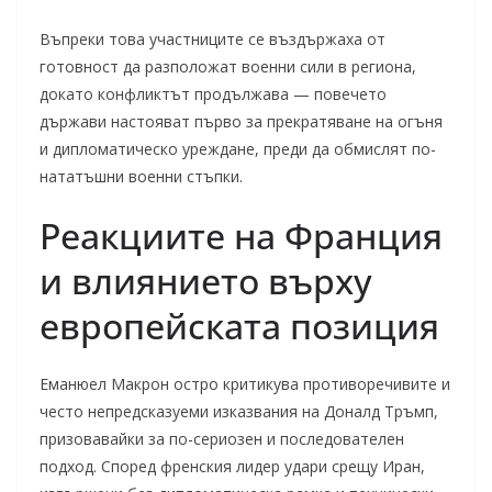
Въпреки това участниците се въздържаха от
готовност да разположат военни сили в региона,
докато конфликтът продължава — повечето
държави настояват първо за прекратяване на огъня
и дипломатическо уреждане, преди да обмислят по-
нататъшни военни стъпки.
Реакциите на Франция
и влиянието върху
европейската позиция
Еманюел Макрон остро критикува противоречивите и
често непредсказуеми изказвания на Доналд Тръмп,
призовавайки за по-сериозен и последователен
подход. Според френския лидер удари срещу Иран,