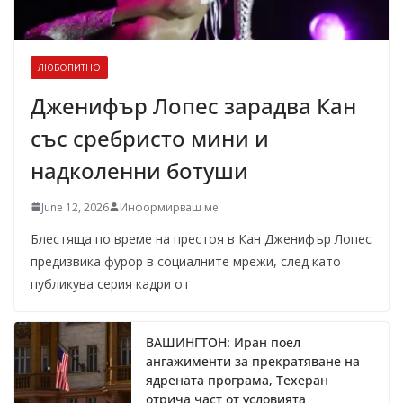
ЛЮБОПИТНО
Дженифър Лопес зарадва Кан
със сребристо мини и
надколенни ботуши
June 12, 2026
Информирваш ме
Блестяща по време на престоя в Кан Дженифър Лопес
предизвика фурор в социалните мрежи, след като
публикува серия кадри от
ВАШИНГТОН: Иран поел
ангажименти за прекратяване на
ядрената програма, Техеран
отрича част от условията