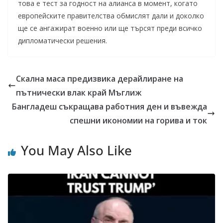
това е тест за годност на алианса в момент, когато
европейските правителства обмислят дали и доколко
ще се ангажират военно или ще търсят преди всичко
дипломатически решения.
Скална маса предизвика дерайлиране на
пътнически влак край Мъглиж
Бангладеш съкращава работния ден и въвежда
спешни икономии на горива и ток
You May Also Like