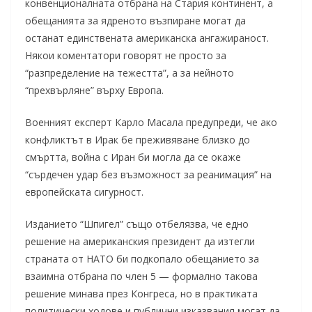
конвенционалната отбрана на Стария континент, а
обещанията за ядреното възпиране могат да
останат единствената американска ангажираност.
Някои коментатори говорят не просто за
“разпределение на тежестта”, а за нейното
“прехвърляне” върху Европа.
Военният експерт Карло Масала предупреди, че ако
конфликтът в Ирак бе преживяване близко до
смъртта, война с Иран би могла да се окаже
“сърдечен удар без възможност за реанимация” на
европейската сигурност.
Изданието “Шпигел” също отбелязва, че едно
решение на американския президент да изтегли
страната от НАТО би подкопало обещанието за
взаимна отбрана по член 5 — формално такова
решение минава през Конгреса, но в практиката
политически ходове и публични изказвания могат да