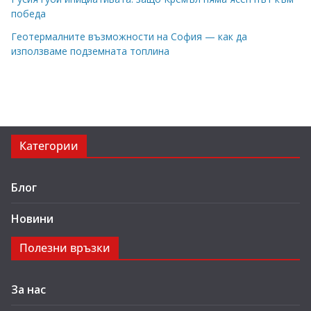
победа
Геотермалните възможности на София — как да
използваме подземната топлина
Категории
Блог
Новини
Полезни връзки
За нас