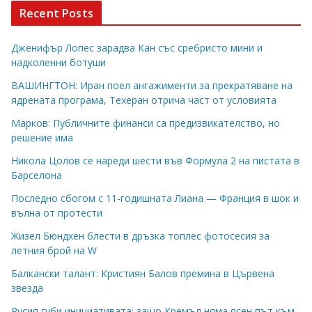
Recent Posts
Дженифър Лопес зарадва Кан със сребристо мини и
надколенни ботуши
ВАШИНГТОН: Иран поел ангажименти за прекратяване на
ядрената програма, Техеран отрича част от условията
Марков: Публичните финанси са предизвикателство, но
решение има
Никола Цолов се нареди шести във Формула 2 на пистата в
Барселона
Последно сбогом с 11-годишната Лиана — Франция в шок и
вълна от протести
Жизел Бюндхен блести в дръзка топлес фотосесия за
летния брой на W
Балкански талант: Кристиян Балов премина в Цървена
звезда
Русия губи инициативата: защо Кремъл няма ясен път към