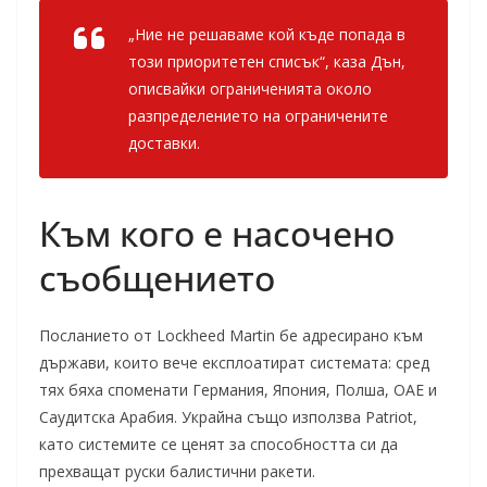
„Ние не решаваме кой къде попада в
този приоритетен списък“, каза Дън,
описвайки ограниченията около
разпределението на ограничените
доставки.
Към кого е насочено
съобщението
Посланието от Lockheed Martin бе адресирано към
държави, които вече експлоатират системата: сред
тях бяха споменати Германия, Япония, Полша, ОАЕ и
Саудитска Арабия. Украйна също използва Patriot,
като системите се ценят за способността си да
прехващат руски балистични ракети.