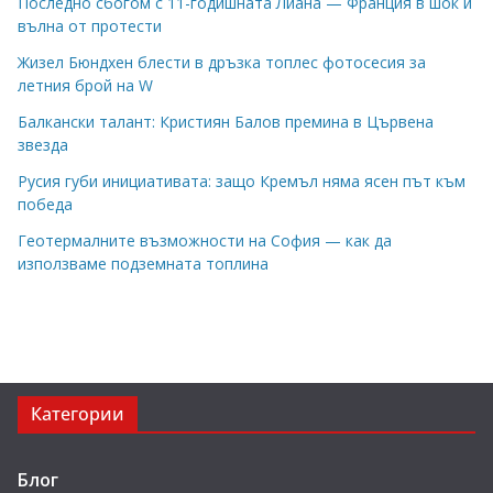
Последно сбогом с 11-годишната Лиана — Франция в шок и
вълна от протести
Жизел Бюндхен блести в дръзка топлес фотосесия за
летния брой на W
Балкански талант: Кристиян Балов премина в Цървена
звезда
Русия губи инициативата: защо Кремъл няма ясен път към
победа
Геотермалните възможности на София — как да
използваме подземната топлина
Категории
Блог