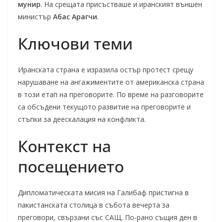
мунир
. На срещата присъстваше и иранският външен
министър
Абас Арагчи
.
Ключови теми
Иранската страна е изразила остър протест срещу
нарушаване на ангажиментите от американска страна
в този етап на преговорите. По време на разговорите
са обсъдени текущото развитие на преговорите и
стъпки за деескалация на конфликта.
Контекст на
посещението
Дипломатическата мисия на Галибаф пристигна в
пакистанската столица в събота вечерта за
преговори, свързани със САЩ. По-рано същия ден в