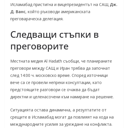
Исламабад пристигна и вицепрезидентът на САЩ
Дж.
Д. Ванс
, който ръководи американската
преговараческа делегация.
Следващи стъпки в
преговорите
Местната медия Al Hadath съобщи, че планираните
преговори между САЩ и Иран трябва да започнат
след 14:00 ч. московско време. Според източници
вече са се провели непреки консултации, като
предстоящите разговори се очаква да бъдат
директни и целенасочени към намиране на решение.
Ситуацията остава динамична, а резултатите от
срещите в Исламабад могат да повлияят на хода на
международните усилия за уреждане на конфликта.