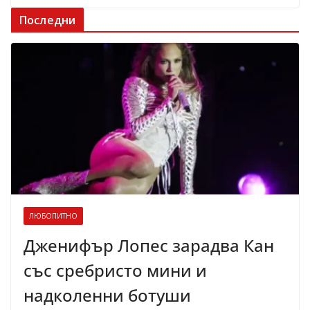
Последни
ЛЮБОПИТНО
Дженифър Лопес зарадва Кан
със сребристо мини и
надколенни ботуши