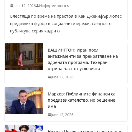
June 12, 2026
Информирваш ме
Блестяща по време на престоя в Кан Дженифър Лопес
предизвика фурор в социалните мрежи, след като
публикува серия кадри от
ВАШИНГТОН: Иран поел
ангажименти за прекратяване на
ядрената програма, Техеран
отрича част от условията
June 12, 2026
Марков: Публичните финанси са
предизвикателство, но решение
има
June 12, 2026
Никола Цолов се нареди шести във