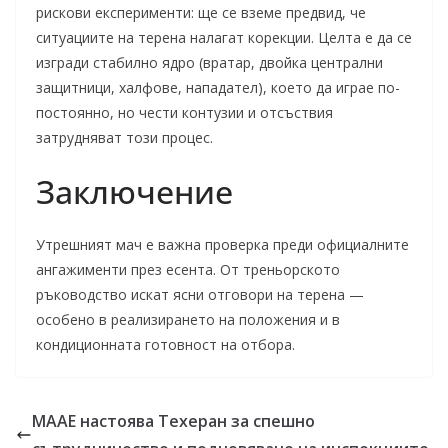
рискови експерименти: ще се вземе предвид, че
ситуациите на терена налагат корекции. Целта е да се
изгради стабилно ядро (вратар, двойка централни
защитници, халфове, нападател), което да играе по-
постоянно, но чести контузии и отсъствия
затрудняват този процес.
Заключение
Утрешният мач е важна проверка преди официалните
ангажименти през есента. От треньорското
ръководство искат ясни отговори на терена —
особено в реализирането на положения и в
кондиционната готовност на отбора.
МААЕ настоява Техеран за спешно