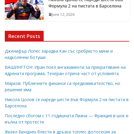
Формула 2 на пистата в Барселона
June 12, 2026
Recent Posts
Дженифър Лопес зарадва Кан със сребристо мини и
надколенни ботуши
ВАШИНГТОН: Иран поел ангажименти за прекратяване на
ядрената програма, Техеран отрича част от условията
Марков: Публичните финанси са предизвикателство, но
решение има
Никола Цолов се нареди шести във Формула 2 на пистата в
Барселона
Последно сбогом с 11-годишната Лиана — Франция в шок и
вълна от протести
Жизел Бюндхен блести в дръзка топлес фотосесия за