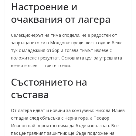
Настроение и
очаквания от лагера
Селекционерът на тима сподели, че е радостен от
завръщането си в Молдова: преди шест години беше
тук с младежкия отбор и тогава тимът излезе с
положителен резултат. Основната цел за утрешната
вечер е ясен — трите точки.
Състоянието на
състава
От лагера идват и новини за контузени: Николa Илиев
отпадна след сблъсъка с Черна гора, а Теодор
Иванов най-вероятно няма да бъде използван. Все
пак централният защитник ще бъде подложен на