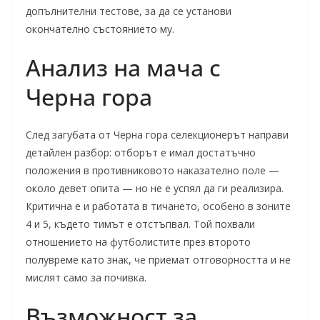
допълнителни тестове, за да се установи
окончателно състоянието му.
Анализ на мача с
Черна гора
След загубата от Черна гора селекционерът направи
детайлен разбор: отборът е имал достатъчно
положения в противниковото наказателно поле —
около девет опита — но не е успял да ги реализира.
Критична е и работата в тичането, особено в зоните
4 и 5, където тимът е отстъпвал. Той похвали
отношението на футболистите през второто
полувреме като знак, че приемат отговорността и не
мислят само за почивка.
Възможност за