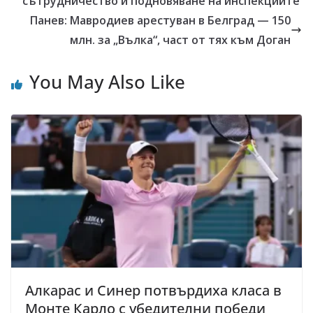
сътрудничество и подновяване на инспекциите
Панев: Мавродиев арестуван в Белград — 150
млн. за „Вълка“, част от тях към Доган
You May Also Like
Алкарас и Синер потвърдиха класа в
Монте Карло с убедителни победи