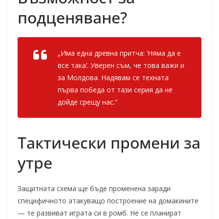
подценяване?
„Има една древна притча: ‘Няма да е
все така’. Уверен съм, че това важи и
за Молдова. Надявам се техната
първа победа от тази серия да не
дойде срещу нас.“
Тактически промени за
утре
Защитната схема ще бъде променена заради
специфичното атакуващо построение на домакините
— те развиват играта си в ромб. Не се планират