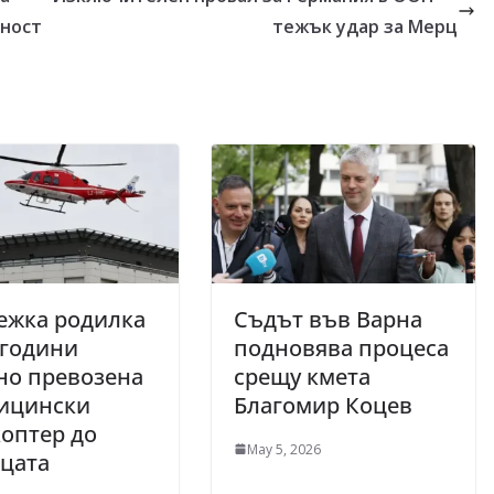
тност
тежък удар за Мерц
ежка родилка
Съдът във Варна
 години
подновява процеса
но превозена
срещу кмета
дицински
Благомир Коцев
оптер до
May 5, 2026
цата