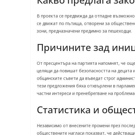
В проекта се предвижда да отпадне възможно
се движат по пътища, отворени за обществено 
зони, предназначени предимно за пешеходци.
Причините зад ини
От пресцентъра на партията напомнят, че ощ
целящи да повишат безопасността на децата 
общинските съвети да въведат строг админист
тези предложения бяха отхвърлени в парламен
частни интереси и пренебрегване на проблема
Статистика и общес
Независимо от внесените промени през послед
обществените нагласи показват, че действащ