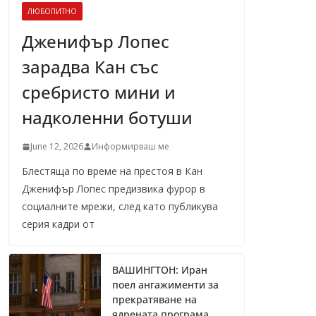
ЛЮБОПИТНО
Дженифър Лопес
зарадва Кан със
сребристо мини и
надколенни ботуши
June 12, 2026
Информирваш ме
Блестяща по време на престоя в Кан
Дженифър Лопес предизвика фурор в
социалните мрежи, след като публикува
серия кадри от
ВАШИНГТОН: Иран
поел ангажименти за
прекратяване на
ядрената програма,