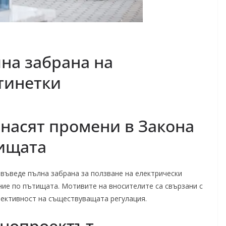
лна забрана на
тинетки
внасят промени в Закона
тищата
 въведе пълна забрана за ползване на електрически
ние по пътищата. Мотивите на вносителите са свързани с
фективност на съществуващата регулация.
онопроектът