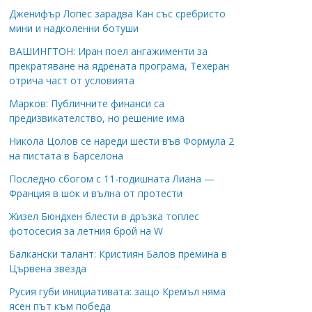
Дженифър Лопес зарадва Кан със сребристо
мини и надколенни ботуши
ВАШИНГТОН: Иран поел ангажименти за
прекратяване на ядрената програма, Техеран
отрича част от условията
Марков: Публичните финанси са
предизвикателство, но решение има
Никола Цолов се нареди шести във Формула 2
на пистата в Барселона
Последно сбогом с 11-годишната Лиана —
Франция в шок и вълна от протести
Жизел Бюндхен блести в дръзка топлес
фотосесия за летния брой на W
Балкански талант: Кристиян Балов премина в
Цървена звезда
Русия губи инициативата: защо Кремъл няма
ясен път към победа