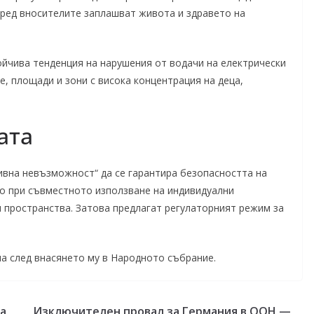
оред вносителите заплашват живота и здравето на
йчива тенденция на нарушения от водачи на електрически
, площади и зони с висока концентрация на деца,
ата
ивна невъзможност“ да се гарантира безопасността на
то при съвместното използване на индивидуални
 пространства. Затова предлагат регулаторният режим за
а след внасянето му в Народното събрание.
на
Изключителен провал за Германия в ООН —