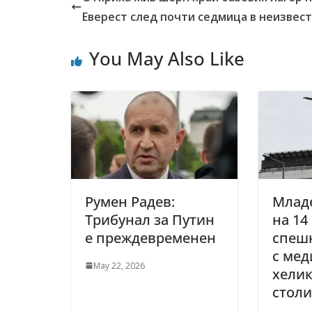
Еверест след почти седмица в неизвес
You May Also Like
Румен Радев:
Млад
Трибунал за Путин
на 14
е преждевременен
спеш
с ме
May 22, 2026
хелик
столи