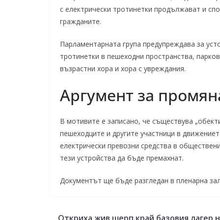
с електрически тротинетки продължават и сп
гражданите.
Парламентарната група предупреждава за усто
тротинетки в пешеходни пространства, паркове
възрастни хора и хора с увреждания.
Аргумент за промян
В мотивите е записано, че съществува „обект
пешеходците и другите участници в движение
електрически превозни средства в обществени
тези устройства да бъде премахнат.
Документът ще бъде разгледан в пленарна зал
Откриха жив шерп край базовия лагер 