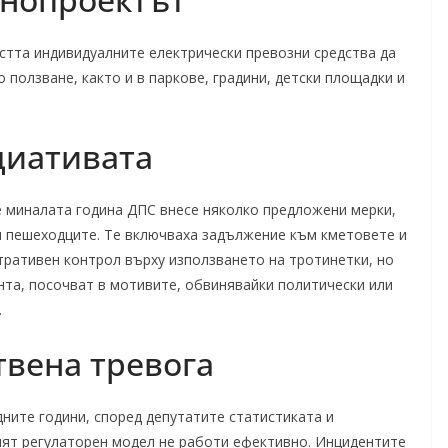
стта индивидуалните електрически превозни средства да
ползване, както и в паркове, градини, детски площадки и
циативата
е миналата година ДПС внесе няколко предложени мерки,
и пешеходците. Те включваха задължение към кметовете и
ративен контрол върху използването на тротинетки, но
та, посочват в мотивите, обвинявайки политически или
.
твена тревога
ните години, според депутатите статистиката и
ият регулаторен модел не работи ефективно. Инцидентите