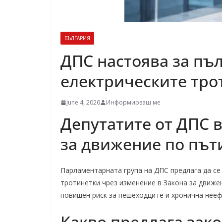
БЪЛГАРИЯ
ДПС настоява за пъ
електрическите тро
June 4, 2026
Информирваш ме
Депутатите от ДПС 
за движение по пъ
Парламентарната група на ДПС предлага да се
тротинетки чрез изменение в Закона за движе
повишен риск за пешеходците и хронична нее
Какво предлага зак