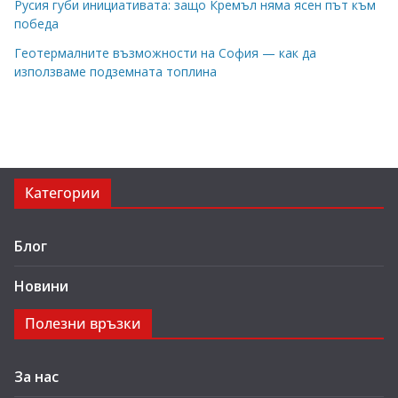
Русия губи инициативата: защо Кремъл няма ясен път към
победа
Геотермалните възможности на София — как да
използваме подземната топлина
Категории
Блог
Новини
Полезни връзки
За нас