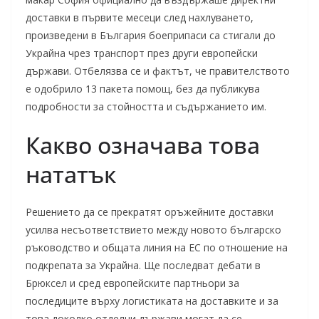
доставки в първите месеци след нахлуването,
произведени в България боеприпаси са стигали до
Украйна чрез транспорт през други европейски
държави. Отбелязва се и фактът, че правителството
е одобрило 13 пакета помощ, без да публикува
подробности за стойността и съдържанието им.
Какво означава това
нататък
Решението да се прекратят оръжейните доставки
усилва несъответствието между новото българско
ръководство и общата линия на ЕС по отношение на
подкрепата за Украйна. Ще последват дебати в
Брюксел и сред европейските партньори за
последиците върху логистиката на доставките и за
това доколко отделни държави могат да се