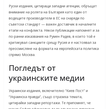
Руски издания, цитиращи западни агенции, обръщат
внимание на ролята на България като един от
водещите производители в ЕС на снаряди по
съветски стандарт — важен доставчик в началните
етапи на конфликта. Някои публикации напомнят и за
по-ранни изказвания на Румен Радев, в които той е
критикувал санкциите срещу Русия и е настоявал за
преосмисляне на формата на европейската политика
спрямо Москва.
Погледът от
украинските медии
Украински издания, включително “Киев Пост” и
“Украинска правда”, също отразиха темата,
цитирайки западни репортажи. Те припомнят, че
макар София официално да въздържаше директни