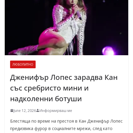
ЛЮБОПИТНО
Дженифър Лопес зарадва Кан
със сребристо мини и
надколенни ботуши
June 12, 2026
Информирваш ме
Блестяща по време на престоя в Кан Дженифър Лопес
предизвика фурор в социалните мрежи, след като