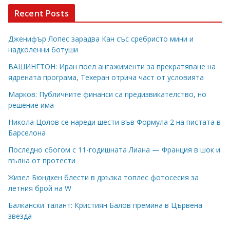
Recent Posts
Дженифър Лопес зарадва Кан със сребристо мини и
надколенни ботуши
ВАШИНГТОН: Иран поел ангажименти за прекратяване на
ядрената програма, Техеран отрича част от условията
Марков: Публичните финанси са предизвикателство, но
решение има
Никола Цолов се нареди шести във Формула 2 на пистата в
Барселона
Последно сбогом с 11-годишната Лиана — Франция в шок и
вълна от протести
Жизел Бюндхен блести в дръзка топлес фотосесия за
летния брой на W
Балкански талант: Кристиян Балов премина в Цървена
звезда