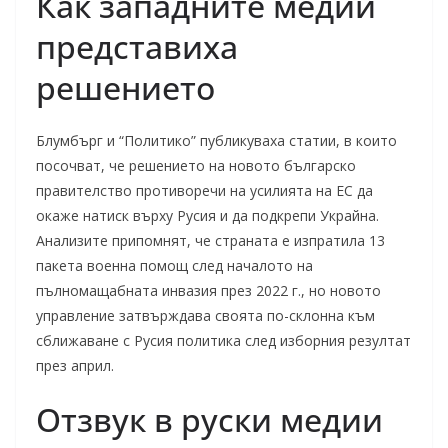
Как западните медии
представиха
решението
Блумбърг и “Политико” публикуваха статии, в които
посочват, че решението на новото българско
правителство противоречи на усилията на ЕС да
окаже натиск върху Русия и да подкрепи Украйна.
Анализите припомнят, че страната е изпратила 13
пакета военна помощ след началото на
пълномащабната инвазия през 2022 г., но новото
управление затвърждава своята по-склонна към
сближаване с Русия политика след изборния резултат
през април.
Отзвук в руски медии