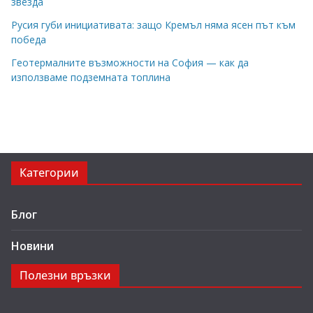
звезда
Русия губи инициативата: защо Кремъл няма ясен път към
победа
Геотермалните възможности на София — как да
използваме подземната топлина
Категории
Блог
Новини
Полезни връзки