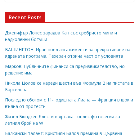
Recent Posts
Дженифър Лопес зарадва Кан със сребристо мини и
надколенни ботуши
ВАШИНГТОН: Иран поел ангажименти за прекратяване на
ядрената програма, Техеран отрича част от условията
Марков: Публичните финанси са предизвикателство, но
решение има
Никола Цолов се нареди шести във Формула 2 на пистата в
Барселона
Последно сбогом с 11-годишната Лиана — Франция в шок и
вълна от протести
Жизел Бюндхен блести в дръзка топлес фотосесия за
летния брой на W
Балкански талант: Кристиян Балов премина в Цървена