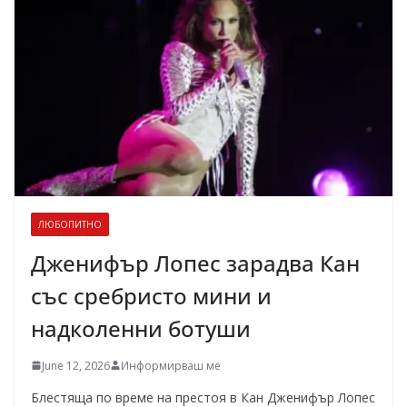
ЛЮБОПИТНО
Дженифър Лопес зарадва Кан
със сребристо мини и
надколенни ботуши
June 12, 2026
Информирваш ме
Блестяща по време на престоя в Кан Дженифър Лопес