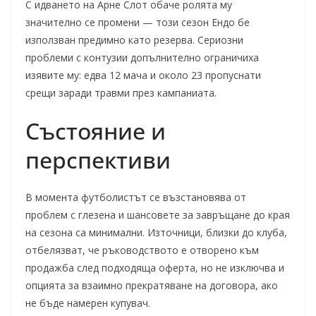
С идването на Арне Слот обаче ролята му
значително се промени — този сезон Ендо бе
използван предимно като резерва. Сериозни
проблеми с контузии допълнително ограничиха
изявите му: едва 12 мача и около 23 пропуснати
срещи заради травми през кампаниата.
Състояние и
перспективи
В момента футболистът се възстановява от
проблем с глезена и шансовете за завръщане до края
на сезона са минимални. Източници, близки до клуба,
отбелязват, че ръководството е отворено към
продажба след подходяща оферта, но не изключва и
опцията за взаимно прекратяване на договора, ако
не бъде намерен купувач.