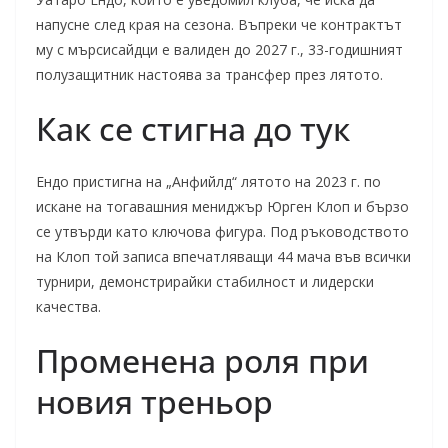
напусне след края на сезона. Въпреки че контрактът
му с мърсисайдци е валиден до 2027 г., 33-годишният
полузащитник настоява за трансфер през лятото.
Как се стигна до тук
Ендо пристигна на „Анфийлд“ лятото на 2023 г. по
искане на тогавашния мениджър Юрген Клоп и бързо
се утвърди като ключова фигура. Под ръководството
на Клоп той записа впечатляващи 44 мача във всички
турнири, демонстрирайки стабилност и лидерски
качества.
Променена роля при
новия треньор