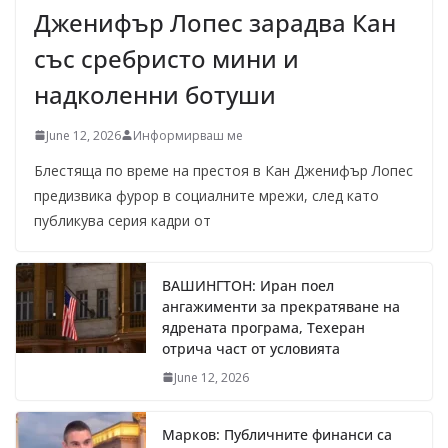
Дженифър Лопес зарадва Кан
със сребристо мини и
надколенни ботуши
June 12, 2026
Информирваш ме
Блестяща по време на престоя в Кан Дженифър Лопес
предизвика фурор в социалните мрежи, след като
публикува серия кадри от
ВАШИНГТОН: Иран поел
ангажименти за прекратяване на
ядрената програма, Техеран
отрича част от условията
June 12, 2026
Марков: Публичните финанси са