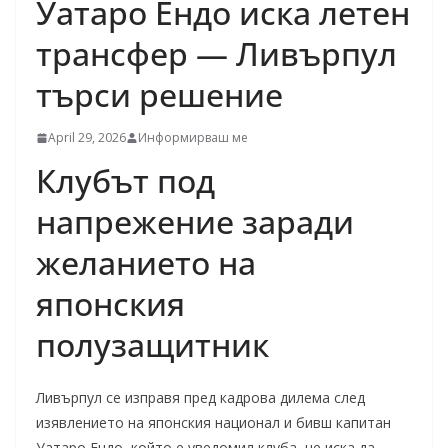
Уатаро Ендо иска летен
трансфер — Ливърпул
търси решение
April 29, 2026
Информирваш ме
Клубът под
напрежение заради
желанието на
японския
полузащитник
Ливърпул се изправя пред кадрова дилема след
изявлението на японския национал и бивш капитан
Уатаро Ендо, който е уведомил клуба, че иска да