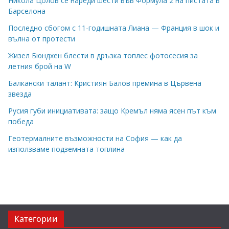
Никола Цолов се нареди шести във Формула 2 на пистата в
Барселона
Последно сбогом с 11-годишната Лиана — Франция в шок и
вълна от протести
Жизел Бюндхен блести в дръзка топлес фотосесия за
летния брой на W
Балкански талант: Кристиян Балов премина в Цървена
звезда
Русия губи инициативата: защо Кремъл няма ясен път към
победа
Геотермалните възможности на София — как да
използваме подземната топлина
Категории