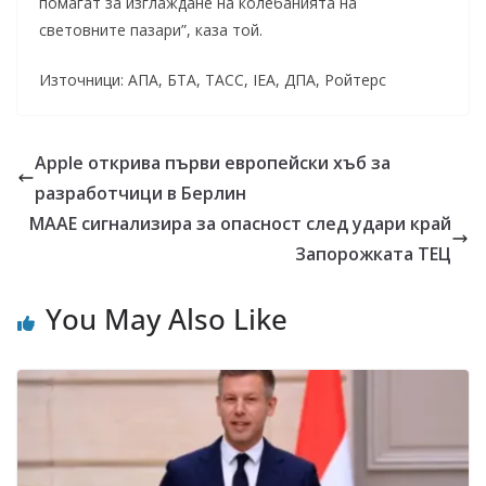
помагат за изглаждане на колебанията на
световните пазари”, каза той.
Източници: АПА, БТА, ТАСС, IEA, ДПА, Ройтерс
Apple открива първи европейски хъб за
разработчици в Берлин
МААЕ сигнализира за опасност след удари край
Запорожката ТЕЦ
You May Also Like