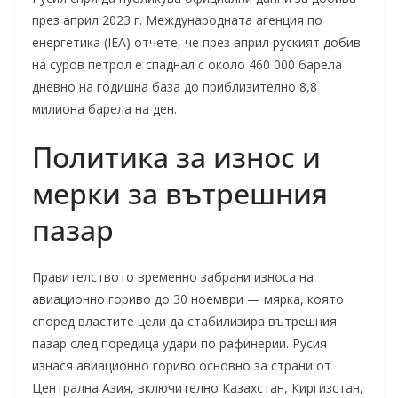
през април 2023 г. Международната агенция по
енергетика (IEA) отчете, че през април руският добив
на суров петрол е спаднал с около 460 000 барела
дневно на годишна база до приблизително 8,8
милиона барела на ден.
Политика за износ и
мерки за вътрешния
пазар
Правителството временно забрани износа на
авиационно гориво до 30 ноември — мярка, която
според властите цели да стабилизира вътрешния
пазар след поредица удари по рафинерии. Русия
изнася авиационно гориво основно за страни от
Централна Азия, включително Казахстан, Киргизстан,