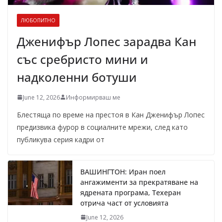
ЛЮБОПИТНО
Дженифър Лопес зарадва Кан
със сребристо мини и
надколенни ботуши
June 12, 2026
Информирваш ме
Блестяща по време на престоя в Кан Дженифър Лопес
предизвика фурор в социалните мрежи, след като
публикува серия кадри от
ВАШИНГТОН: Иран поел
ангажименти за прекратяване на
ядрената програма, Техеран
отрича част от условията
June 12, 2026