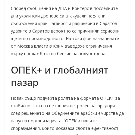
Според съобщения на ДПА и Ройтерс в последните
дни украински дронове са атакували нефтени
съоръжения край Таганрог и рафинерия в Саратов —
ударите в Саратов вероятно са причинили сериозни
щети по производството. На този фон назначените
от Москва власти в Крим въведоха ограничения
върху продажбата на бензин на полуострова.
ОПЕК+ и глобалният
пазар
Новак също подчерта ролята на формата ОПЕК+ за
стабилността на световния петролен пазар, дори
след решението на Обединените арабски емирства да
напуснат организацията: “ОПЕК и нашите
споразумения, които доказаха своята ефективност,