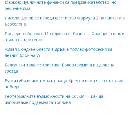
Марков: Публичните финанси са предизвикателство, но
решение има
Никола Цолов се нареди шести във Формула 2 на пистата в
Барселона
Последно сбогом с 11-годишната Лиана — Франция в шок и
вълна от протести
Жизел Бюндхен блести в дръзка топлес фотосесия за
летния брой на W
Балкански талант: Кристиян Балов премина в Цървена
звезда
Русия губи инициативата: защо Кремъл няма ясен път към
победа
Геотермалните възможности на София — как да
използваме подземната топлина