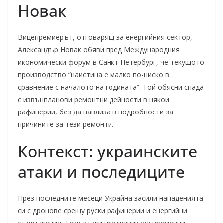
Новак
Вицепремиерът, отговарящ за енергийния сектор,
Александър Новак обяви пред Международния
икономически форум в Санкт Петербург, че текущото
производство “наистина е малко по-ниско в
сравнение с началото на годината”. Той обясни спада
с извънпланови ремонтни дейности в някои
рафинерии, без да навлиза в подробности за
причините за тези ремонти.
Контекст: украинските
атаки и последиците
През последните месеци Украйна засили нападенията
си с дронове срещу руски рафинерии и енергийни
съоръжения. Тези атаки предизвикаха временни