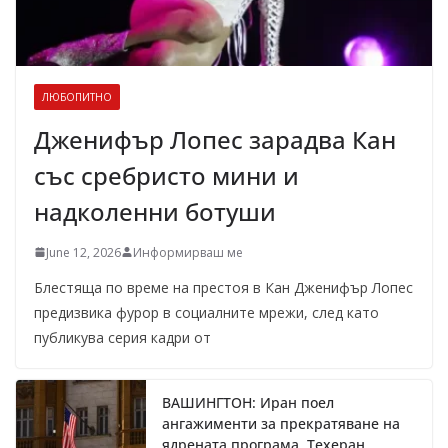
ЛЮБОПИТНО
Дженифър Лопес зарадва Кан
със сребристо мини и
надколенни ботуши
June 12, 2026
Информирваш ме
Блестяща по време на престоя в Кан Дженифър Лопес
предизвика фурор в социалните мрежи, след като
публикува серия кадри от
ВАШИНГТОН: Иран поел
ангажименти за прекратяване на
ядрената програма, Техеран