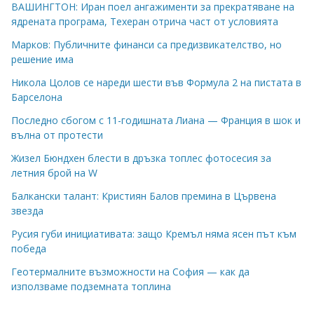
ВАШИНГТОН: Иран поел ангажименти за прекратяване на
ядрената програма, Техеран отрича част от условията
Марков: Публичните финанси са предизвикателство, но
решение има
Никола Цолов се нареди шести във Формула 2 на пистата в
Барселона
Последно сбогом с 11-годишната Лиана — Франция в шок и
вълна от протести
Жизел Бюндхен блести в дръзка топлес фотосесия за
летния брой на W
Балкански талант: Кристиян Балов премина в Цървена
звезда
Русия губи инициативата: защо Кремъл няма ясен път към
победа
Геотермалните възможности на София — как да
използваме подземната топлина