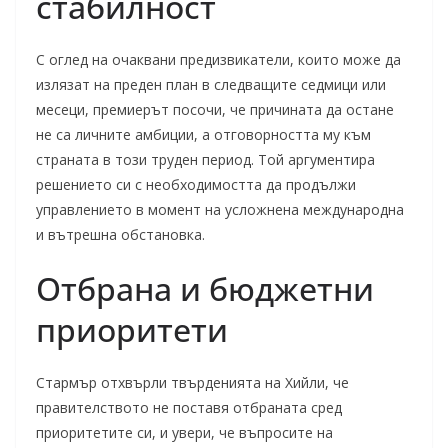
стабилност
С оглед на очаквани предизвикатели, които може да
излязат на преден план в следващите седмици или
месеци, премиерът посочи, че причината да остане
не са личните амбиции, а отговорността му към
страната в този труден период. Той аргументира
решението си с необходимостта да продължи
управлението в момент на усложнена международна
и вътрешна обстановка.
Отбрана и бюджетни
приоритети
Стармър отхвърли твърденията на Хийли, че
правителството не поставя отбраната сред
приоритетите си, и увери, че въпросите на