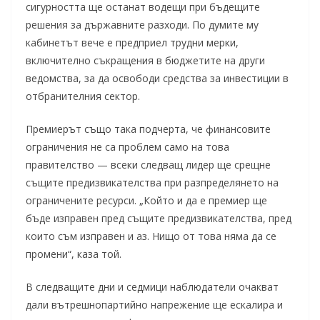
сигурността ще останат водещи при бъдещите
решения за държавните разходи. По думите му
кабинетът вече е предприел трудни мерки,
включително съкращения в бюджетите на други
ведомства, за да освободи средства за инвестиции в
отбранителния сектор.
Премиерът също така подчерта, че финансовите
ограничения не са проблем само на това
правителство — всеки следващ лидер ще срещне
същите предизвикателства при разпределянето на
ограничените ресурси. „Който и да е премиер ще
бъде изправен пред същите предизвикателства, пред
които съм изправен и аз. Нищо от това няма да се
промени“, каза той.
В следващите дни и седмици наблюдатели очакват
дали вътрешнопартийно напрежение ще ескалира и