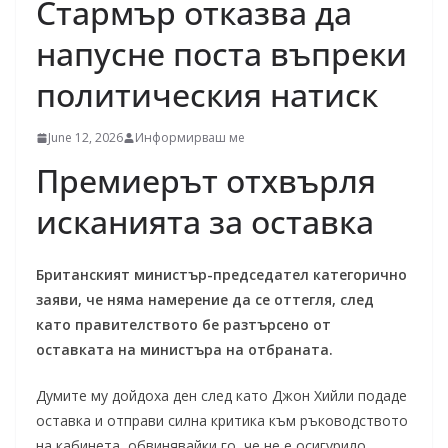
Стармър отказва да
напусне поста въпреки
политическия натиск
June 12, 2026
Информирваш ме
Премиерът отхвърля
исканията за оставка
Британският министър-председател категорично
заяви, че няма намерение да се оттегля, след
като правителството бе разтърсено от
оставката на министъра на отбраната.
Думите му дойдоха ден след като Джон Хийли подаде
оставка и отправи силна критика към ръководството
на кабинета, обвинявайки го, че не е осигурило