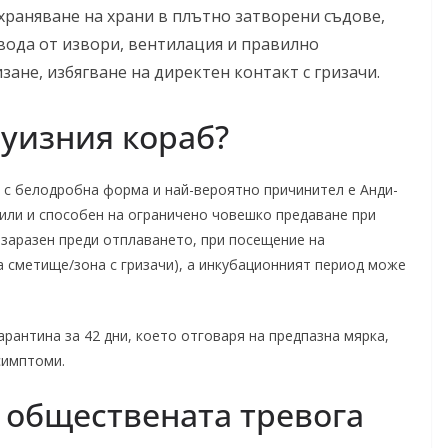
храняване на храни в плътно затворени съдове,
вода от извори, вентилация и правилно
ане, избягване на директен контакт с гризачи.
руизния кораб?
н с белодробна форма и най-вероятно причинител е Анди-
Чили и способен на ограничено човешко предаване при
 заразен преди отплаването, при посещение на
 сметище/зона с гризачи), а инкубационният период може
арантина за 42 дни, което отговаря на предпазна мярка,
симптоми.
 обществената тревога