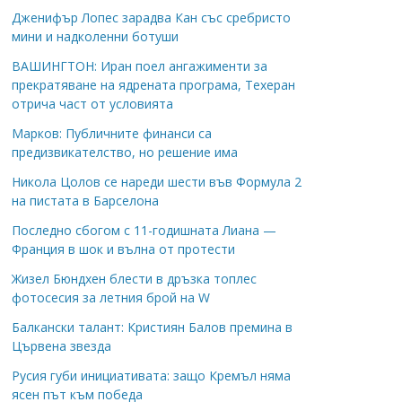
Дженифър Лопес зарадва Кан със сребристо
мини и надколенни ботуши
ВАШИНГТОН: Иран поел ангажименти за
прекратяване на ядрената програма, Техеран
отрича част от условията
Марков: Публичните финанси са
предизвикателство, но решение има
Никола Цолов се нареди шести във Формула 2
на пистата в Барселона
Последно сбогом с 11-годишната Лиана —
Франция в шок и вълна от протести
Жизел Бюндхен блести в дръзка топлес
фотосесия за летния брой на W
Балкански талант: Кристиян Балов премина в
Цървена звезда
Русия губи инициативата: защо Кремъл няма
ясен път към победа