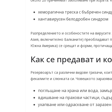
около 20 причиняват заболяване при хората. 
хеморагична треска с бъбречен синд
хантавирусен белодробен синдром
Разпределението и особеностите на вирусите 
Азия, включително Балканите) преобладават п
Южна Америка) се срещат и форми, протичащи
Как се предават и к
Резервоарът са различни видове гризачи, коит
фекалиите и слюнката си. Човешкото заразяван
поглъщане на храна или вода, замър
вдишване на прахови частици, съдъ
ухапване или одраскване от заразен 