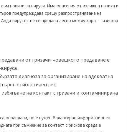
към новини за вируси. Има опасения от излишна паника и
нгъров предупреждава срещу разпространяване на
 Анди-вирусът не се предава лесно между хора — изисква
предавани от гризачи; човешкото предаване е
-вируса.
бързата диагноза за организиране на адекватна
ктърен етиологичен лек.
избягване на контакт с гризачи и контаминирана
 са оправдани, но е нужен балансиран информационен
еднага при съмнение за контакт с рискова среда е