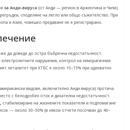
мо за Анди-вируса
(от Анди — регион в Аржентина и Чили).
прегръдки, споделяне на легло или общо съжителство. При
опа и Азия, човешко предаване не е регистрирано.
лечение
оже да доведе до остра бъбречна недостатъчност.
-електролитните нарушения, контрол на хеморагичния
ият леталитет при ХТБС е около 10–15% при адекватно
американски видове, включително Анди-вируса) протича
често с белодробен оток и дихателна недостатъчност.
, стабилизиране на жизнените показатели и подпомагане
исок — около 30–50% (в някои отчети посочван до 40–