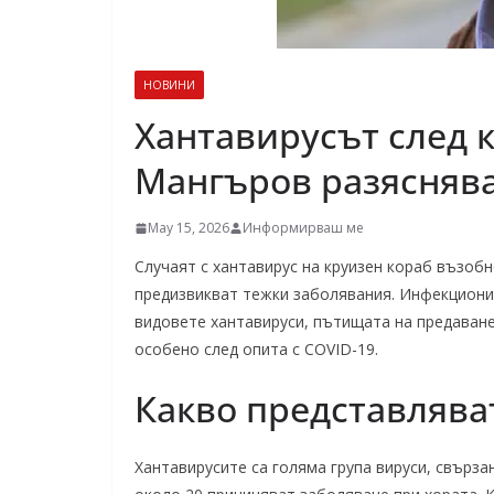
НОВИНИ
Хантавирусът след к
Мангъров разяснява
May 15, 2026
Информирваш ме
Случаят с хантавирус на круизен кораб възобн
предизвикват тежки заболявания. Инфекционис
видовете хантавируси, пътищата на предаване
особено след опита с COVID-19.
Какво представлява
Хантавирусите са голяма група вируси, свърза