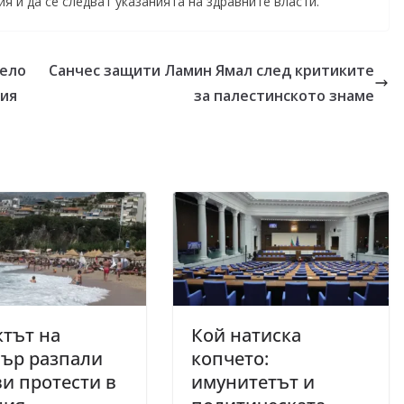
я и да се следват указанията на здравните власти.
дело
Санчес защити Ламин Ямал след критиките
ния
за палестинското знаме
тът на
Кой натиска
ър разпали
копчето:
и протести в
имунитетът и