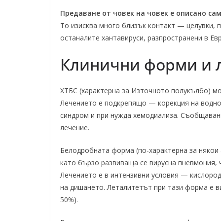
Предаване от човек на човек е описано са
То изисква много близък контакт — целувки, 
останалите хантавируси, разпространени в Евр
Клинични форми и 
ХТБС (характерна за Източното полукълбо) м
Лечението е подкрепящо — корекция на водно
синдром и при нужда хемодиализа. Съобщаван
лечение.
Белодробната форма (по-характерна за някои 
като бързо развиваща се вирусна пневмония, 
Лечението е в интензивни условия — кислород
на дишането. Леталитетът при тази форма е в
50%).