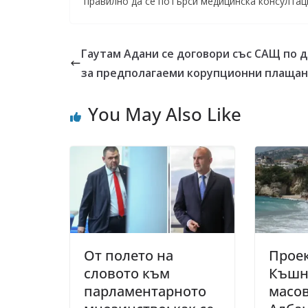
правилно да се потърси медицинска консултаци
Гаутам Адани се договори със САЩ по 
за предполагаеми корупционни плаща
You May Also Like
От полето на
Проек
словото към
Къшн
парламентарното
масов