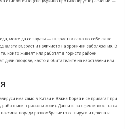
яма етиологично (специфично противовирусно) лечение —
еда, може да се зарази — възрастта сама по себе си не
едналата възраст и наличието на хронични заболявания. В
ата, които живеят или работят в гористи райони,
ат диви плодове, както и обитателите на изоставени или
ия
авируси има само в Китай и Южна Корея и се прилагат при
и, работници в рискови зони). Данните за ефективността са
 ваксини, поради разнообразието от вируси и целевата