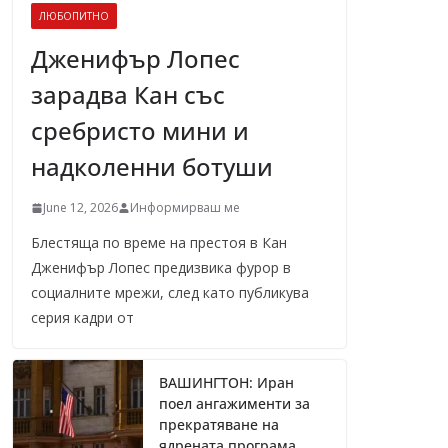
ЛЮБОПИТНО
Дженифър Лопес
зарадва Кан със
сребристо мини и
надколенни ботуши
June 12, 2026
Информирваш ме
Блестяща по време на престоя в Кан
Дженифър Лопес предизвика фурор в
социалните мрежи, след като публикува
серия кадри от
ВАШИНГТОН: Иран
поел ангажименти за
прекратяване на
ядрената програма,