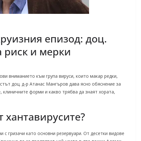
руизния епизод: доц.
 риск и мерки
ови вниманието към група вируси, които макар редки,
тът доц. д-р Атанас Мангъров дава ясно обяснение за
, клиничните форми и какво трябва да знаят хората,
т хантавирусите?
ни с гризачи като основни резервуари. От десетки видове