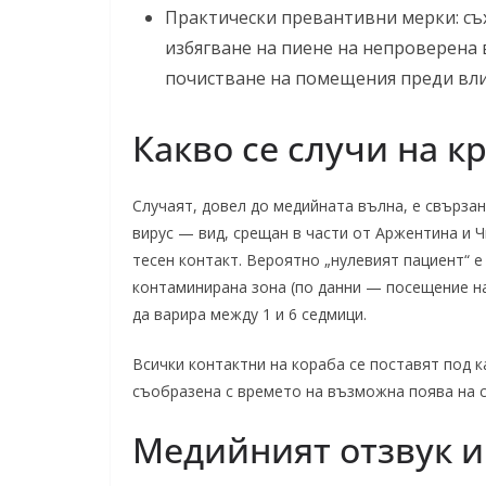
Практически превантивни мерки: съ
избягване на пиене на непроверена 
почистване на помещения преди влиз
Какво се случи на к
Случаят, довел до медийната вълна, е свърза
вирус — вид, срещан в части от Аржентина и 
тесен контакт. Вероятно „нулевият пациент“ е
контаминирана зона (по данни — посещение на
да варира между 1 и 6 седмици.
Всички контактни на кораба се поставят под к
съобразена с времето на възможна поява на 
Медийният отзвук и