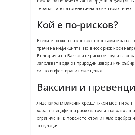
Важно: за повечето хантавирусни инфекции н
терапията е патогенетична и симптоматична.
Кой е по-рисков?
Всеки, изложен на контакт с контаминирана ср
пречи на инфекцията. По-висок риск носи напр
България и на Балканите рискови групи са хор
използват вода от природни извори или събир
силно инфестирани помещения.
Ваксини и превенц
Лицензирани ваксини срещу някои местни хант
хора в специфични рискови групи (напр. военн
ограничени. В повечето страни няма одобрени
популация.