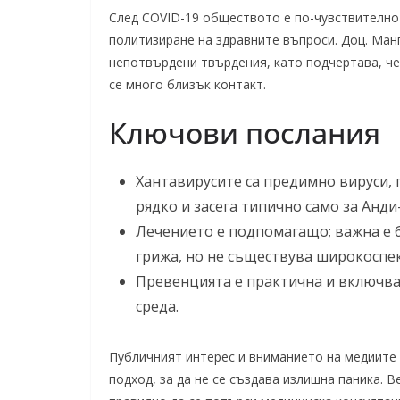
След COVID-19 обществото е по-чувствително 
политизиране на здравните въпроси. Доц. Ма
непотвърдени твърдения, като подчертава, че
се много близък контакт.
Ключови послания
Хантавирусите са предимно вируси, 
рядко и засега типично само за Анди
Лечението е подпомагащо; важна е 
грижа, но не съществува широкоспе
Превенцията е практична и включва 
среда.
Публичният интерес и вниманието на медиите
подход, за да не се създава излишна паника. В