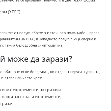
Клинично те се проявяват най-често в две тежки форми:
ром (ХТБС)
зависят от полукълбото: в Източното полукълбо (Европа,
ричинители на ХТБС; в Западното полукълбо (Северна и
 с тежка белодробна симптоматика.
ой може да зарази?
о обикновено не боледуват, но отделят вируси в урината,
е става най-често чрез:
сени с екскременти на гризачи,
ржащи засъхнали екскременти,
гризач.