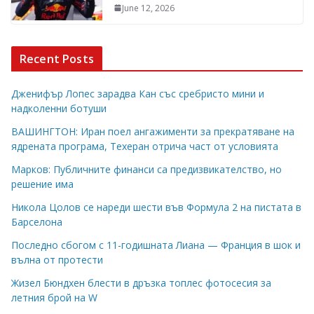
June 12, 2026
Recent Posts
Дженифър Лопес зарадва Кан със сребристо мини и
надколенни ботуши
ВАШИНГТОН: Иран поел ангажименти за прекратяване на
ядрената програма, Техеран отрича част от условията
Марков: Публичните финанси са предизвикателство, но
решение има
Никола Цолов се нареди шести във Формула 2 на пистата в
Барселона
Последно сбогом с 11-годишната Лиана — Франция в шок и
вълна от протести
Жизел Бюндхен блести в дръзка топлес фотосесия за
летния брой на W