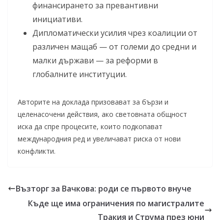
финансирането за превантивни
инициативи.
Дипломатически усилия чрез коалиции от
различен мащаб — от големи до средни и
малки държави — за реформи в
глобалните институции.
Авторите на доклада призовават за бързи и
целенасочени действия, ако световната общност
иска да спре процесите, които подкопават
международния ред и увеличават риска от нови
конфликти.
Възторг за Вачкова: роди се първото внуче
Къде ще има ограничения по магистралите
Тракия и Струма през юни