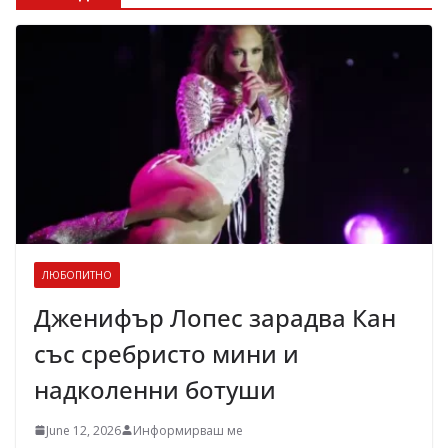
ЛЮБОПИТНО
Дженифър Лопес зарадва Кан
със сребристо мини и
надколенни ботуши
June 12, 2026
Информирваш ме