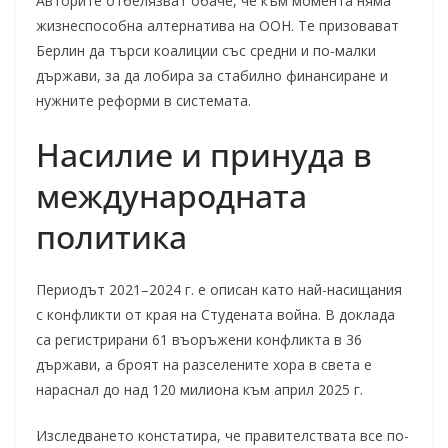
Авторите отбелязват обаче, че към момента няма
жизнеспособна алтернатива на ООН. Те призовават
Берлин да търси коалиции със средни и по-малки
държави, за да лобира за стабилно финансиране и
нужните реформи в системата.
Насилие и принуда в
международната
политика
Периодът 2021–2024 г. е описан като най-насищания
с конфликти от края на Студената война. В доклада
са регистрирани 61 въоръжени конфликта в 36
държави, а броят на разселените хора в света е
нараснал до над 120 милиона към април 2025 г.
Изследването констатира, че правителствата все по-