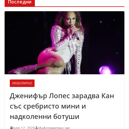
Последни
ЛЮБОПИТНО
Дженифър Лопес зарадва Кан
със сребристо мини и
надколенни ботуши
June 12, 2026
Информирваш ме