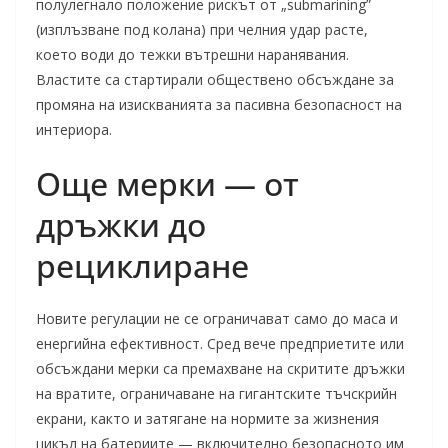
полулегнало положение рискът от „submarining”
(изплъзване под колана) при челния удар расте,
което води до тежки вътрешни наранявания.
Властите са стартирали обществено обсъждане за
промяна на изискванията за пасивна безопасност на
интериора.
Още мерки — от
дръжки до
рециклиране
Новите регулации не се ограничават само до маса и
енергийна ефективност. Сред вече предприетите или
обсъждани мерки са премахване на скритите дръжки
на вратите, ограничаване на гигантските тъчскрийн
екрани, както и затягане на нормите за жизнения
цикъл на батериите — включително безопасното им