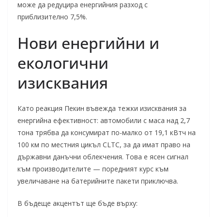
може да редуцира енергийния разход с
приблизително 7,5%.
Нови енергийни и
екологични
изисквания
Като реакция Пекин въвежда тежки изисквания за
енергийна ефективност: автомобили с маса над 2,7
тона трябва да консумират по-малко от 19,1 кВтч на
100 км по местния цикъл CLTC, за да имат право на
държавни данъчни облекчения. Това е ясен сигнал
към производителите — поредният курс към
увеличаване на батерийните пакети приключва.
В бъдеще акцентът ще бъде върху: