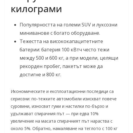
килограми
Популярността на големи SUV и луксозни
миниванове с богато оборудване.
Тежестта на висококапацитетните
батерии: батерия 100 кВтч често тежи
между 500 и 600 кг, а при модели, целящи
рекорден пробег, пакетът може да
достигне и 800 кг.
Икономическите и експлоатационни последици са
сериозни: по-тежките автомобили изискват повече
суровини, износват гуми и настилки по-бързо и
удължават спирачния път — при едва 10%
увеличение на масата спирачният път нараства с
около 5%. Обратно, намаляване на теглото с 100 кг