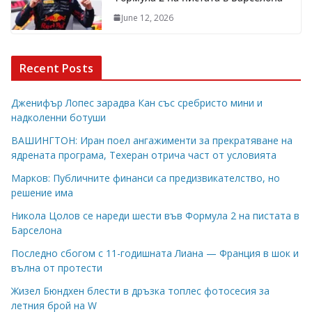
June 12, 2026
Recent Posts
Дженифър Лопес зарадва Кан със сребристо мини и
надколенни ботуши
ВАШИНГТОН: Иран поел ангажименти за прекратяване на
ядрената програма, Техеран отрича част от условията
Марков: Публичните финанси са предизвикателство, но
решение има
Никола Цолов се нареди шести във Формула 2 на пистата в
Барселона
Последно сбогом с 11-годишната Лиана — Франция в шок и
вълна от протести
Жизел Бюндхен блести в дръзка топлес фотосесия за
летния брой на W