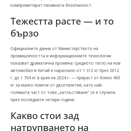
компрометират пасивната безопасност.
Тежестта расте — и то
бързо
Официалните данни от Министерството на
промишлеността и информационните технологии
показват драматична промяна: средното тегло на нов
автомобил в Китай е нараснало от 1 312 кг през 2012
г. до 1 704 кг в края на 2024 г. — прираст от близо 400
кг за малко повече от десетилетие, като най-
голямата част от това „затлъстяване“ се е случила
през последните четири години.
Какво стои зад
натрупването на