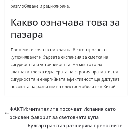
разглобяване и рециклиране.
Какво означава това за
пазара
Промените сочат към края на безконтролното
„утежняване“ и бързата експанзия за сметка на
сигурността и устойчивостта. На мястото на
златната треска идва ерата на строгия прагматизъм:
сигурността и енергийната ефективност ще диктуват
посоката на развитие на електромобилите в Китай.
ФАКТИ: читателите посочват Испания като
основен фаворит за световната купа
Булгартрансгаз разширява преносните