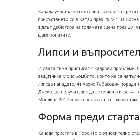
Канада участва на световни финали за трети 
присъствието си в Катар през 2022 г. За Босна
тимът дебютира на голямата сцена през 2014 г
шампионатите.
Липси и въпросител
И двата тима пристигат с кадрови проблеми. 
защитника Мойс Бомбито, които не са напълно
липсва нападателят Харис Табакович поради т
Джеко ще получи шанс да се появи в игра — т
Мондиал 2014, които остават в сегашния тим.
Форма преди старта
Канада пристига в Торонто с относително ста