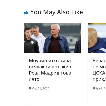
You May Also Like
Моуриньо отрича
Велас
всякакви връзки с
не мо
Реал Мадрид това
ЦСКА
лято
прикл
May 11, 2026
April 13