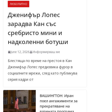
ЛЮБОПИТНО
Дженифър Лопес
зарадва Кан със
сребристо мини и
надколенни ботуши
June 12, 2026
Информирваш ме
Блестяща по време на престоя в Кан
Дженифър Лопес предизвика фурор в
социалните мрежи, след като публикува
серия кадри от
ВАШИНГТОН: Иран
поел ангажименти за
прекратяване на
ядрената програма,