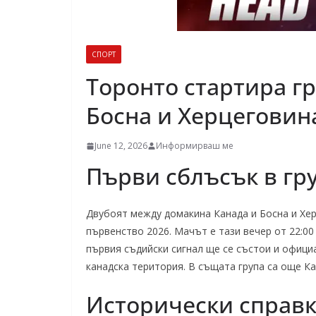
СПОРТ
Торонтo стартира гр
Босна и Херцеговин
June 12, 2026
Информирваш ме
Първи сблъсък в гр
Двубоят между домакина Канада и Босна и Хер
първенство 2026. Мачът е тази вечер от 22:00
първия съдийски сигнал ще се състои и офиц
канадска територия. В същата група са още К
Исторически справ