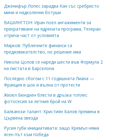
Дженифър Лопес зарадва Кан със сребристо
мини и надколенни ботуши
ВАШИНГТОН: Иран поел ангажименти за
прекратяване на ядрената програма, Техеран
отрича част от условията
Марков: Публичните финанси са
предизвикателство, но решение има
Никола Цолов се нареди шести във Формула 2
на пистата в Барселона
Последно сбогом с 11-годишната Лиана —
Франция в шок и вълна от протести
Жизел Бюндхен блести в дръзка топлес
фотосесия за летния брой на W
Балкански талант: Кристиян Балов премина в
Цървена звезда
Русия губи инициативата: защо Кремъл няма
ясен път към победа