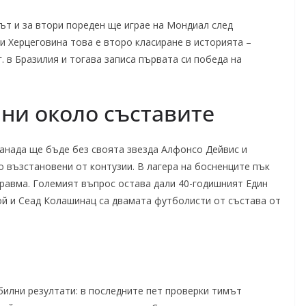
път и за втори пореден ще играе на Мондиал след
 и Херцеговина това е второ класиране в историята –
. в Бразилия и тогава записа първата си победа на
ни около съставите
Канада ще бъде без своята звезда Алфонсо Дейвис и
 възстановени от контузии. В лагера на босненците пък
равма. Големият въпрос остава дали 40-годишният Един
ой и Сеад Колашинац са двамата футболисти от състава от
билни резултати: в последните пет проверки тимът