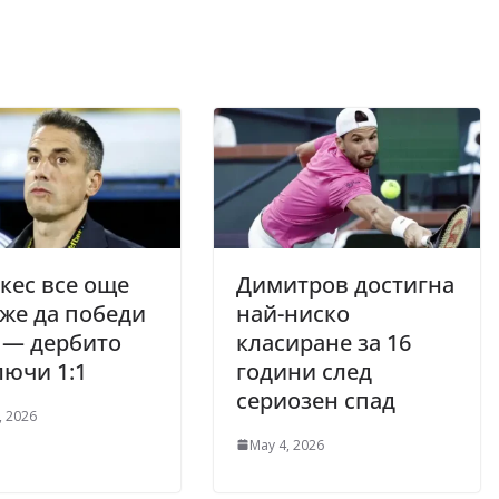
кес все още
Димитров достигна
же да победи
най-ниско
 — дербито
класиране за 16
ючи 1:1
години след
сериозен спад
, 2026
May 4, 2026