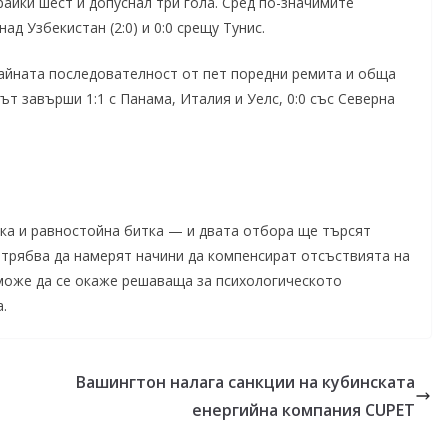
райки шест и допуснал три гола. Сред по-значимите
над Узбекистан (2:0) и 0:0 срещу Тунис.
чайната последователност от пет поредни ремита и обща
ът завърши 1:1 с Панама, Италия и Уелс, 0:0 със Северна
ска и равностойна битка — и двата отбора ще търсят
 трябва да намерят начини да компенсират отсъствията на
може да се окаже решаваща за психологическото
.
Вашингтон налага санкции на кубинската
енергийна компания CUPET