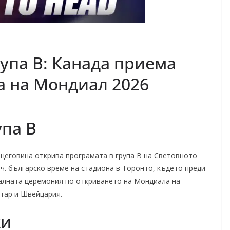
упа В: Канада приема
а на Мондиал 2026
упа В
цеговина открива програмата в група В на Световното
 ч. българско време на стадиона в Торонто, където преди
иалната церемония по откриването на Мондиала на
атар и Швейцария.
ки