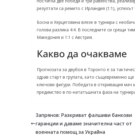
постигна две победи и три равенства, реализи
резултати са ремито с Ирландия (1:1), успехът 
Босна и Херцеговина влезе в турнира с необи
голова разлика 4:4. В последните си срещи тим
Македония и 1:1 с Австрия.
Какво да очакваме
Прогнозата за двубоя в Торонто е за тактиче
здрав старт в групата, като същевременно ще
ключови фигури. Победата в откриващия мач 
предимство в по-нататъшната фаза на турнира
Запрянов: Разкриват фалшиви банкови
гаранции и даваме значителна част от
военната помощ за Украйна