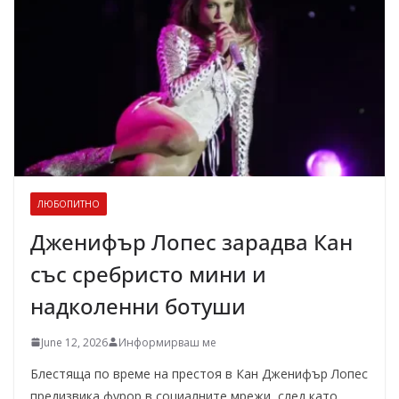
ЛЮБОПИТНО
Дженифър Лопес зарадва Кан
със сребристо мини и
надколенни ботуши
June 12, 2026
Информирваш ме
Блестяща по време на престоя в Кан Дженифър Лопес
предизвика фурор в социалните мрежи, след като