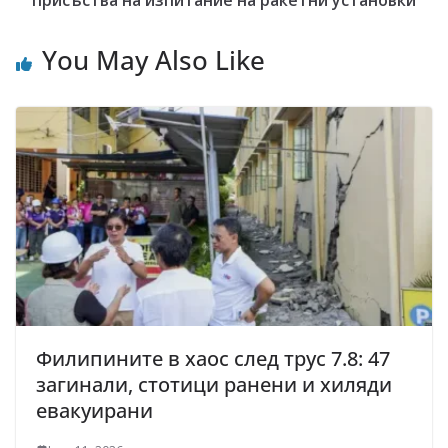
присъства на изпитание на ракетни установки
You May Also Like
Филипините в хаос след трус 7.8: 47
загинали, стотици ранени и хиляди
евакуирани