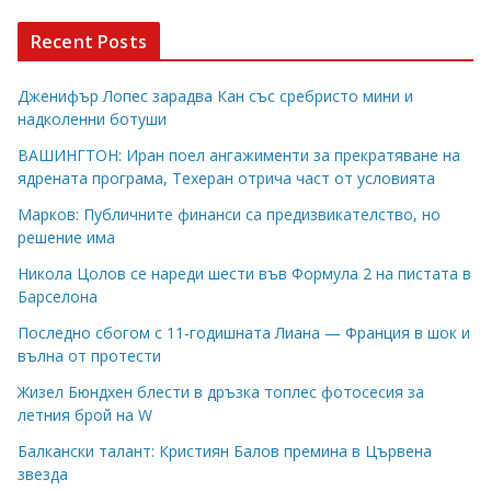
Recent Posts
Дженифър Лопес зарадва Кан със сребристо мини и
надколенни ботуши
ВАШИНГТОН: Иран поел ангажименти за прекратяване на
ядрената програма, Техеран отрича част от условията
Марков: Публичните финанси са предизвикателство, но
решение има
Никола Цолов се нареди шести във Формула 2 на пистата в
Барселона
Последно сбогом с 11-годишната Лиана — Франция в шок и
вълна от протести
Жизел Бюндхен блести в дръзка топлес фотосесия за
летния брой на W
Балкански талант: Кристиян Балов премина в Цървена
звезда