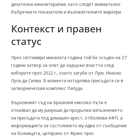
дихателна кинезитерапия, като следят внимателно
бъбречните показатели и възпалителните маркери.
Контекст и правен
статус
През септември миналата година той бе осъден на 27
години затвор за опит да задържи властта след
изборите през 2022 г., които загуби от Луис Инасио
Лула да Силва. В момента изтърпява присъдата си в
затворническия комплекс Папуда.
Върховният съд на Бразилия няколко пъти е
отказвал да му разреши да продължи изпълнението
на присъдата под домашен арест, отбелязва АФП, а
информацията за състоянието му идва от съобщение
на болницата, цитирано от Франс прес.