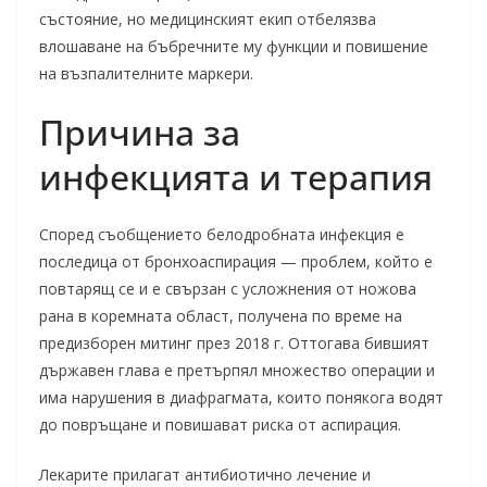
състояние, но медицинският екип отбелязва
влошаване на бъбречните му функции и повишение
на възпалителните маркери.
Причина за
инфекцията и терапия
Според съобщението белодробната инфекция е
последица от бронхоаспирация — проблем, който е
повтарящ се и е свързан с усложнения от ножова
рана в коремната област, получена по време на
предизборен митинг през 2018 г. Оттогава бившият
държавен глава е претърпял множество операции и
има нарушения в диафрагмата, които понякога водят
до повръщане и повишават риска от аспирация.
Лекарите прилагат антибиотично лечение и