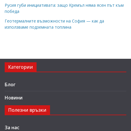
Русия губи инициативата: защо Кремъл няма ясен път към
победа
Геотермалните възможности на София — как да
използваме подземната топлина
Категории
Блог
Новини
Полезни връзки
За нас