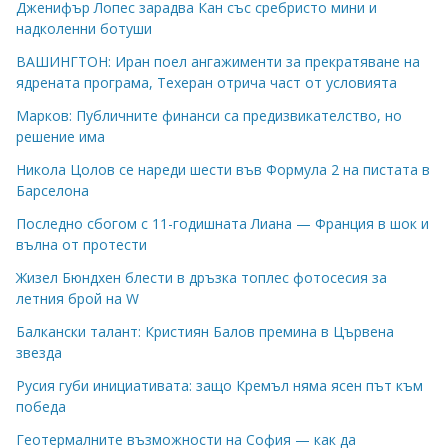
Дженифър Лопес зарадва Кан със сребристо мини и
надколенни ботуши
ВАШИНГТОН: Иран поел ангажименти за прекратяване на
ядрената програма, Техеран отрича част от условията
Марков: Публичните финанси са предизвикателство, но
решение има
Никола Цолов се нареди шести във Формула 2 на пистата в
Барселона
Последно сбогом с 11-годишната Лиана — Франция в шок и
вълна от протести
Жизел Бюндхен блести в дръзка топлес фотосесия за
летния брой на W
Балкански талант: Кристиян Балов премина в Цървена
звезда
Русия губи инициативата: защо Кремъл няма ясен път към
победа
Геотермалните възможности на София — как да