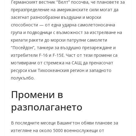
Германският вестник “Велт” посочва, че плановете за
преразпределение на американските сили могат да
засегнат разнообразни въздушни и морски
способности — от една ударна самолетоносачна
група и подводници с възможност за изстрелване на
крилати ракети до морски патрулни самолети
“Посейдон”, танкери за въздушно презареждане и
изтребители F-16 и F-15E. Част от тези промени са
мотивирани от стремежа на САЩ да пренасочат
ресурси към Тихоокеанския регион и западното
полукълбо.
Промени в
разполагането
В последните месеци Вашингтон обяви планове за
изтегляне на около 5000 военнослужещи от