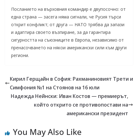
Посланието на върховния командир е двупосочно: от
една страна — засега няма сигнали, че Русия търси
открит конфликт; от друга — НАТО трябва да запази
и адаптира своето възпиране, за да гарантира
сигурността на съюзниците в Европа, независимо от
пренасочването на някои американски сили към други
региони.
Кирил Герщайн в София: Рахманиновият Трети и
Симфония №1 на Стоянов на 16 юли
Надежда Нейнски: Иван Костов — премиерът,
който открито се противопостави на
американски президент
You May Also Like