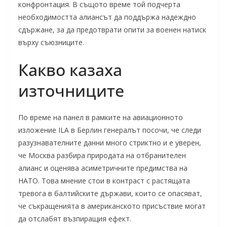
конфронтация. В същото време той подчерта
необходимостта алиансът да поддържа надеждно
сдържане, за да предотврати опити за военен натиск
върху съюзниците.
Какво казаха
източниците
По време на панел в рамките на авиационното
изложение ILA в Берлин генералът посочи, че следи
разузнавателните данни много стриктно и е уверен,
че Москва разбира природата на отбранителен
алианс и оценява асиметричните предимства на
НАТО. Това мнение стои в контраст с растящата
тревога в балтийските държави, които се опасяват,
че съкращенията в американското присъствие могат
да отслабят възпиращия ефект.