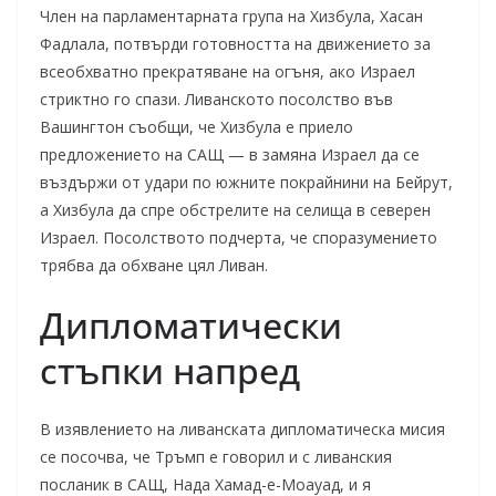
Член на парламентарната група на Хизбула, Хасан
Фадлала, потвърди готовността на движението за
всеобхватно прекратяване на огъня, ако Израел
стриктно го спази. Ливанското посолство във
Вашингтон съобщи, че Хизбула е приело
предложението на САЩ — в замяна Израел да се
въздържи от удари по южните покрайнини на Бейрут,
а Хизбула да спре обстрелите на селища в северен
Израел. Посолството подчерта, че споразумението
трябва да обхване цял Ливан.
Дипломатически
стъпки напред
В изявлението на ливанската дипломатическа мисия
се посочва, че Тръмп е говорил и с ливанския
посланик в САЩ, Нада Хамад-е-Моауад, и я