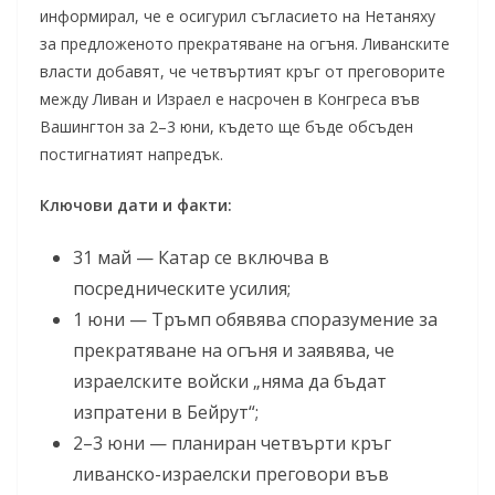
информирал, че е осигурил съгласието на Нетаняху
за предложеното прекратяване на огъня. Ливанските
власти добавят, че четвъртият кръг от преговорите
между Ливан и Израел е насрочен в Конгреса във
Вашингтон за 2–3 юни, където ще бъде обсъден
постигнатият напредък.
Ключови дати и факти:
31 май — Катар се включва в
посредническите усилия;
1 юни — Тръмп обявява споразумение за
прекратяване на огъня и заявява, че
израелските войски „няма да бъдат
изпратени в Бейрут“;
2–3 юни — планиран четвърти кръг
ливанско-израелски преговори във