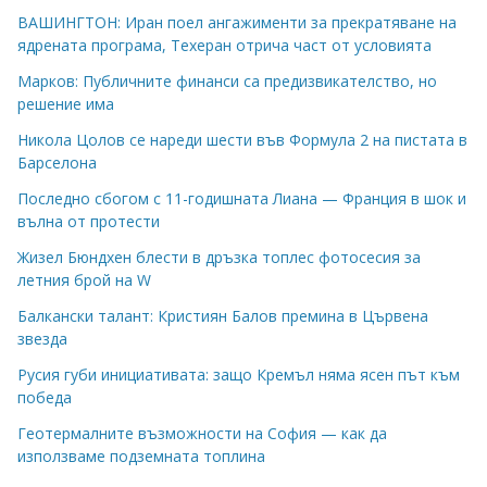
ВАШИНГТОН: Иран поел ангажименти за прекратяване на
ядрената програма, Техеран отрича част от условията
Марков: Публичните финанси са предизвикателство, но
решение има
Никола Цолов се нареди шести във Формула 2 на пистата в
Барселона
Последно сбогом с 11-годишната Лиана — Франция в шок и
вълна от протести
Жизел Бюндхен блести в дръзка топлес фотосесия за
летния брой на W
Балкански талант: Кристиян Балов премина в Цървена
звезда
Русия губи инициативата: защо Кремъл няма ясен път към
победа
Геотермалните възможности на София — как да
използваме подземната топлина