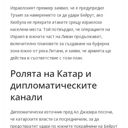
Израелският премиер заявил, че е предупредил
Тръмп за намерението си да удари Бейрут, ако
Хизбула не прекрати атаките срещу израелски
населени места. Той потвърдил, че операциите на
Израел в южната част на Ливан продължават,
включително плановете за създаване на буферна
зона южно от река Литани, и заяви, че армията ще
действа в съответствие с този план.
Ролята на Катар и
дипломатическите
канали
Дипломатически източник пред Ал Джазира посочи,
че катарските власти са посредничили, за да
предотвратят удари по южните покрайнини на Бейрут