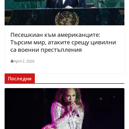
Песешкиан към американците:
Търсим мир, атаките срещу цивилни
са военни престъпления
April 2, 2026
Последни