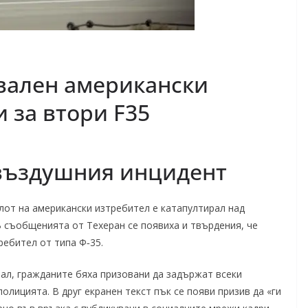
вален американски
 за втори F35
 въздушния инцидент
от на американски изтребител е катапултирал над
 съобщенията от Техеран се появиха и твърдения, че
ребител от типа Ф‑35.
ал, гражданите бяха призовани да задържат всеки
олицията. В друг екранен текст пък се появи призив да «ги