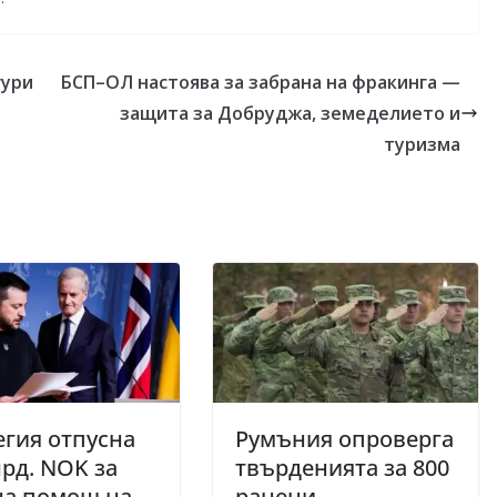
гури
БСП–ОЛ настоява за забрана на фракинга —
защита за Добруджа, земеделието и
туризма
гия отпусна
Румъния опроверга
лрд. NOK за
твърденията за 800
на помощ на
ранени