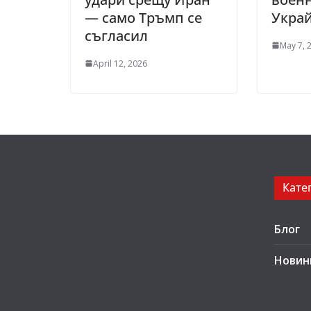
— само Тръмп се
Украй
съгласил
May 7, 
April 12, 2026
Кате
Блог
Новин