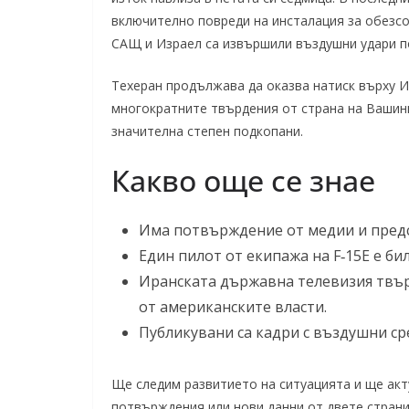
включително повреди на инсталация за обезсо
САЩ и Израел са извършили въздушни удари по
Техеран продължава да оказва натиск върху И
многократните твърдения от страна на Вашинг
значителна степен подкопани.
Какво още се знае
Има потвърждение от медии и предс
Един пилот от екипажа на F‑15E е би
Иранската държавна телевизия твърд
от американските власти.
Публикувани са кадри с въздушни ср
Ще следим развитието на ситуацията и ще ак
потвърждения или нови данни от двете страни