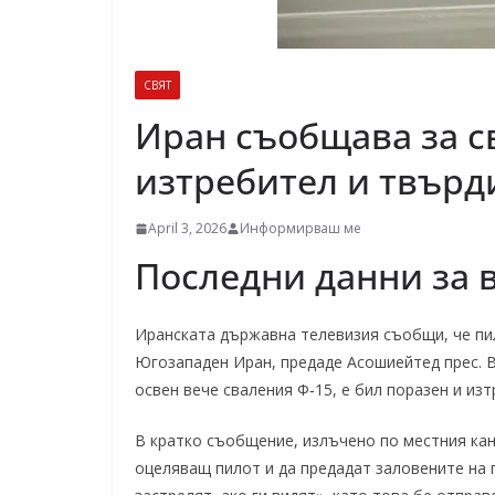
СВЯТ
Иран съобщава за с
изтребител и твърди
April 3, 2026
Информирваш ме
Последни данни за
Иранската държавна телевизия съобщи, че пил
Югозападен Иран, предаде Асошиейтед прес. В
освен вече сваления Ф‑15, е бил поразен и изт
В кратко съобщение, излъчено по местния кан
оцеляващ пилот и да предадат заловените на п