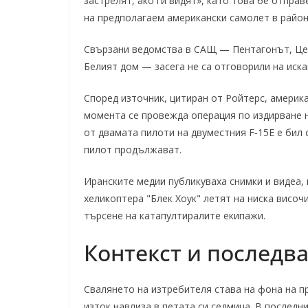
застрелят, ако ги видят», като това бе отпра
на предполагаем американски самолет в район
Свързани ведомства в САЩ — Пентагонът, Це
Белият дом — засега не са отговорили на иска
Според източник, цитиран от Ройтерс, америка
момента се провежда операция по издирване н
от двамата пилоти на двуместния F‑15E е бил 
пилот продължават.
Иранските медии публикуваха снимки и видеа, 
хеликоптера "Блек Хоук" летят на ниска височ
търсене на катапултиралите екипажи.
Контекст и последв
Свалянето на изтребителя става на фона на 
изток навлиза в петата си седмица. В последн