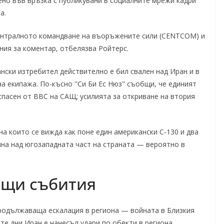
вено във връзка с публикувани в социалните мрежи кадри
а.
нтралното командване на въоръжените сили (CENTCOM) и
ния за коментар, отбелязва Ройтерс.
нски изтребител действително е бил свален над Иран и в
а екипажа. По-късно "Си Би Ес Нюз" съобщи, че единият
спасен от ВВС на САЩ; усилията за откриване на втория
на които се вижда как поне един американски С‑130 и два
ина над югозападната част на страната — вероятно в
ащи събития
продължаваща ескалация в региона — войната в Близкия
ите дни Иран е нанесъл удари по обекти в региона,