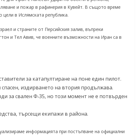
ляване и пожар в рафинерия в Кувейт. В същото време
 цели в Ислямската република.
зраел и страните от Персийския залив, въпреки
тон и Тел Авив, че военните възможности на Иран са в
тавители за катапултиране на поне един пилот.
л спасен, издирването на втория продължава.
и за свален Ф‑35, но този момент не е потвърден
едства, търсещи екипажи в района.
туализираме информацията при постъпване на официални
.