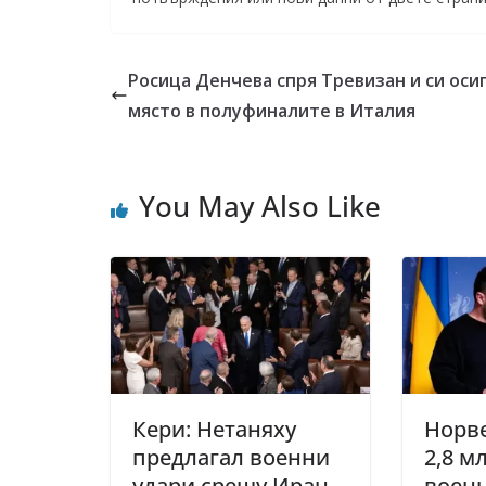
Росица Денчева спря Тревизан и си оси
място в полуфиналите в Италия
You May Also Like
Кери: Нетаняху
Норве
предлагал военни
2,8 м
удари срещу Иран
воен