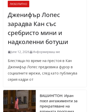
ЛЮБОПИТНО
Дженифър Лопес
зарадва Кан със
сребристо мини и
надколенни ботуши
June 12, 2026
Информирваш ме
Блестяща по време на престоя в Кан
Дженифър Лопес предизвика фурор в
социалните мрежи, след като публикува
серия кадри от
ВАШИНГТОН: Иран
поел ангажименти за
прекратяване на
ядрената програма,