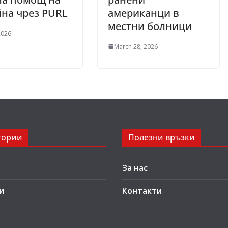
на чрез PURL
американци в
местни болници
2026
March 28, 2026
гории
Полезни връзки
За нас
и
Контакти