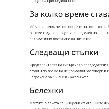
процес на присъединяване.
За колко време став
ДПА припомня, че преговорите за членство в 
отнеме години. Процесът е разделен на шест к
автоматично постигане на членство.
Следващи стъпки
Представителят на кипърското председателств
случи и по време на неформални разговори в 
насрочена за 15 юни в Люксембург.
Бележки
Фактите в текста са цитирани от агенциите Ф