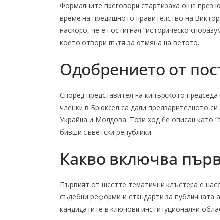
Формалните преговори стартираха още през юн
време на предишното правителство на Виктор
наскоро, че е постигнал “историческо споразу
което отвори пътя за отмяна на ветото.
Одобрението от пос
Според представител на кипърското председа
членки в Брюксел са дали предварителното си
Украйна и Молдова. Този ход бе описан като “
бивши съветски републики.
Какво включва първ
Първият от шестте тематични клъстера е нас
съдебни реформи и стандарти за публичната а
кандидатите в ключови институционални облас