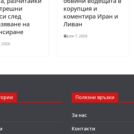
а, разчитайки
обвини водещата в
ътрешни
корупция и
си след
коментира Иран и
зяване на
Ливан
нсиране
June 7, 2026
, 2026
гории
Полезни връзки
За нас
и
Контакти