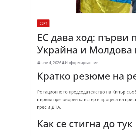
СВЯТ
ЕС дава ход: първи 
Украйна и Молдова 
June 4, 2026
Информирваш ме
Кратко резюме на 
Ротационното председателство на Кипър съобщ
първия преговорен клъстер в процеса на прис
прес и ДПА.
Как се стигна до тук