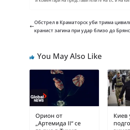
и коментари на представителите на ЕС и на к
Обстрел в Краматорск уби трима цивил
кранист загина при удар близо до Брян
You May Also Like
Орион от
Киев 
„Артемида II“ се
подго