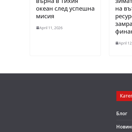
върна в Тихия
зимат
океан след успешна
на в
мисия
ресур
замра
April 11, 2026
фина
April 12
Кате
Блог
Новин