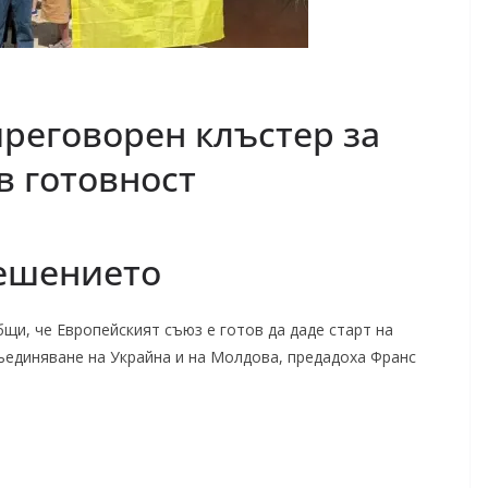
преговорен клъстер за
в готовност
решението
и, че Европейският съюз е готов да даде старт на
ъединяване на Украйна и на Молдова, предадоха Франс