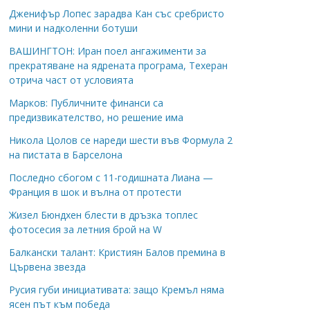
Дженифър Лопес зарадва Кан със сребристо
мини и надколенни ботуши
ВАШИНГТОН: Иран поел ангажименти за
прекратяване на ядрената програма, Техеран
отрича част от условията
Марков: Публичните финанси са
предизвикателство, но решение има
Никола Цолов се нареди шести във Формула 2
на пистата в Барселона
Последно сбогом с 11-годишната Лиана —
Франция в шок и вълна от протести
Жизел Бюндхен блести в дръзка топлес
фотосесия за летния брой на W
Балкански талант: Кристиян Балов премина в
Цървена звезда
Русия губи инициативата: защо Кремъл няма
ясен път към победа