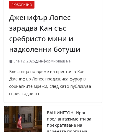
ЛЮБОПИТНО
Дженифър Лопес
зарадва Кан със
сребристо мини и
надколенни ботуши
June 12, 2026
Информирваш ме
Блестяща по време на престоя в Кан
Дженифър Лопес предизвика фурор в
социалните мрежи, след като публикува
серия кадри от
ВАШИНГТОН: Иран
поел ангажименти за
прекратяване на
ядрената програма,