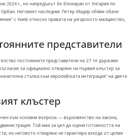
и 2024 г., но напредъкът бе блокиран от Унгария по
 Орбан. Неговият наследник Петер Мадяр обяви обаче
мение” с Киев относно правата на унгарското малцинство,
тоянните представители
телство постоянните представители на 27-те държави
 съгласие за официално отваряне на първия клъстер за
значителна стъпка към европейската интеграция” на двете
ият клъстер
очен към основни въпроси — върховенство на закона,
дминистрация. Той има за цел да оцени готовността на
ти, но неговото отваряне не гарантира изхода от целия