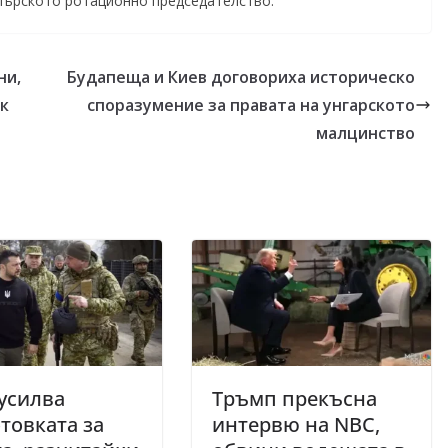
ипърското ротационно председателство.
ни,
Будапеща и Киев договориха историческо
ск
споразумение за правата на унгарското
малцинство
усилва
Тръмп прекъсна
товката за
интервю на NBC,