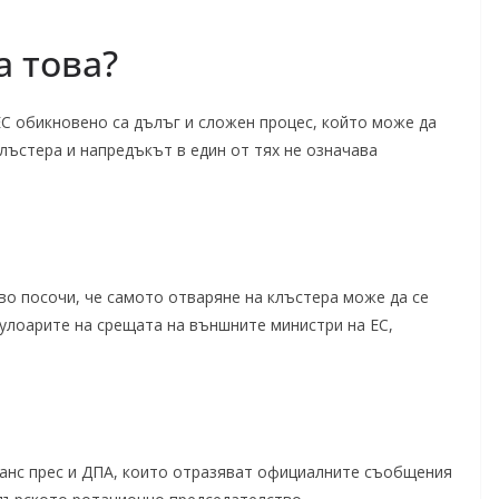
а това?
ЕС обикновено са дълъг и сложен процес, който може да
лъстера и напредъкът в един от тях не означава
о посочи, че самото отваряне на клъстера може да се
кулоарите на срещата на външните министри на ЕС,
ранс прес и ДПА, които отразяват официалните съобщения