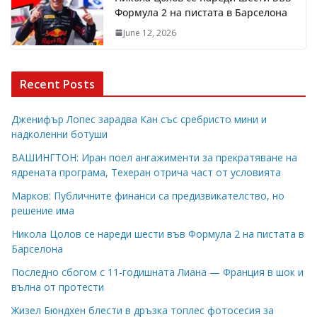
Формула 2 на пистата в Барселона
June 12, 2026
Recent Posts
Дженифър Лопес зарадва Кан със сребристо мини и
надколенни ботуши
ВАШИНГТОН: Иран поел ангажименти за прекратяване на
ядрената програма, Техеран отрича част от условията
Марков: Публичните финанси са предизвикателство, но
решение има
Никола Цолов се нареди шести във Формула 2 на пистата в
Барселона
Последно сбогом с 11-годишната Лиана — Франция в шок и
вълна от протести
Жизел Бюндхен блести в дръзка топлес фотосесия за