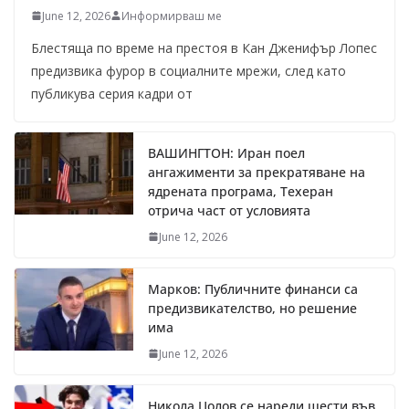
June 12, 2026
Информирваш ме
Блестяща по време на престоя в Кан Дженифър Лопес
предизвика фурор в социалните мрежи, след като
публикува серия кадри от
ВАШИНГТОН: Иран поел
ангажименти за прекратяване на
ядрената програма, Техеран
отрича част от условията
June 12, 2026
Марков: Публичните финанси са
предизвикателство, но решение
има
June 12, 2026
Никола Цолов се нареди шести във