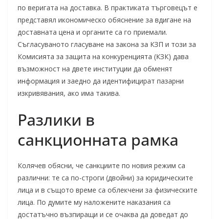
по веригата на доставка. В практиката търговецът е
представял икономическо обяснение за вдигане на
доставната цена и органите са го приемали.
Съгласуваното гласуване на закона за КЗП и този за
Комисията за защита на конкуренцията (КЗК) дава
възможност на двете институции да обменят
информация и заедно да идентифицират пазарни
изкривявания, ако има такива.
Разлики в
санкционната рамка
Колячев обясни, че санкциите по новия режим са
различни: те са по-строги (двойни) за юридическите
лица и в същото време са облекчени за физическите
лица. По думите му наложените наказания са
достатъчно възпиращи и се очаква да доведат до