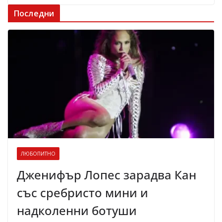
Последни
ЛЮБОПИТНО
Дженифър Лопес зарадва Кан
със сребристо мини и
надколенни ботуши