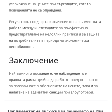
успокояване на цените при търговците, когато
повишенията не са оправдани.
Регулаторът подчерта и значението на съвместната
работа между институциите за по-ефективно
предотвратяване на нелоялни практики и за защита
на потребителите в периода на икономическа
нестабилност.
Заключение
Най-важното послание е, че наблюдението и
правната рамка трябва да работят заедно — както
за прозрачност в обосновките на цените, така и за
налагане на адекватни санкции при злоупотреби.
Парламентарна дискусия за лечението на Ива