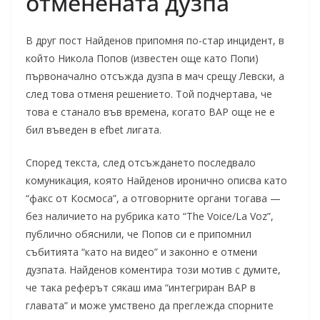
отменената дузпа
В друг пост Найденов припомня по-стар инцидент, в
който Никола Попов (известен още като Попи)
първоначално отсъжда дузпа в мач срещу Левски, а
след това отменя решението. Той подчертава, че
това е станало във времена, когато ВАР още не е
бил въведен в efbet лигата.
Според текста, след отсъждането последвало
комуникация, която Найденов иронично описва като
“факс от Космоса”, а отговорните органи тогава —
без наличието на рубрика като “The Voice/La Voz”,
публично обяснили, че Попов си е припомнил
събитията “като на видео” и законно е отмени
дузпата. Найденов коментира този мотив с думите,
че така реферът сякаш има “интегриран ВАР в
главата” и може умствено да преглежда спорните