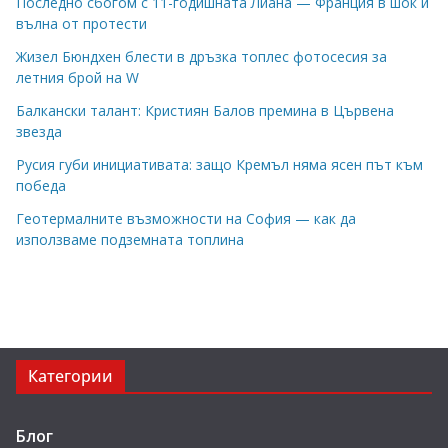
Последно сбогом с 11-годишната Лиана — Франция в шок и
вълна от протести
Жизел Бюндхен блести в дръзка топлес фотосесия за
летния брой на W
Балкански талант: Кристиян Балов премина в Цървена
звезда
Русия губи инициативата: защо Кремъл няма ясен път към
победа
Геотермалните възможности на София — как да
използваме подземната топлина
Категории
Блог