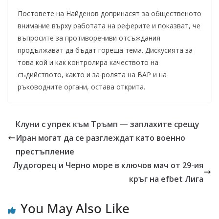
Постовете на Найденов допринасят за общественото
внимание върху работата на реферите и показват, че
въпросите за противоречиви отсъждания
продължават да бъдат гореща тема. Дискусията за
това кой и как контролира качеството на
съдийството, както и за ролята на ВАР и на
ръководните органи, остава открита.
Клуни с упрек към Тръмп — заплахите срещу
Иран могат да се разглеждат като военно
престъпление
Лудогорец и Черно море в ключов мач от 29-ия
кръг на efbet Лига
You May Also Like