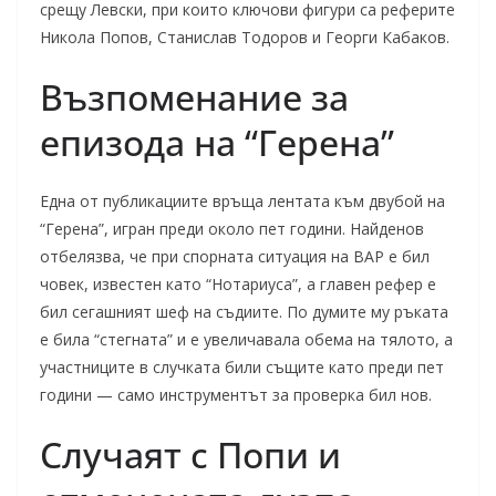
срещу Левски, при които ключови фигури са реферите
Никола Попов, Станислав Тодоров и Георги Кабаков.
Възпоменание за
епизода на “Герена”
Една от публикациите връща лентата към двубой на
“Герена”, игран преди около пет години. Найденов
отбелязва, че при спорната ситуация на ВАР е бил
човек, известен като “Нотариуса”, а главен рефер е
бил сегашният шеф на съдиите. По думите му ръката
е била “стегната” и е увеличавала обема на тялото, а
участниците в случката били същите като преди пет
години — само инструментът за проверка бил нов.
Случаят с Попи и