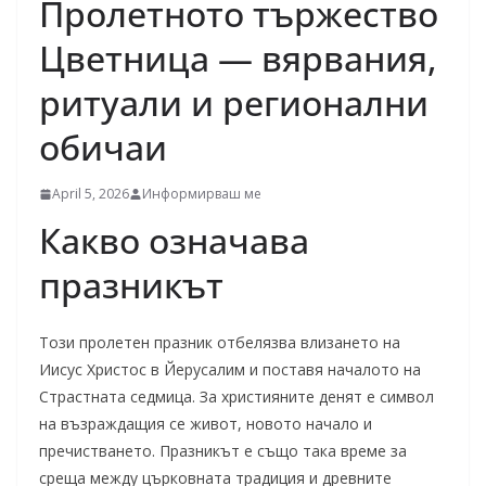
Пролетното тържество
Цветница — вярвания,
ритуали и регионални
обичаи
April 5, 2026
Информирваш ме
Какво означава
празникът
Този пролетен празник отбелязва влизането на
Иисус Христос в Йерусалим и поставя началото на
Страстната седмица. За християните денят е символ
на възраждащия се живот, новото начало и
пречистването. Празникът е също така време за
среща между църковната традиция и древните