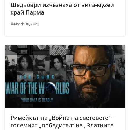
Шедьоври изчезнаха от вила-музей
край Парма
March 30, 2026
Римейкът на „Война на световете“ –
големият „победител“ на „Златните