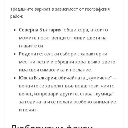
Традициите варират в зависимост от географския
район:
Северна България:
общи хора, в които
момите носят венци от живи цветя на
главите си.
Родопите:
селски събори с характерни
местни песни и обредни хора; всяко цвете
има своя символика и послание.
Южна България:
обичайната „кумичене“ —
венците се хвърлят във вода; този, чиито
венец изпревари другите, става „кумица“
за годината и се полага особено внимание
и почит.