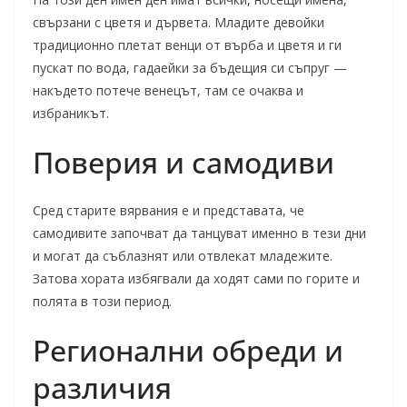
свързани с цветя и дървета. Младите девойки
традиционно плетат венци от върба и цветя и ги
пускат по вода, гадаейки за бъдещия си съпруг —
накъдето потече венецът, там се очаква и
избраникът.
Поверия и самодиви
Сред старите вярвания е и представата, че
самодивите започват да танцуват именно в тези дни
и могат да съблазнят или отвлекат младежите.
Затова хората избягвали да ходят сами по горите и
полята в този период.
Регионални обреди и
различия