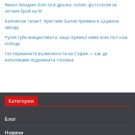
Жизел Бюндхен блести в дръзка топлес фотосесия за
летния брой на W
Балкански талант: Кристиян Балов премина в Цървена
звезда
Русия губи инициативата: защо Кремъл няма ясен път към
победа
Геотермалните възможности на София — как да
използваме подземната топлина
Категории
Блог
Новини