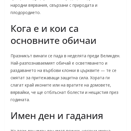
народни вярвания, свързани с природата и
плодородието.
Кога е и кои са
основните обичаи
Празникът винаги се пада в неделята преди Великден.
Най-разпознаваемият обичай е осветяването и
раздаването на върбови клонки в църквите — те се
смятат за притежаващи защитна сила. Хората ги
слагат край иконите или на вратите на домовете,
вярвайки, че ще отблъснат болести и нещастия през
годината.
Имен ден и гадания
На този ден имен ден имат всички, носещи имена,