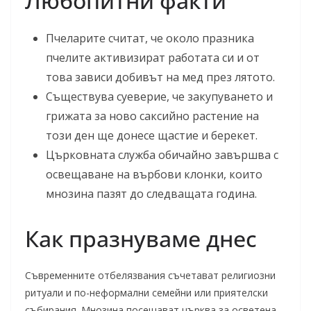
Любопитни факти
Пчеларите считат, че около празника
пчелите активизират работата си и от
това зависи добивът на мед през лятото.
Съществува суеверие, че закупуването и
грижата за ново саксийно растение на
този ден ще донесе щастие и берекет.
Църковната служба обичайно завършва с
освещаване на върбови клонки, които
мнозина пазят до следващата година.
Как празнуваме днес
Съвременните отбелязвания съчетават религиозни
ритуали и по-неформални семейни или приятелски
събирания. Мнозина посещават църква за осветена