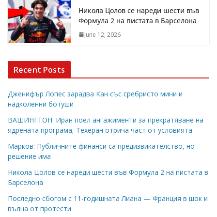
Никола Цолов се нареди шести във
Формула 2 на пистата в Барселона
June 12, 2026
Recent Posts
Дженифър Лопес зарадва Кан със сребристо мини и
надколенни ботуши
ВАШИНГТОН: Иран поел ангажименти за прекратяване на
ядрената програма, Техеран отрича част от условията
Марков: Публичните финанси са предизвикателство, но
решение има
Никола Цолов се нареди шести във Формула 2 на пистата в
Барселона
Последно сбогом с 11-годишната Лиана — Франция в шок и
вълна от протести