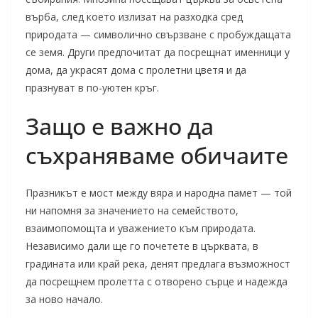
върба, след което излизат на разходка сред
природата — символично свързване с пробуждащата
се земя. Други предпочитат да посрещнат именници у
дома, да украсят дома с пролетни цветя и да
празнуват в по-уютен кръг.
Защо е важно да
съхраняваме обичаите
Празникът е мост между вяра и народна памет — той
ни напомня за значението на семейството,
взаимопомощта и уважението към природата.
Независимо дали ще го почетете в църквата, в
градината или край река, денят предлага възможност
да посрещнем пролетта с отворено сърце и надежда
за ново начало.