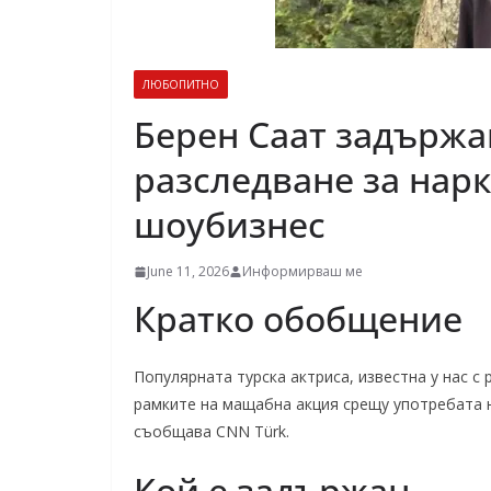
ЛЮБОПИТНО
Берен Саат задържа
разследване за нар
шоубизнес
June 11, 2026
Информирваш ме
Кратко обобщение
Популярната турска актриса, известна у нас с 
рамките на мащабна акция срещу употребата н
съобщава CNN Türk.
Кой е задържан