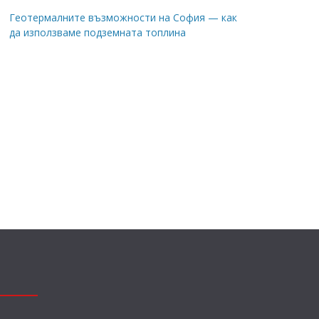
Геотермалните възможности на София — как
да използваме подземната топлина