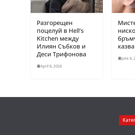
Разгорещен
Мисте
поцелуй в Hell’s
ниско
Kitchen между
бръмч
Илиян Събков и
казва
Деси Трифонова
June 6,
April 8, 2026
Кате