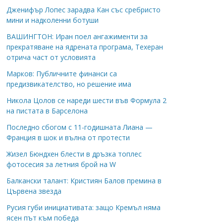
Дженифър Лопес зарадва Кан със сребристо
мини и надколенни ботуши
ВАШИНГТОН: Иран поел ангажименти за
прекратяване на ядрената програма, Техеран
отрича част от условията
Марков: Публичните финанси са
предизвикателство, но решение има
Никола Цолов се нареди шести във Формула 2
на пистата в Барселона
Последно сбогом с 11-годишната Лиана —
Франция в шок и вълна от протести
Жизел Бюндхен блести в дръзка топлес
фотосесия за летния брой на W
Балкански талант: Кристиян Балов премина в
Цървена звезда
Русия губи инициативата: защо Кремъл няма
ясен път към победа