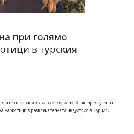
на при голямо
котици в турския
ролите си в няколко хитови сериала, беше арестувана в
а наркотици в развлекателната индустрия в Турция,