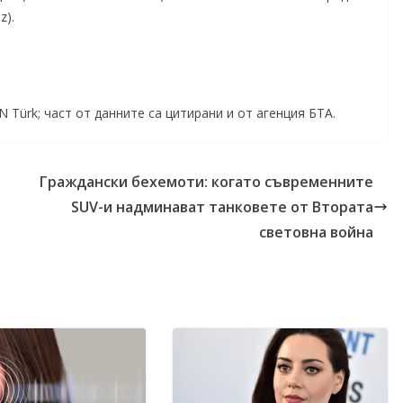
z).
Türk; част от данните са цитирани и от агенция БТА.
Граждански бехемоти: когато съвременните
SUV-и надминават танковете от Втората
световна война