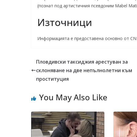
(познат под артистичния псевдоним Mabel Mati
Източници
Информацията е предоставена основно от CNN 
Пловдивски таксиджия арестуван за
склоняване на две непълнолетни към
проституция
You May Also Like