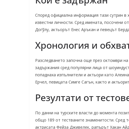
Според официална информация тази сутрин в х
известни личности. Сред имената, посочени от
Догўлу, актьорът Енес Аръкан и певецът Берд
Хронология и обхва
Разследването започна още през октомври на 
задържания сред популярни лица от шоуиндуст
попаднаха изпълнители и актьори като Алеина
Ерчел, певицата Симге Сагън, както и актьори
Резултати от тестов
По данни на турските власти до момента пози
общо 189 от тестваните знаменитости. Сред те
актрисата Фейза Дживелек, рапърът Хакан Айд