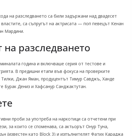
ода на разследването са били задържани над двадесет
 властите, са съпругът на актрисата — поп певецът Кенан
ан Мардини.
т на разследването
миналата година и включваше серия от тестове и
рията. В предишни етапи във фокуса на проверките
 Тилки, Джан Яман, продуцентът Тимур Савджъ, Ханде
те Бурак Дениз и Хафсанур Санджактутан.
ете
тивни проби за употреба на наркотици са отчетени при
зи, за които се споменава, са актьорът Онур Туна,
ън (известен като Block 3) и изпълнителят Фатих Караджа