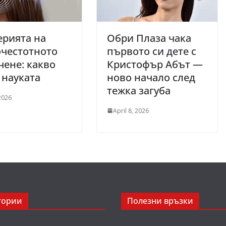
рията на
Обри Плаза чака
честотното
първото си дете с
ене: какво
Кристофър Абът —
 науката
ново начало след
тежка загуба
 2026
April 8, 2026
гории
Полезни връзки