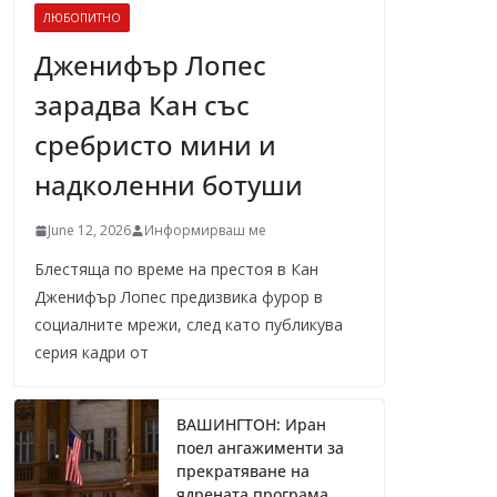
ЛЮБОПИТНО
Дженифър Лопес
зарадва Кан със
сребристо мини и
надколенни ботуши
June 12, 2026
Информирваш ме
Блестяща по време на престоя в Кан
Дженифър Лопес предизвика фурор в
социалните мрежи, след като публикува
серия кадри от
ВАШИНГТОН: Иран
поел ангажименти за
прекратяване на
ядрената програма,