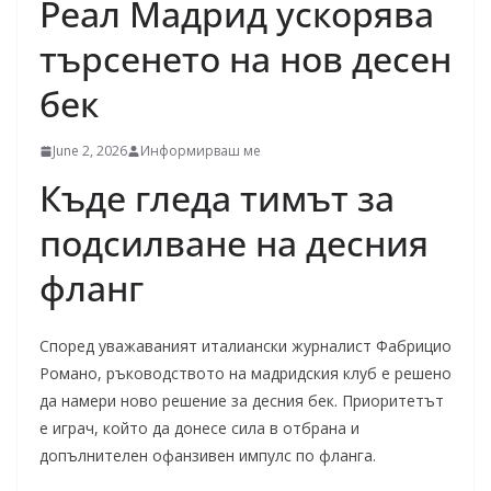
Реал Мадрид ускорява
търсенето на нов десен
бек
June 2, 2026
Информирваш ме
Къде гледа тимът за
подсилване на десния
фланг
Според уважаваният италиански журналист Фабрицио
Романо, ръководството на мадридския клуб е решено
да намери ново решение за десния бек. Приоритетът
е играч, който да донесе сила в отбрана и
допълнителен офанзивен импулс по фланга.