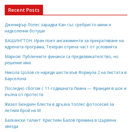
Recent Posts
Дженифър Лопес зарадва Кан със сребристо мини и
надколенни ботуши
ВАШИНГТОН: Иран поел ангажименти за прекратяване на
ядрената програма, Техеран отрича част от условията
Марков: Публичните финанси са предизвикателство, но
решение има
Никола Цолов се нареди шести във Формула 2 на пистата в
Барселона
Последно сбогом с 11-годишната Лиана — Франция в шок и
вълна от протести
Жизел Бюндхен блести в дръзка топлес фотосесия за
летния брой на W
Балкански талант: Кристиян Балов премина в Цървена
звезда