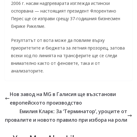
2006 г. насам надпреварата изглежда истински
оспорвана — настоящият президент Флорентино
Перес ще се изправи срещу 37-годишния бизнесмен
Енрике Рикелме.
Резултатът от вота може да повлияе върху
приоритетите и бюджета за летния прозорец, затова
всеки ход по линията на трансферите ще се следи
внимателно както от феновете, така и от
анализаторите.
Нов завод на MG в Галисия ще възстанови
европейското производство
Емилия Кларк: За ‘Терминатор’, уроците от
провалите и новото правило при избора на роли