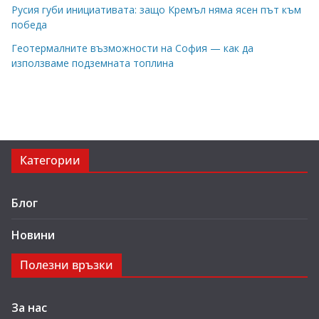
Русия губи инициативата: защо Кремъл няма ясен път към
победа
Геотермалните възможности на София — как да
използваме подземната топлина
Категории
Блог
Новини
Полезни връзки
За нас