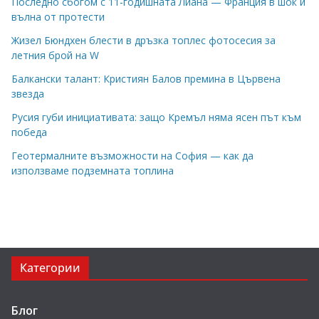
Последно сбогом с 11-годишната Лиана — Франция в шок и
вълна от протести
Жизел Бюндхен блести в дръзка топлес фотосесия за
летния брой на W
Балкански талант: Кристиян Балов премина в Цървена
звезда
Русия губи инициативата: защо Кремъл няма ясен път към
победа
Геотермалните възможности на София — как да
използваме подземната топлина
Категории
Блог