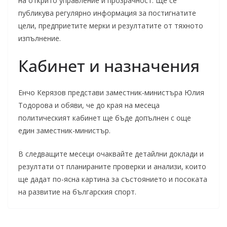
на открито управление и прозрачност. Ще се
публикува регулярно информация за постигнатите
цели, предприетите мерки и резултатите от тяхното
изпълнение.
Кабинет и назначения
Енчо Керязов представи заместник-министъра Юлия
Тодорова и обяви, че до края на месеца
политическият кабинет ще бъде допълнен с още
един заместник-министър.
В следващите месеци очаквайте детайлни доклади и
резултати от планираните проверки и анализи, които
ще дадат по-ясна картина за състоянието и посоката
на развитие на българския спорт.