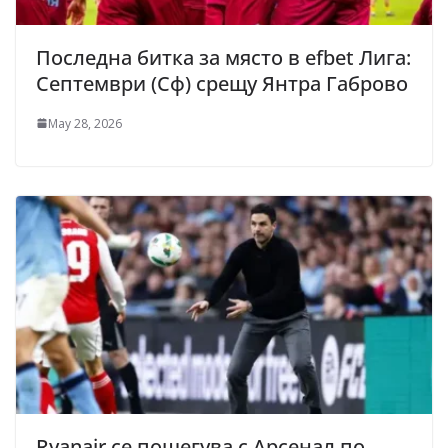
Последна битка за място в efbet Лига:
Септември (Сф) срещу Янтра Габрово
May 28, 2026
Ryanair се пошегува с Арсенал по