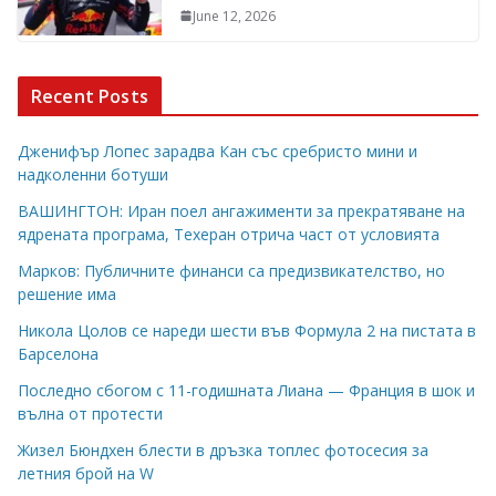
June 12, 2026
Recent Posts
Дженифър Лопес зарадва Кан със сребристо мини и
надколенни ботуши
ВАШИНГТОН: Иран поел ангажименти за прекратяване на
ядрената програма, Техеран отрича част от условията
Марков: Публичните финанси са предизвикателство, но
решение има
Никола Цолов се нареди шести във Формула 2 на пистата в
Барселона
Последно сбогом с 11-годишната Лиана — Франция в шок и
вълна от протести
Жизел Бюндхен блести в дръзка топлес фотосесия за
летния брой на W