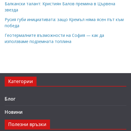
Балкански талант: Кристиян Балов премина в Цървена
звезда
Русия губи инициативата: защо Кремъл няма ясен път към
победа
Геотермалните възможности на София — как да
използваме подземната топлина
Категории
Блог
Новини
Полезни връзки