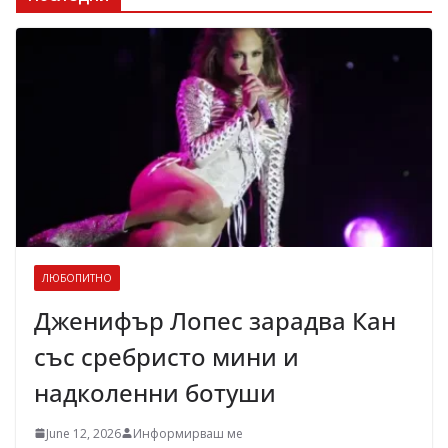
ЛЮБОПИТНО
Дженифър Лопес зарадва Кан
със сребристо мини и
надколенни ботуши
June 12, 2026
Информирваш ме