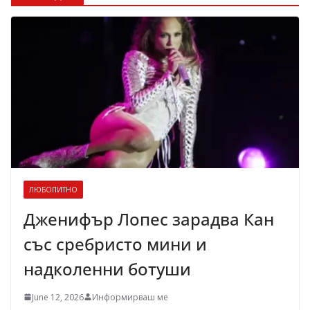
ЛЮБОПИТНО
Дженифър Лопес зарадва Кан
със сребристо мини и
надколенни ботуши
June 12, 2026
Информирваш ме