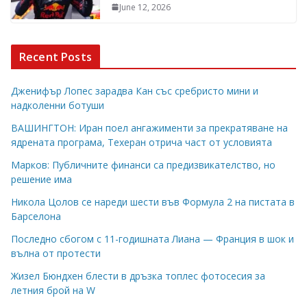
June 12, 2026
Recent Posts
Дженифър Лопес зарадва Кан със сребристо мини и
надколенни ботуши
ВАШИНГТОН: Иран поел ангажименти за прекратяване на
ядрената програма, Техеран отрича част от условията
Марков: Публичните финанси са предизвикателство, но
решение има
Никола Цолов се нареди шести във Формула 2 на пистата в
Барселона
Последно сбогом с 11-годишната Лиана — Франция в шок и
вълна от протести
Жизел Бюндхен блести в дръзка топлес фотосесия за
летния брой на W