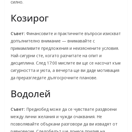
силно.
Козирог
Съвет:
Финансовите и практичните въпроси изискват
допълнително внимание — внимавайте с
примамливите предложения и неизяснените условия.
Най-сигурни сте, когато разчитате на опит и
дисциплина. След 17:00 мислите ви ще се насочат към
сигурността и уюта, а вечерта ще ви даде мотивация
да преразгледате дългосрочните планове.
Водолей
Съвет:
Предиобед може да се чувствате раздвоени
между лични желания и чужди очаквания. Не
позволявайте объркани разговори да ви извадят от
равновесие. Следобедът ще донесе прилив на