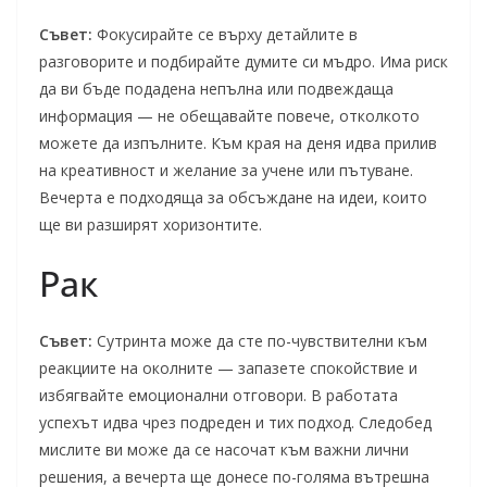
Съвет:
Фокусирайте се върху детайлите в
разговорите и подбирайте думите си мъдро. Има риск
да ви бъде подадена непълна или подвеждаща
информация — не обещавайте повече, отколкото
можете да изпълните. Към края на деня идва прилив
на креативност и желание за учене или пътуване.
Вечерта е подходяща за обсъждане на идеи, които
ще ви разширят хоризонтите.
Рак
Съвет:
Сутринта може да сте по-чувствителни към
реакциите на околните — запазете спокойствие и
избягвайте емоционални отговори. В работата
успехът идва чрез подреден и тих подход. Следобед
мислите ви може да се насочат към важни лични
решения, а вечерта ще донесе по-голяма вътрешна