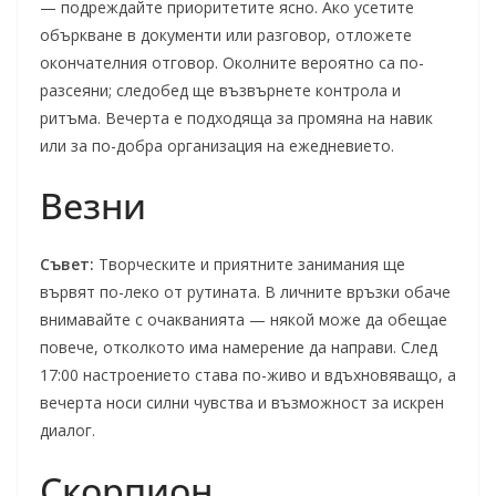
— подреждайте приоритетите ясно. Ако усетите
объркване в документи или разговор, отложете
окончателния отговор. Околните вероятно са по-
разсеяни; следобед ще възвърнете контрола и
ритъма. Вечерта е подходяща за промяна на навик
или за по-добра организация на ежедневието.
Везни
Съвет:
Творческите и приятните занимания ще
вървят по-леко от рутината. В личните връзки обаче
внимавайте с очакванията — някой може да обещае
повече, отколкото има намерение да направи. След
17:00 настроението става по-живо и вдъхновяващо, а
вечерта носи силни чувства и възможност за искрен
диалог.
Скорпион