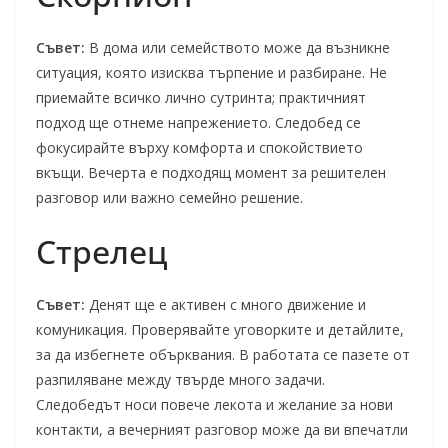
Съвет:
В дома или семейството може да възникне
ситуация, която изисква търпение и разбиране. Не
приемайте всичко лично сутринта; практичният
подход ще отнеме напрежението. Следобед се
фокусирайте върху комфорта и спокойствието
вкъщи. Вечерта е подходящ момент за решителен
разговор или важно семейно решение.
Стрелец
Съвет:
Денят ще е активен с много движение и
комуникация. Проверявайте уговорките и детайлите,
за да избегнете обърквания. В работата се пазете от
разпиляване между твърде много задачи.
Следобедът носи повече лекота и желание за нови
контакти, а вечерният разговор може да ви впечатли