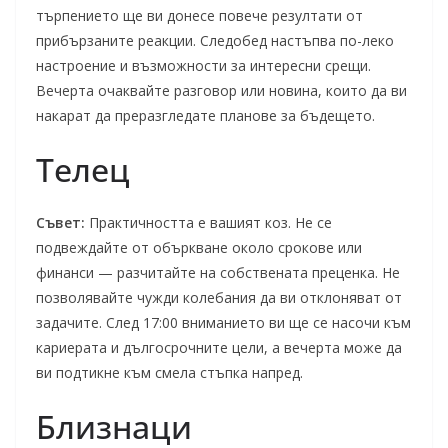
търпението ще ви донесе повече резултати от
прибързаните реакции. Следобед настъпва по-леко
настроение и възможности за интересни срещи.
Вечерта очаквайте разговор или новина, които да ви
накарат да преразгледате планове за бъдещето.
Телец
Съвет:
Практичността е вашият коз. Не се
подвеждайте от объркване около срокове или
финанси — разчитайте на собствената преценка. Не
позволявайте чужди колебания да ви отклоняват от
задачите. След 17:00 вниманието ви ще се насочи към
кариерата и дългосрочните цели, а вечерта може да
ви подтикне към смела стъпка напред.
Близнаци