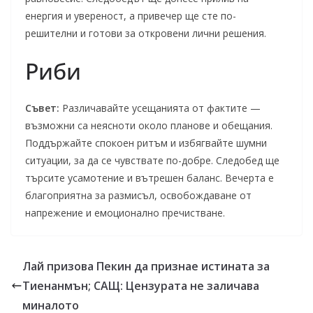
енергия и увереност, а привечер ще сте по-
решителни и готови за откровени лични решения.
Риби
Съвет:
Различавайте усещанията от фактите —
възможни са неясноти около планове и обещания.
Поддържайте спокоен ритъм и избягвайте шумни
ситуации, за да се чувствате по-добре. Следобед ще
търсите усамотение и вътрешен баланс. Вечерта е
благоприятна за размисъл, освобождаване от
напрежение и емоционално пречистване.
Лай призова Пекин да признае истината за
Тиенанмън; САЩ: Цензурата не заличава
миналото