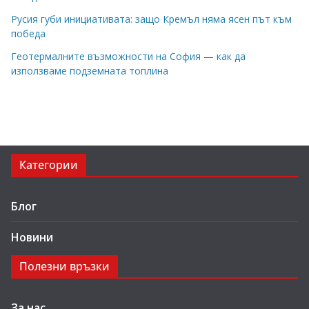
Русия губи инициативата: защо Кремъл няма ясен път към
победа
Геотермалните възможности на София — как да
използваме подземната топлина
Категории
Блог
Новини
Полезни връзки
За нас