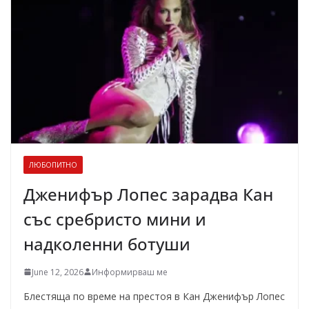
ЛЮБОПИТНО
Дженифър Лопес зарадва Кан
със сребристо мини и
надколенни ботуши
June 12, 2026
Информирваш ме
Блестяща по време на престоя в Кан Дженифър Лопес