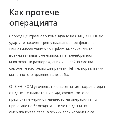
Как протече
операцията
Според Централното командване на САЩ (СЕНТКОМ)
ударът е насочен срещу плаващия под флага на
Гвинея-Бисау танкер “MT Jalvir”. Американските
военни заявяват, че екипажът е пренебрегнал
многократни разпореждания и в крайна сметка
самолет е изстрелял две ракети Hellfire, поразявайки
машинното отделение на кораба.
От СЕНТКОМ уточняват, че засегнатият кораб е един
от деветте плавателни съда, срещу които са
предприети мерки от началото на операцията по
прилагане на блокадата — и че по данни на
американската страна всички тези кораби не са