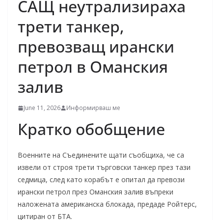
САЩ неутрализираха
трети танкер,
превозващ ирански
петрол в Оманския
залив
June 11, 2026
Информирваш ме
Кратко обобщение
Военните на Съединените щати съобщиха, че са
извели от строя трети търговски танкер през тази
седмица, след като корабът е опитал да превози
ирански петрол през Оманския залив въпреки
наложената американска блокада, предаде Ройтерс,
цитиран от БТА.