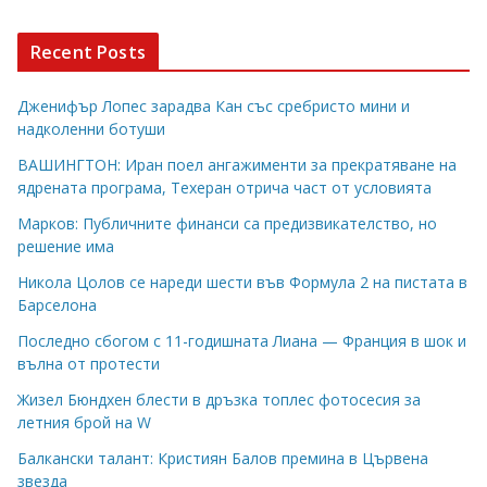
Recent Posts
Дженифър Лопес зарадва Кан със сребристо мини и
надколенни ботуши
ВАШИНГТОН: Иран поел ангажименти за прекратяване на
ядрената програма, Техеран отрича част от условията
Марков: Публичните финанси са предизвикателство, но
решение има
Никола Цолов се нареди шести във Формула 2 на пистата в
Барселона
Последно сбогом с 11-годишната Лиана — Франция в шок и
вълна от протести
Жизел Бюндхен блести в дръзка топлес фотосесия за
летния брой на W
Балкански талант: Кристиян Балов премина в Цървена
звезда