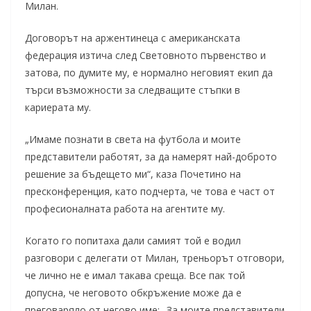
Милан.
Договорът на аржентинеца с американската
федерация изтича след Световното първенство и
затова, по думите му, е нормално неговият екип да
търси възможности за следващите стъпки в
кариерата му.
„Имаме познати в света на футбола и моите
представители работят, за да намерят най-доброто
решение за бъдещето ми“, каза Почетино на
пресконференция, като подчерта, че това е част от
професионалната работа на агентите му.
Когато го попитаха дали самият той е водил
разговори с делегати от Милан, треньорът отговори,
че лично не е имал такава среща. Все пак той
допусна, че неговото обкръжение може да е
преговаряло от негово име: „За моите представители