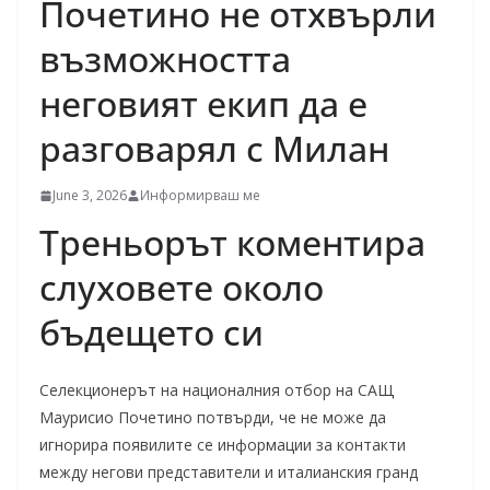
Почетино не отхвърли
възможността
неговият екип да е
разговарял с Милан
June 3, 2026
Информирваш ме
Треньорът коментира
слуховете около
бъдещето си
Селекционерът на националния отбор на САЩ
Маурисио Почетино потвърди, че не може да
игнорира появилите се информации за контакти
между негови представители и италианския гранд