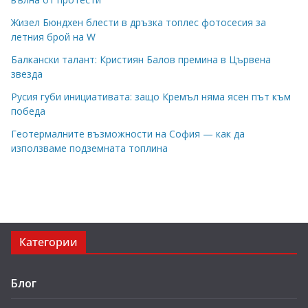
Жизел Бюндхен блести в дръзка топлес фотосесия за
летния брой на W
Балкански талант: Кристиян Балов премина в Цървена
звезда
Русия губи инициативата: защо Кремъл няма ясен път към
победа
Геотермалните възможности на София — как да
използваме подземната топлина
Категории
Блог