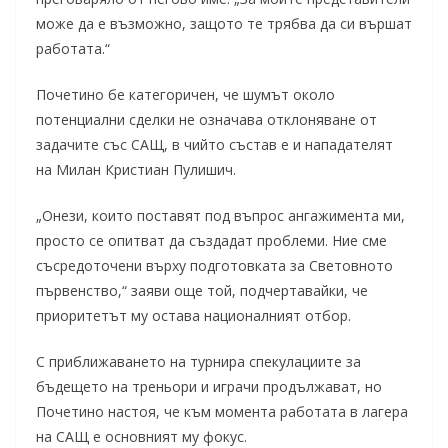
може да е възможно, защото те трябва да си вършат
работата.“
Почетино бе категоричен, че шумът около
потенциални сделки не означава отклоняване от
задачите със САЩ, в чийто състав е и нападателят
на Милан Кристиан Пулишич.
„Онези, които поставят под въпрос ангажимента ми,
просто се опитват да създадат проблеми. Ние сме
съсредоточени върху подготовката за Световното
първенство,“ заяви още той, подчертавайки, че
приоритетът му остава националният отбор.
С приближаването на турнира спекулациите за
бъдещето на треньори и играчи продължават, но
Почетино настоя, че към момента работата в лагера
на САЩ е основният му фокус.