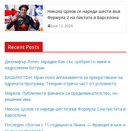
Никола Цолов се нареди шести във
Формула 2 на пистата в Барселона
June 12, 2026
Recent Posts
Дженифър Лопес зарадва Кан със сребристо мини и
надколенни ботуши
ВАШИНГТОН: Иран поел ангажименти за прекратяване на
ядрената програма, Техеран отрича част от условията
Марков: Публичните финанси са предизвикателство, но
решение има
Никола Цолов се нареди шести във Формула 2 на пистата в
Барселона
Последно сбогом с 11-годишната Лиана — Франция в шок и
вълна от протести